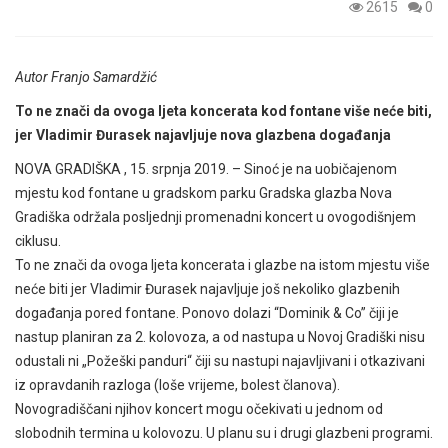
2615
0
Autor Franjo Samardžić
To ne znači da ovoga ljeta koncerata kod fontane više neće biti,
jer Vladimir Đurasek najavljuje nova glazbena događanja
NOVA GRADIŠKA , 15. srpnja 2019. – Sinoć je na uobičajenom
mjestu kod fontane u gradskom parku Gradska glazba Nova
Gradiška održala posljednji promenadni koncert u ovogodišnjem
ciklusu.
To ne znači da ovoga ljeta koncerata i glazbe na istom mjestu više
neće biti jer Vladimir Đurasek najavljuje još nekoliko glazbenih
događanja pored fontane. Ponovo dolazi “Dominik & Co” čiji je
nastup planiran za 2. kolovoza, a od nastupa u Novoj Gradiški nisu
odustali ni „Požeški panduri“ čiji su nastupi najavljivani i otkazivani
iz opravdanih razloga (loše vrijeme, bolest članova).
Novogradiščani njihov koncert mogu očekivati u jednom od
slobodnih termina u kolovozu. U planu su i drugi glazbeni programi.