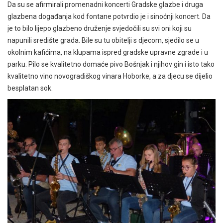
Da su se afirmirali promenadni koncerti Gradske glazbe i druga
glazbena događanja kod fontane potvrdio je i sinoćnji koncert. Da
je to bilo lijepo glazbeno druženje svjedočili su svi oni koji su
napunili središte grada. Bile su tu obitelji s djecom, sjedilo se u
okolnim kafićima, na klupama ispred gradske upravne zgrade i u
parku. Pilo se kvalitetno domaće pivo Bošnjak i njihov gin i isto tako
kvalitetno vino novogradiškog vinara Hoborke, a za djecu se dijelio
besplatan sok.