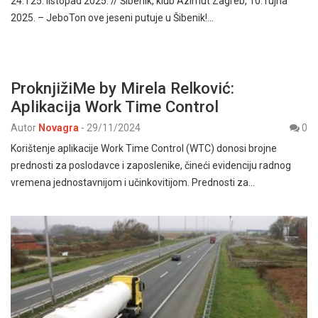
24. i 25. listopad 2025. // Šibenik, klub Azimut Zagreb, 10. rujna
2025. – JeboTon ove jeseni putuje u Šibenik!…
ProknjižiMe by Mirela Relković:
Aplikacija Work Time Control
Autor
Novagra
-
29/11/2024
0
Korištenje aplikacije Work Time Control (WTC) donosi brojne
prednosti za poslodavce i zaposlenike, čineći evidenciju radnog
vremena jednostavnijom i učinkovitijom. Prednosti za…