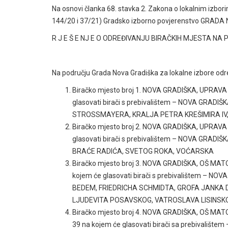
Na osnovi članka 68. stavka 2. Zakona o lokalnim izbor
144/20 i 37/21) Gradsko izborno povjerenstvo GRADA 
R J E Š E NJ E O ODREĐIVANJU BIRAČKIH MJESTA N
Na području Grada Nova Gradiška za lokalne izbore odr
Biračko mjesto broj 1. NOVA GRADIŠKA, UPRAV
glasovati birači s prebivalištem – NOVA GRA
STROSSMAYERA, KRALJA PETRA KREŠIMIRA IV,
Biračko mjesto broj 2. NOVA GRADIŠKA, UPRAV
glasovati birači s prebivalištem – NOVA GRA
BRAĆE RADIĆA, SVETOG ROKA, VOĆARSKA
Biračko mjesto broj 3. NOVA GRADIŠKA, OŠ MA
kojem će glasovati birači s prebivalištem – 
BEDEM, FRIEDRICHA SCHMIDTA, GROFA JANKA 
LJUDEVITA POSAVSKOG, VATROSLAVA LISINSK
Biračko mjesto broj 4. NOVA GRADIŠKA, OŠ M
39 na kojem će glasovati birači sa prebivali