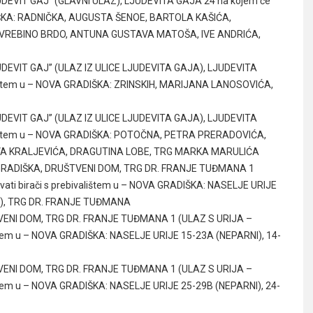
JUDEVIT GAJ” (GLAVNI ULAZ), LJUDEVITA GAJA 24 na kojem će
ADIŠKA: RADNIČKA, AUGUSTA ŠENOE, BARTOLA KAŠIĆA,
 VREBINO BRDO, ANTUNA GUSTAVA MATOŠA, IVE ANDRIĆA,
JUDEVIT GAJ” (ULAZ IZ ULICE LJUDEVITA GAJA), LJUDEVITA
valištem u – NOVA GRADIŠKA: ZRINSKIH, MARIJANA LANOSOVIĆA,
JUDEVIT GAJ” (ULAZ IZ ULICE LJUDEVITA GAJA), LJUDEVITA
valištem u – NOVA GRADIŠKA: POTOČNA, PETRA PRERADOVIĆA,
VA KRALJEVIĆA, DRAGUTINA LOBE, TRG MARKA MARULIĆA
A GRADIŠKA, DRUŠTVENI DOM, TRG DR. FRANJE TUĐMANA 1
vati birači s prebivalištem u – NOVA GRADIŠKA: NASELJE URIJE
NI), TRG DR. FRANJE TUĐMANA
TVENI DOM, TRG DR. FRANJE TUĐMANA 1 (ULAZ S URIJA –
lištem u – NOVA GRADIŠKA: NASELJE URIJE 15-23A (NEPARNI), 14-
TVENI DOM, TRG DR. FRANJE TUĐMANA 1 (ULAZ S URIJA –
lištem u – NOVA GRADIŠKA: NASELJE URIJE 25-29B (NEPARNI), 24-