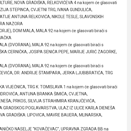
ULTURE, NOVA GRADIŠKA, RELKOVIĆEVA 4 na kojem će glasovati
OJZIJA STEPINCA, CVJETNI TRG, IVANA GUNDULIĆA,
TIJE ANTUNA RELKOVIĆA, NIKOLE TESLE, SLAVONSKIH
IRA NAZORA
RJE), DOM MALA, MALA 92 na kojem će glasovati birači s
RMAČKA
ALA (DVORANA), MALA 92 na kojem će glasovati birači s
IŠKA:CERNIČKA, JOSIPA SENIĆA PEPE, MARIJE JURIĆ ZAGORKE,
ALA (DVORANA), MALA 92 na kojem će glasovati birači s
ČEVIĆA, DR. ANDRIJE ŠTAMPARA, JERKA LJUBIBRATIĆA, TRG
A VIJEĆNICA, TRG K. TOMISLAVA 1 na kojem će glasovati birači
ANDROVIĆA, ANTUNA BRANKA ŠIMIĆA, CVJETNA,
NEŠA, PRKOS, SILVIJA STRAHIMIRA KRANJČEVIĆA,
RADA GRADSKOG POGLAVARSTVA, ULAZ IZ ULICE KARLA DIENEŠA
 – NOVA GRADIŠKA: LIPOVICA, MAVRE BAUERA, MLINARSKA,
OGNANIČKO NASELJE “KOVAČEVAC”, UPRAVNA ZGRADA BB na