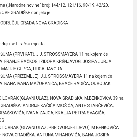
ima („Narodne novine“ broj: 144/12, 121/16, 98/19, 42/20,
NOVE GRADIŠKE donijelo je
A PODRUČJU GRADA NOVA GRADIŠKA
eđuju se biračka mjesta:
A ŠUMA (PRVI KAT), J.J. STROSSMAYERA 11 na kojem će
DIŠKA: FRANJE RAČKOG, IZIDORA KRŠNJAVOG, JOSIPA JURJA
 MATIJE GUPCA, ULICA JAVORA
A ŠUMA (PRIZEMLJE), J.J. STROSSMAYERA 11 na kojem će
DIŠKA: BANA IVANA MAŽURANIĆA, BRAĆE RADIĆA, ODVOJAK
TO LOVRAK (GLAVNI ULAZ), NOVA GRADIŠKA, M.BENKOVIĆA 39 na
NOVA GRADIŠKA: ANDRIJE KAČIĆA MIOŠIĆA, ANTE STARČEVIĆA,
DRAŠKOVIĆA, IVANA ZAJCA, KRALJA PETRA SVAČIĆA,
OG
ATO LOVRAK (GLAVNI ULAZ, PREDVORJE-LIJEVO), M.BENKOVIĆA
štem – NOVA GRADIŠKA: ANTUNA MIHANOVIĆA, BANA JOSIPA