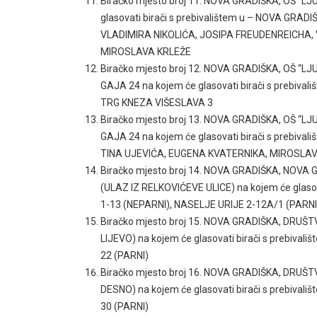
Biračko mjesto broj 11. NOVA GRADIŠKA, OŠ “L
glasovati birači s prebivalištem u – NOVA GR
VLADIMIRA NIKOLIĆA, JOSIPA FREUDENREICHA,
MIROSLAVA KRLEŽE
Biračko mjesto broj 12. NOVA GRADIŠKA, OŠ “L
GAJA 24 na kojem će glasovati birači s prebi
TRG KNEZA VIŠESLAVA 3
Biračko mjesto broj 13. NOVA GRADIŠKA, OŠ “L
GAJA 24 na kojem će glasovati birači s prebi
TINA UJEVIĆA, EUGENA KVATERNIKA, MIROSLA
Biračko mjesto broj 14. NOVA GRADIŠKA, NOV
(ULAZ IZ RELKOVIĆEVE ULICE) na kojem će glaso
1-13 (NEPARNI), NASELJE URIJE 2-12A/1 (PAR
Biračko mjesto broj 15. NOVA GRADIŠKA, DRUŠ
LIJEVO) na kojem će glasovati birači s prebiva
22 (PARNI)
Biračko mjesto broj 16. NOVA GRADIŠKA, DRUŠ
DESNO) na kojem će glasovati birači s prebiva
30 (PARNI)