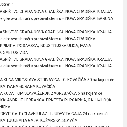
NSKOG 2
A VLASNIŠTVO GRADA NOVA GRADIŠKA, NOVA GRADIŠKA, KRALJA
e glasovati birači s prebivalištem u – NOVA GRADIŠKA: BARUNA
A VLASNIŠTVO GRADA NOVA GRADIŠKA, NOVA GRADIŠKA, KRALJA
 glasovati birači s prebivalištem u – NOVA GRADIŠKA:
RPIMIRA, POSAVSKA, INDUSTRIJSKA ULICA, IVANA
A, SVETOG VIDA
A VLASNIŠTVO GRADA NOVA GRADIŠKA, NOVA GRADIŠKA, KRALJA
e glasovati birači s prebivalištem u – NOVA GRADIŠKA: KRALJA
NA KUĆA MIROSLAVA STRINAVIĆA, I.G. KOVAČIĆA 30 na kojem će
ADIŠKA: IVANA GORANA KOVAČIĆA
ATNA KUĆA TOMISLAVA ŽERUK, ZAGREBAČKA 5 na kojem će
RADIŠKA: ANDRIJE HEBRANGA, ERNESTA PURGARIĆA, GAJ, MILOŠA
NIČKA
JUDEVIT GAJ” (GLAVNI ULAZ), LJUDEVITA GAJA 24 na kojem će
ADIŠKA: LJUDEVITA GAJA, KOŽARSKA, SLAVČA