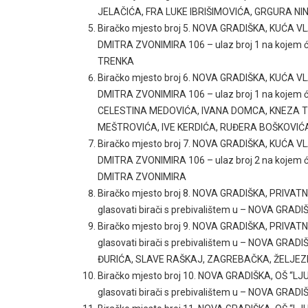
JELAČIĆA, FRA LUKE IBRIŠIMOVIĆA, GRGURA NI
Biračko mjesto broj 5. NOVA GRADIŠKA, KUĆ
DMITRA ZVONIMIRA 106 – ulaz broj 1 na kojem ć
TRENKA
Biračko mjesto broj 6. NOVA GRADIŠKA, KUĆ
DMITRA ZVONIMIRA 106 – ulaz broj 1 na kojem će
CELESTINA MEDOVIĆA, IVANA DOMCA, KNEZA T
MEŠTROVIĆA, IVE KERDIĆA, RUĐERA BOŠKOVIĆ
Biračko mjesto broj 7. NOVA GRADIŠKA, KUĆ
DMITRA ZVONIMIRA 106 – ulaz broj 2 na kojem ć
DMITRA ZVONIMIRA
Biračko mjesto broj 8. NOVA GRADIŠKA, PRIVAT
glasovati birači s prebivalištem u – NOVA GR
Biračko mjesto broj 9. NOVA GRADIŠKA, PRIV
glasovati birači s prebivalištem u – NOVA G
ĐURIĆA, SLAVE RAŠKAJ, ZAGREBAČKA, ŽELJEZ
Biračko mjesto broj 10. NOVA GRADIŠKA, OŠ “L
glasovati birači s prebivalištem u – NOVA GR