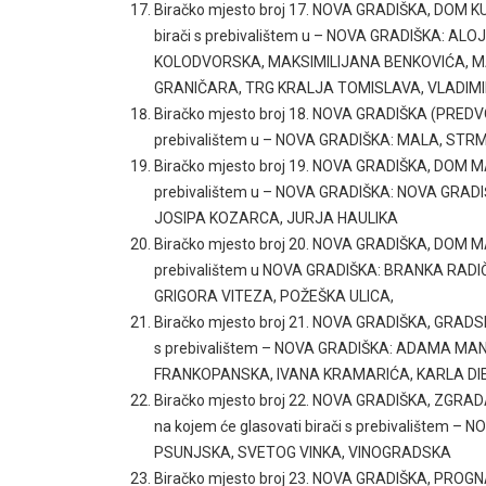
Biračko mjesto broj 17. NOVA GRADIŠKA, DOM K
birači s prebivalištem u – NOVA GRADIŠKA: AL
KOLODVORSKA, MAKSIMILIJANA BENKOVIĆA, MA
GRANIČARA, TRG KRALJA TOMISLAVA, VLADIM
Biračko mjesto broj 18. NOVA GRADIŠKA (PREDVO
prebivalištem u – NOVA GRADIŠKA: MALA, ST
Biračko mjesto broj 19. NOVA GRADIŠKA, DOM M
prebivalištem u – NOVA GRADIŠKA: NOVA GRAD
JOSIPA KOZARCA, JURJA HAULIKA
Biračko mjesto broj 20. NOVA GRADIŠKA, DOM M
prebivalištem u NOVA GRADIŠKA: BRANKA RADI
GRIGORA VITEZA, POŽEŠKA ULICA,
Biračko mjesto broj 21. NOVA GRADIŠKA, GRADSK
s prebivalištem – NOVA GRADIŠKA: ADAMA M
FRANKOPANSKA, IVANA KRAMARIĆA, KARLA DIE
Biračko mjesto broj 22. NOVA GRADIŠKA, ZG
na kojem će glasovati birači s prebivalištem
PSUNJSKA, SVETOG VINKA, VINOGRADSKA
Biračko mjesto broj 23. NOVA GRADIŠKA, PR