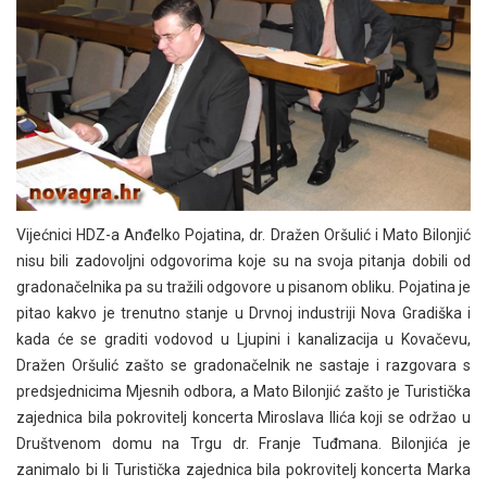
Vijećnici HDZ-a Anđelko Pojatina, dr. Dražen Oršulić i Mato Bilonjić
nisu bili zadovoljni odgovorima koje su na svoja pitanja dobili od
gradonačelnika pa su tražili odgovore u pisanom obliku. Pojatina je
pitao kakvo je trenutno stanje u Drvnoj industriji Nova Gradiška i
kada će se graditi vodovod u Ljupini i kanalizacija u Kovačevu,
Dražen Oršulić zašto se gradonačelnik ne sastaje i razgovara s
predsjednicima Mjesnih odbora, a Mato Bilonjić zašto je Turistička
zajednica bila pokrovitelj koncerta Miroslava Ilića koji se održao u
Društvenom domu na Trgu dr. Franje Tuđmana. Bilonjića je
zanimalo bi li Turistička zajednica bila pokrovitelj koncerta Marka