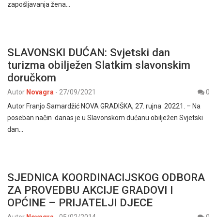
zapošljavanja žena…
SLAVONSKI DUĆAN: Svjetski dan
turizma obilježen Slatkim slavonskim
doručkom
Autor
Novagra
-
27/09/2021
0
Autor Franjo Samardžić NOVA GRADIŠKA, 27. rujna 20221. – Na
poseban način danas je u Slavonskom dućanu obilježen Svjetski
dan…
SJEDNICA KOORDINACIJSKOG ODBORA
ZA PROVEDBU AKCIJE GRADOVI I
OPĆINE – PRIJATELJI DJECE
Autor
Novagra
-
05/02/2014
0