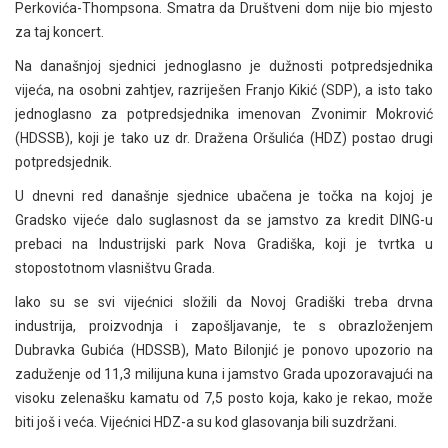
Perkovića-Thompsona. Smatra da Društveni dom nije bio mjesto
za taj koncert.
Na današnjoj sjednici jednoglasno je dužnosti potpredsjednika
vijeća, na osobni zahtjev, razriješen Franjo Kikić (SDP), a isto tako
jednoglasno za potpredsjednika imenovan Zvonimir Mokrović
(HDSSB), koji je tako uz dr. Dražena Oršulića (HDZ) postao drugi
potpredsjednik.
U dnevni red današnje sjednice ubačena je točka na kojoj je
Gradsko vijeće dalo suglasnost da se jamstvo za kredit DING-u
prebaci na Industrijski park Nova Gradiška, koji je tvrtka u
stopostotnom vlasništvu Grada.
Iako su se svi vijećnici složili da Novoj Gradiški treba drvna
industrija, proizvodnja i zapošljavanje, te s obrazloženjem
Dubravka Gubića (HDSSB), Mato Bilonjić je ponovo upozorio na
zaduženje od 11,3 milijuna kuna i jamstvo Grada upozoravajući na
visoku zelenašku kamatu od 7,5 posto koja, kako je rekao, može
biti još i veća. Vijećnici HDZ-a su kod glasovanja bili suzdržani.