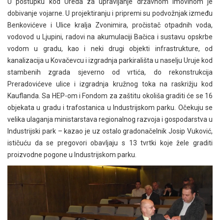
U postupku kod Ureda za upravljanje državnom imovinom je
dobivanje vojarne. U projektiranju i pripremi su podvožnjak između
Benkovićeve i Ulice kralja Zvonimira, pročistač otpadnih voda,
vodovod u Ljupini, radovi na akumulaciji Bačica i sustavu opskrbe
vodom u gradu, kao i neki drugi objekti infrastrukture, od
kanalizacija u Kovačevcu i izgradnja parkirališta u naselju Uruje kod
stambenih zgrada sjeverno od vrtića, do rekonstrukcija
Preradovićeve ulice i izgradnja kružnog toka na raskrižju kod
Kauflanda. Sa HEP-om i Fondom za zaštitu okoliša graditi će se 16
objekata u gradu i trafostanica u Industrijskom parku. Očekuju se
velika ulaganja ministarstava regionalnog razvoja i gospodarstva u
Industrijski park – kazao je uz ostalo gradonačelnik Josip Vuković,
ističuću da se pregovori obavljaju s 13 tvrtki koje žele graditi
proizvodne pogone u Industrijskom parku.