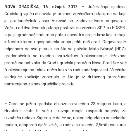
NOVA GRADIŠKA, 16. ožujak 2012.
– Jučerašnja sjednica
Gradskog vijeća obilovala je brojnim vijećničkim pitanjima na koja
je gradonačelnik Josip Vuković sa zadovoljstvom odgovarao.
Većinu od dvadesetak pitanja postavili su vijećnici SDP-a
i HDSSB-
a pa je gradonačelnik imao priliku govoriti o projektima koji trebaju
infrastrukturno i gospodarski unaprijediti naš grad. Odgovarajući
odjednom na sva pitanja, na što se požalio Mato Bilonjić (HDZ),
gradonačelnik se uvodno obrazlažući funkcioniranje državnog
proračuna pohvalio da Grad i gradski proračun Nove Gradiške već
funkcioniraju na takav način kako to radi sadašnja vlast. Vijećnike
vladajuće koalicije zanimalo je što je iz državnog proračuna
namijenjeno za novogradiške projekte.
– Gradi se južna gradska obilaznica vrijedna 23 milijuna kuna, a
Hrvatske ceste bi već u travnju mogle raspisati natječaj za
izvođača radova. Sigurno je da će se, nakon odgađanja od nekoliko
godina, adaptirati dječji vrtići, a radovi su vrijedni 2,5milijuna kuna.