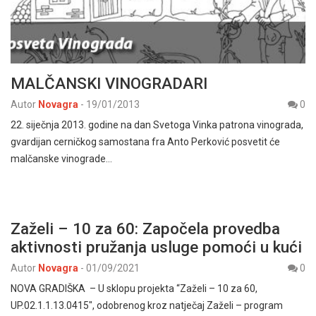
MALČANSKI VINOGRADARI
Autor
Novagra
-
19/01/2013
0
22. siječnja 2013. godine na dan Svetoga Vinka patrona vinograda,
gvardijan cerničkog samostana fra Anto Perković posvetit će
malčanske vinograde…
Zaželi – 10 za 60: Započela provedba
aktivnosti pružanja usluge pomoći u kući
Autor
Novagra
-
01/09/2021
0
NOVA GRADIŠKA – U sklopu projekta “Zaželi – 10 za 60,
UP.02.1.1.13.0415″, odobrenog kroz natječaj Zaželi – program