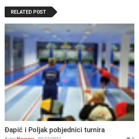
RELATED POST
Đapić i Poljak pobjednici turnira
Autor
Novagra
-
09/12/2011
0