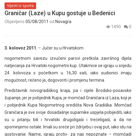
Vijesti iz sporta
Graničar (Laze) u Kupu gostuje u Bedenici
Objavljeno
05/08/2011
od
Novagra
1490
0
3. kolovoz 2011.
– Jučer su u Hrvatskom
nogometnom savezu izvučeni parovi pretkola završnog dijela
natjecanja za Hrvatski nogometni kup. Utakmice se igraju u srijedu
24. kolovoza s početkom u 16,30 sati, iako sudionici imaju
mogućnost, rečeno je, dogovoriti i promjenu termina.
Predstavnik novogradiškog kraja, pa i cijele Brodsko-posavske
županije, jer je pobjednik Kupa, je momčad Graničara iz Laza, koji je
i pobjednik Kupa Nogometnog središta Nova Gradiška. Momčad
Graničara je sve svoje dosadašnje suparnike uspjela pobijediti, iako
su u pitanju bili i hrvatski drugoligaši i trećeligaši, a da ne
spominjemo ostale. Imali su sreće pri ždrijebu i ovaj put, iako idu na
gostovanje. Naime, igraju protiv- za nas nepoznate – momčadi