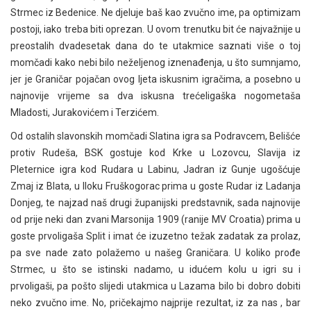
Strmec iz Bedenice. Ne djeluje baš kao zvučno ime, pa optimizam
postoji, iako treba biti oprezan. U ovom trenutku bit će najvažnije u
preostalih dvadesetak dana do te utakmice saznati više o toj
momčadi kako nebi bilo neželjenog iznenađenja, u što sumnjamo,
jer je Graničar pojačan ovog ljeta iskusnim igračima, a posebno u
najnovije vrijeme sa dva iskusna trećeligaška nogometaša
Mladosti, Jurakovićem i Terzićem.
Od ostalih slavonskih momčadi Slatina igra sa Podravcem, Belišće
protiv Rudeša, BSK gostuje kod Krke u Lozovcu, Slavija iz
Pleternice igra kod Rudara u Labinu, Jadran iz Gunje ugošćuje
Zmaj iz Blata, u Iloku Fruškogorac prima u goste Rudar iz Ladanja
Donjeg, te najzad naš drugi županijski predstavnik, sada najnovije
od prije neki dan zvani Marsonija 1909 (ranije MV Croatia) prima u
goste prvoligaša Split i imat će izuzetno težak zadatak za prolaz,
pa sve nade zato polažemo u našeg Graničara. U koliko prođe
Strmec, u što se istinski nadamo, u idućem kolu u igri su i
prvoligaši, pa pošto slijedi utakmica u Lazama bilo bi dobro dobiti
neko zvučno ime. No, pričekajmo najprije rezultat, iz za nas , bar