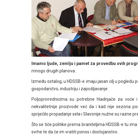
Imamo ljude, zemlju i pamet za provedbu ovih pro
mnogo drugih planova.
Između ostalog, u HDSSB-e imaju jasan cilj u pogledu po
gospodarstvo, industriju i zapošljavanje.
Poljoprivrednicima su potrebne hladnjače za voće
nekvalitetnije proizvode već da i kad nije sezona po
spriječilo propadanje sela i Slavonije nužne su razne 
Što se tiče politike prema braniteljima HDSSB-e tu ima j
svrhe te da će im vratiti ponos i dostojanstvo.