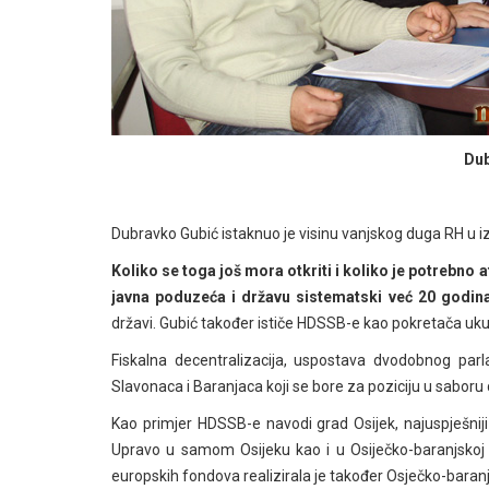
Dub
Dubravko Gubić istaknuo je visinu vanjskog duga RH u iz
Koliko se toga još mora otkriti i koliko je potrebno 
javna poduzeća i državu sistematski već 20 godin
državi. Gubić također ističe HDSSB-e kao pokretača uk
Fiskalna decentralizacija, uspostava dvodobnog parl
Slavonaca i Baranjaca koji se bore za poziciju u saboru 
Kao primjer HDSSB-e navodi grad Osijek, najuspješniji 
Upravo u samom Osijeku kao i u Osiječko-baranjskoj ž
europskih fondova realizirala je također Osječko-baran