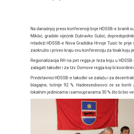
Na današnjoj press konferenciji boje HDSSB-e branili s
Mikšić, gradski vijećnik Dubravko Gubić, dopredsjedni
mladeži HDSSB-e Nova Gradiška Hrvoje Tusić te prije s
zaokružio i priveo kraju ovu konferenciju za tisak koju 
Regionalizacija RH na pet regija je teza koju u HDSSB-
zalagati također i za tzv. Domove regija koji bi koordinira
Predstavnici HDSSB-e također se zalažu i za decentrali
blagajne, točnije 92 %. Hadeesesbeovci će se boriti 
lokalnim jedinicama i samoupravama 30 % što bi bio ve