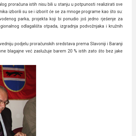
g proračuna istih nisu bili u stanju u potpunosti realizirati sve
ka izborili su se i izborit će se za mnoge programe kao što su:
vodenog parka, projekta koji bi ponudio još jedno rješenje za
egionalnog odlagališta otpada, izgradnja podvožnjaka i kružnih
niju podjelu proračunskih sredstava prema Slavoniji i Baranji
avne blagajne već zaslužuje barem 20 % istih zato što bez jake