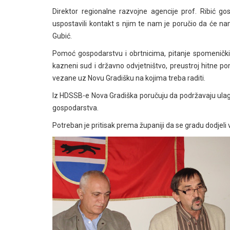
Direktor regionalne razvojne agencije prof. Ribić go
uspostavili kontakt s njim te nam je poručio da će n
Gubić.
Pomoć gospodarstvu i obrtnicima, pitanje spomeničkih 
kazneni sud i državno odvjetništvo, preustroj hitne p
vezane uz Novu Gradišku na kojima treba raditi.
Iz HDSSB-e Nova Gradiška poručuju da podržavaju ulaga
gospodarstva.
Potreban je pritisak prema županiji da se gradu dodjeli 