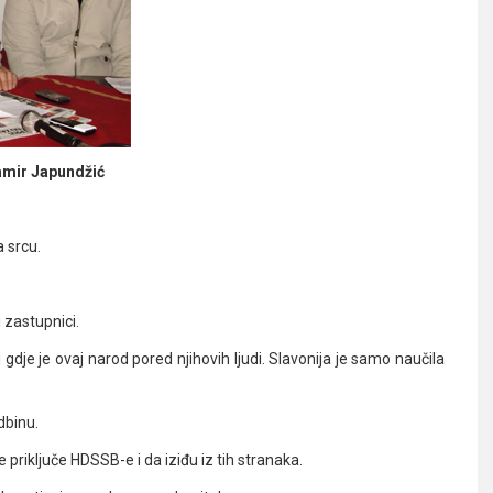
amir Japundžić
 srcu.
i zastupnici.
gdje je ovaj narod pored njihovih ljudi. Slavonija je samo naučila
udbinu.
 priključe HDSSB-e i da iziđu iz tih stranaka.