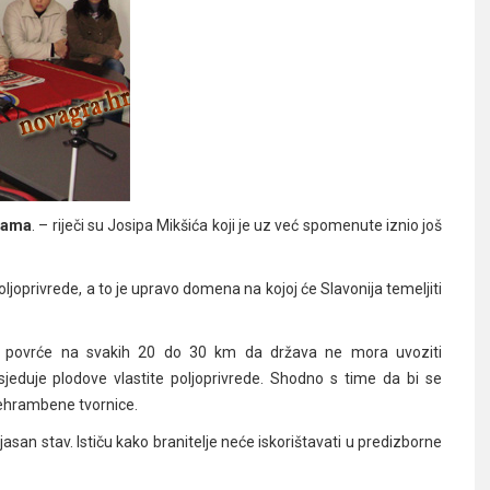
grama
. – riječi su Josipa Mikšića koji je uz već spomenute iznio još
ljoprivrede, a to je upravo domena na kojoj će Slavonija temeljiti
 i povrće na svakih 20 do 30 km da država ne mora uvoziti
sjeduje plodove vlastite poljoprivrede. Shodno s time da bi se
prehrambene tvornice.
asan stav. Ističu kako branitelje neće iskorištavati u predizborne