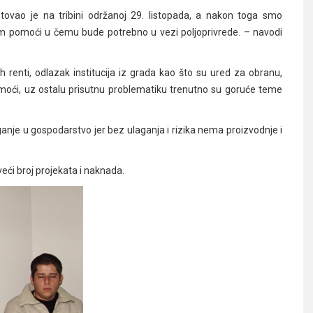
stovao je na tribini održanoj 29. listopada, a nakon toga smo
am pomoći u čemu bude potrebno u vezi poljoprivrede. – navodi
renti, odlazak institucija iz grada kao što su ured za obranu,
omoći, uz ostalu prisutnu problematiku trenutno su goruće teme
nje u gospodarstvo jer bez ulaganja i rizika nema proizvodnje i
veći broj projekata i naknada.