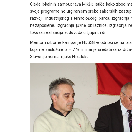
Glede lokalnih samouprava Mikšić ističe kako zbog malo
svoje programe no urgiranjem preko saborskih zastupni
razvoj industrijskog i tehnološkog parka, izgradnja 
nezaposlene, izgradnja južne obilaznice, izgradnja r
tokova, realizacija vodovoda u Ljupini, i dr.
Meritum izborne kampanje HDSSB-e odnosi se na praved
koja ne zaslužuje 5 – 7 % ili manje sredstava iz drž
Slavonije nema ni jake Hrvatske.