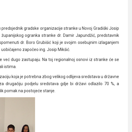
u predsjednik gradske organizacije stranke u Novoj Gradiški Josip
k županijskog ogranka stranke dr. Damir Japundžić, predstavnik
pomenuti dr. Boro Grubišić koji je svojim osebujnim izlaganjem
je uobičajeno započeo ing. Josip Mikšić.
e već dugo zastupaju. Na toj regionalnoj osnovi iz stranke će se
li istima.
zaciju koja je potrebna zbog velikog odlijeva sredstava u državne
za drugačiju podjelu sredstava gdje bi državi odlazilo 70 %, a
lik pomak na postojeće stanje.