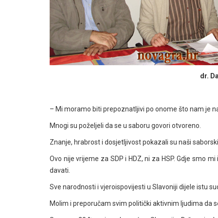
dr. D
– Mi moramo biti prepoznatljivi po onome što nam je na
Mnogi su poželjeli da se u saboru govori otvoreno.
Znanje, hrabrost i dosjetljivost pokazali su naši saborsk
Ovo nije vrijeme za SDP i HDZ, ni za HSP. Gdje smo mi i 
davati.
Sve narodnosti i vjeroispovijesti u Slavoniji dijele istu s
Molim i preporučam svim politički aktivnim ljudima da se