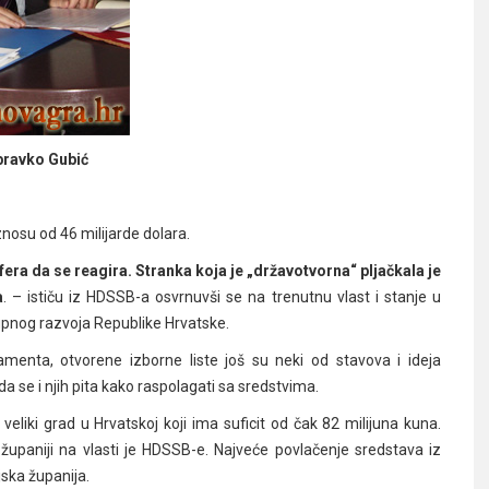
ravko Gubić
nosu od 46 milijarde dolara.
afera da se reagira. Stranka koja je „državotvorna“ pljačkala je
a
. – ističu iz HDSSB-a osvrnuvši se na trenutnu vlast i stanje u
upnog razvoja Republike Hrvatske.
amenta, otvorene izborne liste još su neki od stavova i ideja
da se i njih pita kako raspolagati sa sredstvima.
veliki grad u Hrvatskoj koji ima suficit od čak 82 milijuna kuna.
upaniji na vlasti je HDSSB-e. Najveće povlačenje sredstava iz
jska županija.