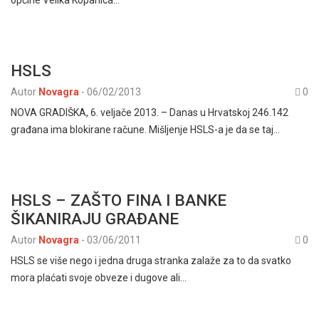
općine Velika Kopanica…
HSLS
Autor
Novagra
-
06/02/2013
0
NOVA GRADIŠKA, 6. veljače 2013. – Danas u Hrvatskoj 246.142
građana ima blokirane račune. Mišljenje HSLS-a je da se taj…
HSLS – ZAŠTO FINA I BANKE
ŠIKANIRAJU GRAĐANE
Autor
Novagra
-
03/06/2011
0
HSLS se više nego i jedna druga stranka zalaže za to da svatko
mora plaćati svoje obveze i dugove ali…