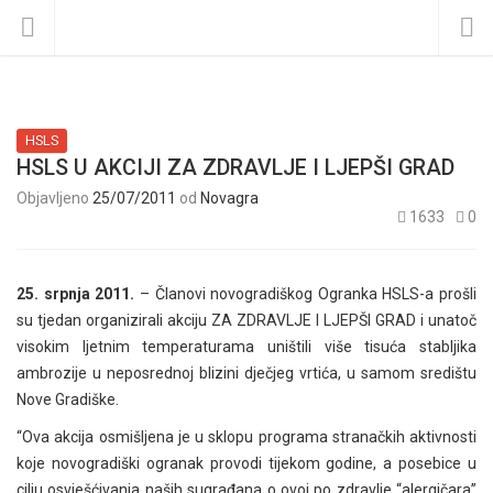
HSLS
HSLS U AKCIJI ZA ZDRAVLJE I LJEPŠI GRAD
Objavljeno
25/07/2011
od
Novagra
1633
0
25. srpnja 2011.
– Članovi novogradiškog Ogranka HSLS-a prošli
su tjedan organizirali akciju ZA ZDRAVLJE I LJEPŠI GRAD i unatoč
visokim ljetnim temperaturama uništili više tisuća stabljika
ambrozije u neposrednoj blizini dječjeg vrtića, u samom središtu
Nove Gradiške.
“Ova akcija osmišljena je u sklopu programa stranačkih aktivnosti
koje novogradiški ogranak provodi tijekom godine, a posebice u
cilju osvješćivanja naših sugrađana o ovoj po zdravlje “alergičara”