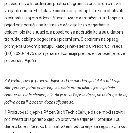
proceduru za koordinirani pristup u ograničavanju širenja novih
varijanti unutar EU. Takav koordinirani pristup bi trebao obuhvatiti
okolnosti u kojima države članice uvode ograničenja kretanja za
pojedina područja na kojima se očekuje brzo pogoršanje
epidemiološke situacije, a posebno za područja koja su u datom
trenutku ozbiljno pogođena epidemijom. S obzirom na opseg
promjena u ovom pristupu, kako je navedeno u Preporuci Vijeća
(EU) 2020/1475 o izmjenama, Komisija predlaže donošenje nove
preporuke Vijeća.
Zaključno, ovo je pravi podsjetnik da je pandemija daleko od kraja.
Ako postoji ijedna stvar koju svi sada mogu učiniti jest sljedeće:
odaberite svoje cjepivo, bilo da je to vaša prva doza, vaša druga doza,
jedina doza ili booster doza i cijepite se.
1
Proizvođač cjepiva Pfizer/BioNTech očekuje da će moći razviti i
proizvesti prilagođeno cjepivo protiv te varijante u otprilike 100
dana u kojem će roku biti i zatraženo odobrenje za registraciju kod