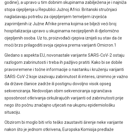
godine), a upravo u tim dobnim skupinama zabilježena je i najniža
stopa cijepljenja u Republici Južnoj Africi. Britanski stručnjaci
naglašavaju potrebu za cijepljenjem temeljem izvješća
zaprimljenih iz Južne Afrike prema kojima se bilježi veći broj
hospitalizacija upravo u skupinama necijepljenih ili djelomično
cijepljenih osoba. Uz to, proizvođači cjepiva iznijeli su stav da će
moći brzo prilagoditi svoja cjepiva prema varijanti Omicron.
1
Gledano s aspekta EU, novonastale varijante SARS-CoV-2 ostaju
razlogom zabrinutosti i treba ih pažljivo pratiti. Kako bi se dobile
pravovremene i točne informacije o nastanku i kruženju varijanti
SARS-CoV-2 koje izazivaju zabrinutost ili interes, iznimno je važno
da države članice zadrže ili postignu dovoljno visok opseg
sekvenciranja. Nedovoljan obim sekvenciranja ograničava
sposobnost otkrivanja cirkulirajućih varijanti od zabrinutosti prije
nego što počnu značajno utjecati na ukupnu epidemiološku
situaciju.
Obzirom bi moglo biti vrlo teško zaustaviti širenje neke varijante
nakon što je jednom otkrivena, Europska Komisija predlaže