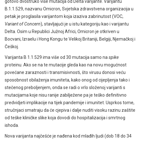
gotovo dvostruko više mutacija od Delta varijante. Varijantu
B.1.1.529, nazvanu Omicron, Svjetska zdravstvena organizacija u
petak je proglasila varijantom koja izaziva zabrinutost (VOC,
Variant of Concern
), stavljajući je u istu kategoriju kao i varijantu
Delta. Osim u Republici Južnoj Africi, Omicron je otkriven u
Bocvani, Izraelu i Hong Kongu te Velikoj Britaniji, Belgiji, Njemačkoj i
Češkoj.
Varijanta B 1.1.529 ima više od 30 mutacija samo na
spike
proteinu. Ako se na te mutacije gleda kao na novu mogućnost
povećane zaraznosti i transmisivnosti, što virusu donosi veću
sposobnost obilaženja imuniteta, kako onog od cijepljenja tako i
stečenog preboljenjem, onda se radi o vrlo složenoj varijanti s
mutacijama koje nisu ranije zabilježene pa je teško definitivno
predvidjeti implikacije na tijek pandemije i imunitet. Usprkos tome,
stručnjaci smatraju da će cjepiva i dalje nuditi visoku razinu zaštite
od teške kliničke slike koja dovodi do hospitalizacija i smrtnog
ishoda.
Nova varijanta najčešće je nađena kod mlađih ljudi (dob 18 do 34