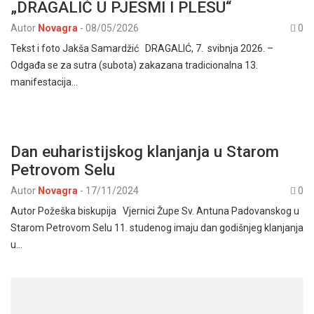
„DRAGALIĆ U PJESMI I PLESU“
Autor
Novagra
-
08/05/2026
0
Tekst i foto Jakša Samardžić DRAGALIĆ, 7. svibnja 2026. –
Odgađa se za sutra (subota) zakazana tradicionalna 13.
manifestacija…
Dan euharistijskog klanjanja u Starom
Petrovom Selu
Autor
Novagra
-
17/11/2024
0
Autor Požeška biskupija Vjernici Župe Sv. Antuna Padovanskog u
Starom Petrovom Selu 11. studenog imaju dan godišnjeg klanjanja
u…