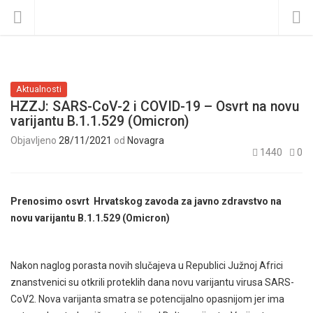
Aktualnosti
HZZJ: SARS-CoV-2 i COVID-19 – Osvrt na novu
varijantu B.1.1.529 (Omicron)
Objavljeno
28/11/2021
od
Novagra
1440
0
Prenosimo osvrt Hrvatskog zavoda za javno zdravstvo na
novu varijantu B.1.1.529 (Omicron)
Nakon naglog porasta novih slučajeva u Republici Južnoj Africi
znanstvenici su otkrili proteklih dana novu varijantu virusa SARS-
CoV2. Nova varijanta smatra se potencijalno opasnijom jer ima