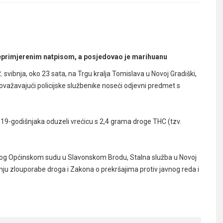
 neprimjerenim natpisom, a posjedovao je marihuanu
 svibnja, oko 23 sata, na Trgu kralja Tomislava u Novoj Gradiški,
lovažavajući policijske službenike noseći odjevni predmet s
od 19-godišnjaka oduzeli vrećicu s 2,4 grama droge THC (tzv.
jedlog Općinskom sudu u Slavonskom Brodu, Stalna služba u Novoj
nju zlouporabe droga i Zakona o prekršajima protiv javnog reda i