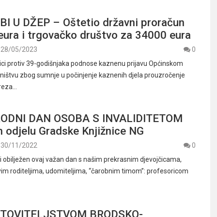
I U DŽEP – Oštetio državni proračun
eura i trgovačko društvo za 34000 eura
28/05/2023
0
enici protiv 39-godišnjaka podnose kaznenu prijavu Općinskom
ištvu zbog sumnje u počinjenje kaznenih djela prouzročenje
oreza…
DNI DAN OSOBA S INVALIDITETOM
m odjelu Gradske Knjižnice NG
30/11/2022
0
sti obilježen ovaj važan dan s našim prekrasnim djevojčicama,
vim roditeljima, udomiteljima, “čarobnim timom”: profesoricom
RTOVITELJSTVOM BRODSKO-