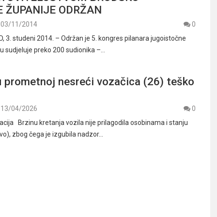
 ŽUPANIJE ODRŽAN
03/11/2014
0
3. studeni 2014. – Održan je 5. kongres pilanara jugoistočne
 sudjeluje preko 200 sudionika –…
 prometnoj nesreći vozačica (26) teško
13/04/2026
0
acija Brzinu kretanja vozila nije prilagodila osobinama i stanju
evo), zbog čega je izgubila nadzor…