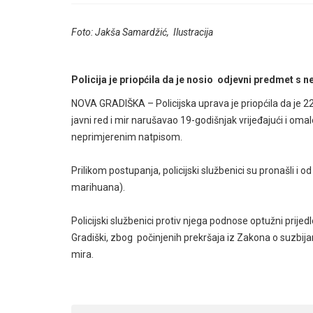
Foto: Jakša Samardžić, Ilustracija
Policija je priopćila da je nosio odjevni predmet s
NOVA GRADIŠKA – Policijska uprava je priopćila da je 22.
javni red i mir narušavao 19-godišnjak vrijeđajući i oma
neprimjerenim natpisom.
Prilikom postupanja, policijski službenici su pronašli i 
marihuana).
Policijski službenici protiv njega podnose optužni pri
Gradiški, zbog
počinjenih prekršaja iz Zakona o suzbija
mira.