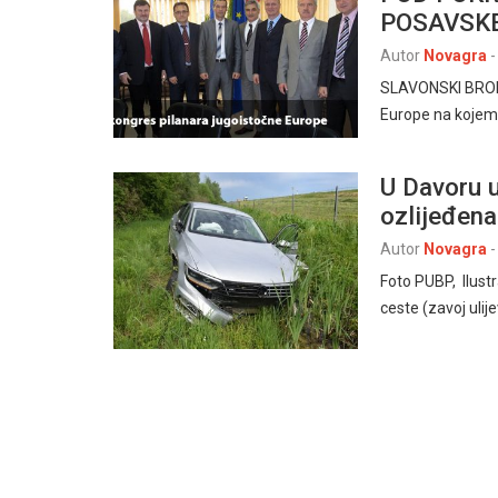
POSAVSKE
Autor
Novagra
-
SLAVONSKI BROD, 
Europe na kojemu
U Davoru u
ozlijeđena
Autor
Novagra
-
Foto PUBP, Ilustr
ceste (zavoj ulij