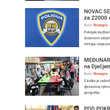
NOVAC SEB
za 22000 
Autor
Novagra
-
Policijski služb
državnom odvjetn
stečaja, utaja p
MEĐUNARO
na Dječje
Autor
Novagra
-
S koliko je rado
dječacima, njiho
geografije…
POD POK