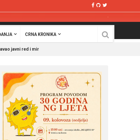
ĐANJA
CRNA KRONIKA
vao javni red i mir