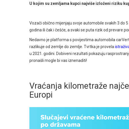
U kojim su zemljama kupci najviše izloženi riziku
Vozači obično mijenjaju svoje automobile svakih 3 do 
godina ili čak i češće, a svaki se puta rizik od prevare po
Nedavno je platforma s povijestima automobila carVerti
razlikuje od zemlje do zemlje. Tvrtka je provela
istraživ
u 2021. godini. Dobiveni rezultati pokazuju rasprostranj
pronašli mogle bi vas iznenaditi!
Vraćanja kilometraže najčeš
Europi