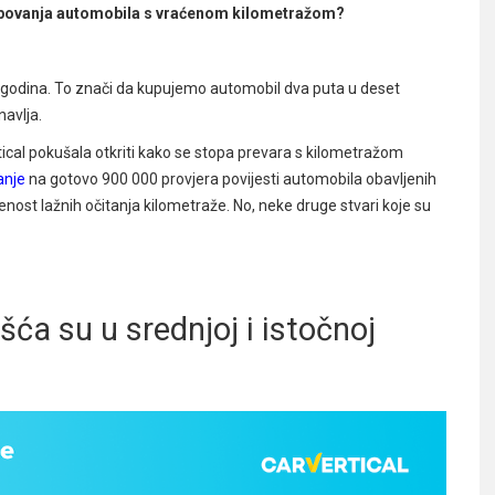
 kupovanja automobila s vraćenom kilometražom?
5 godina. To znači da kupujemo automobil dva puta u deset
navlja.
cal pokušala otkriti kako se stopa prevara s kilometražom
anje
na gotovo 900 000 provjera povijesti automobila obavljenih
enost lažnih očitanja kilometraže. No, neke druge stvari koje su
ća su u srednjoj i istočnoj