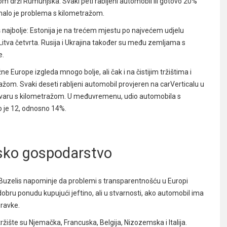
 drži Rumunjska. Svaki peti rabljeni automobil ili gotovo 20%
malo je problema s kilometražom.
 najbolje: Estonija je na trećem mjestu po najvećem udjelu
itva četvrta. Rusija i Ukrajina također su među zemljama s
e.
e Europe izgleda mnogo bolje, ali čak i na čistijim tržištima i
ražom. Svaki deseti rabljeni automobil provjeren na carVerticalu u
e prevaru s kilometražom. U međuvremenu, udio automobila s
 je 12, odnosno 14%.
psko gospodarstvo
s Buzelis napominje da problemi s transparentnošću u Europi
 dobru ponudu kupujući jeftino, ali u stvarnosti, ako automobil ima
pravke.
ržište su Njemačka, Francuska, Belgija, Nizozemska i Italija.