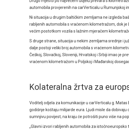
Drugo mjesto po najvećem udjelu prevara s kilometražom
automobila provjerenih na carVerticalu u Rumunjskoj i
Ni situacija u drugim baltičkim zemljama ne izgleda baš
rabljenih automobila s vraćenom kilometražom, dok je L
većim postotkom vozila s lažnim mjeračem kilometraž
S druge strane, situacija u nekim zemljama srednje i južn
dalje postoji veliki broj automobila s vraćenom kilomet
Češkoj, Slovačkoj, Sloveniji, Hrvatskoj i Srbiji imao j
vraćenom kilometražom u Poljskoj i Mađarskoj dosegao
Kolateralna žrtva za euro
Voditelj odjela za komunikacije u carVerticalu g. Mata
godišnje koštaju milijarde eura. Ljudi misle da dobivaju
sumnjivu povijest, na kraju će potrošiti puno više na po
„Glavni izvori rabljenih automobila za istočnoeuropsko t