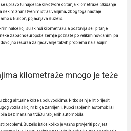
r se upravo tu najčešće krivotvore očitanja kilometraže. Skidanje
ema nekim znanstvenim istraživanjima, zbog toga nastaje
samo u Europi”, pojašnjava Buzelis.
iminalce koji su skinuli kilometražu, a postavlja se i pitanje
su neke zapadnoeuropske zemlje poznate po velikim novčanim, pa
ovoljno resursa za rješavanje takvih problema na slabijim
njima kilometraže mnogo je teže
zbog aktualne krize s poluvodičima. Nitko se nije htio riješiti
rugog vozila s kojim bi ga zamijenili. Kupci rabljenih automobila i
ila bez mana na tržištu rabljenih automobila.
ti problemi. Buzelis ističe koliko je važno provjeriti povijest