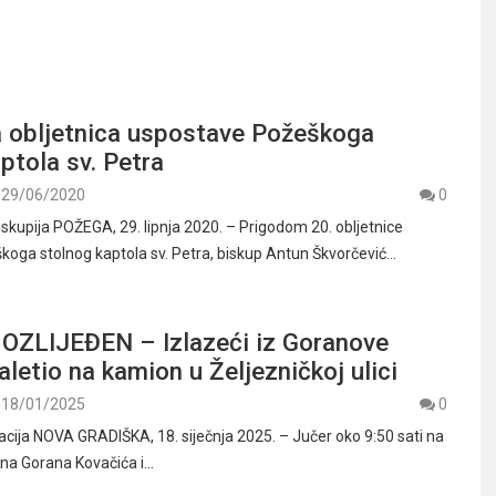
 obljetnica uspostave Požeškoga
ptola sv. Petra
29/06/2020
0
skupija POŽEGA, 29. lipnja 2020. – Prigodom 20. obljetnice
oga stolnog kaptola sv. Petra, biskup Antun Škvorčević…
OZLIJEĐEN – Izlazeći iz Goranove
aletio na kamion u Željezničkoj ulici
18/01/2025
0
racija NOVA GRADIŠKA, 18. siječnja 2025. – Jučer oko 9:50 sati na
vana Gorana Kovačića i…