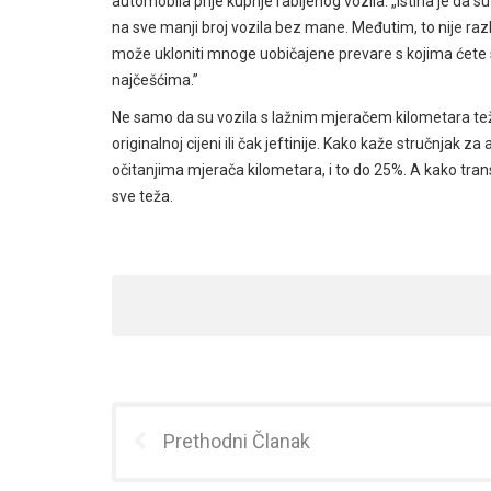
automobila prije kupnje rabljenog vozila. „Istina je da 
na sve manji broj vozila bez mane. Međutim, to nije ra
može ukloniti mnoge uobičajene prevare s kojima ćete s
najčešćima.”
Ne samo da su vozila s lažnim mjeračem kilometara teža 
originalnoj cijeni ili čak jeftinije. Kako kaže stručnjak
očitanjima mjerača kilometara, i to do 25%. A kako tran
sve teža.
Prethodni Članak