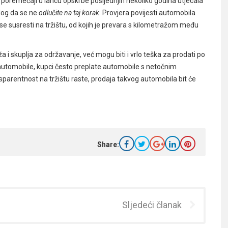
su poremećaji u lancu opskrbe posljednjih nekoliko godina utjecala
zlog da se ne
odlučite na taj korak
. Provjera povijesti automobila
e susresti na tržištu, od kojih je prevara s kilometražom među
i skuplja za održavanje, već mogu biti i vrlo teška za prodati po
 za automobile, kupci često preplate automobile s netočnim
sparentnost na tržištu raste, prodaja takvog automobila bit će
Share:
Sljedeći članak