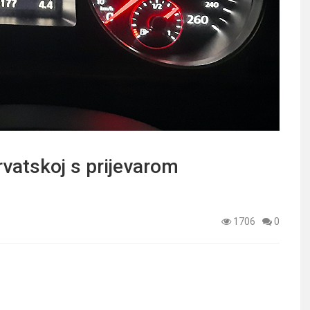
rvatskoj s prijevarom
1706
0