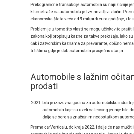
Prekogranične transakcije automobila su najrizičnije je
kilometraže na automobilu je tzv. nevidljivi zločin. Pr
ekonomska šteta veća od 9 milijardi eura godišnje, i to 
Problem je u tome što vlasti ne mogu učinkovito pratiti kr
zakona koji propisuju kazne za takve prekršaje. Iako 
čak i zatvorskim kaznama za prevarante, obično nema d
tržištima gdje je dob automobila prosječno starija.
Automobile s lažnim očita
prodati
bila je izazovna godina za automobilsku industriju 
automobila koje su uzeli na leasing jer nije bilo d
dalje se bore sa značajnim nedostatkom automob
Prema carVerticalu, do kraja 2022. i dalje će nas mučiti is