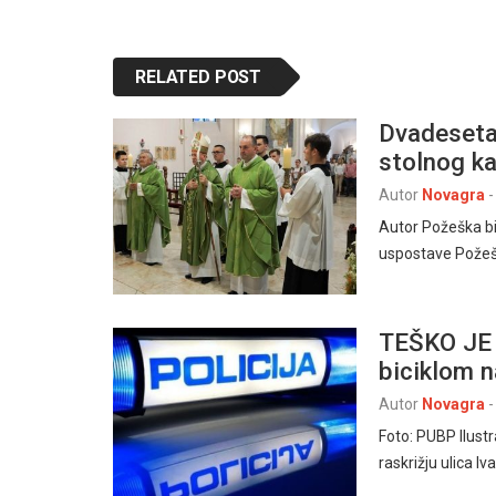
RELATED POST
Dvadeseta
stolnog ka
Autor
Novagra
-
Autor Požeška bi
uspostave Požešk
TEŠKO JE 
biciklom n
Autor
Novagra
-
Foto: PUBP Ilust
raskrižju ulica I