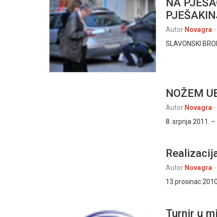
NA PJEŠA
PJEŠAKIN
Autor
Novagra
-
SLAVONSKI BROD, 7
NOŽEM UB
Autor
Novagra
-
8. srpnja 2011. – 
Realizacij
Autor
Novagra
-
13.prosinac 2010
Turnir u m