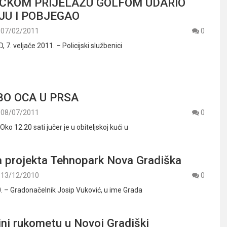
ČKOM PRIJELAZU GOLFOM UDARIO
JU I POBJEGAO
07/02/2011
0
. veljače 2011. – Policijski službenici
O OCA U PRSA
08/07/2011
0
Oko 12.20 sati jučer je u obiteljskoj kući u
a projekta Tehnopark Nova Gradiška
13/12/2010
0
. – Gradonačelnik Josip Vuković, u ime Grada
ini rukometu u Novoj Gradiški