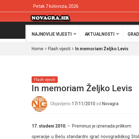
Petak 7 kolovoza, 2026
NAJNOVIJE VIJESTI
AKTUALNOSTI
GRAD
Home
Flash vijesti
In memoriam Željko Levis
Flash vijesti
In memoriam Željko Levis
Objavljeno
17/11/2010
od
Novagra
17. studeni 2010.
– Preminuo je iznenada prilikom
operacije u Beču standardni igrač novogradiškog Stoln