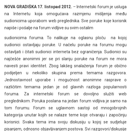
NOVA GRADIŠKA 17. listopad 2012.
– Internetski forum je usluga
na Internetu koja omogućava razmjenu mišljenja među
sudionicima uporabom web preglednika. Sve poruke koje korisnik
napiše i pošalje na forum vidljive su svim ostalim
sudionicima foruma. To nalikuje na oglasnu ploču na kojoj
sudionici ostavljaju poruke. U načelu poruke na forumu mogu
ostavljati i čitati sudionici interneta bez ograničenja. Sudionici su
najčešće anonimni jer se pri slanju poruke na forum ne mora
navesti pravi identitet. Zbog lakšeg snalaženja forum je obično
podijeljen u nekoliko skupina prema temama razgovora.
Jednostavnost uporabe i mogućnost anonimne rasprave o
različitim temama jedan je od glavnih razloga popularnosti
foruma. Za internetski forum se dovoljno služiti web
preglednikom. Poruka poslana na jedan forum vidljiva je samo na
tom forumu. Forum se uglavnom sastoji od mnogobrojnih
kategorija unutar kojih se nalaze teme koje otvaraju i započinju
korisnici. Svaka tema ima svoju diskusiju u kojoj se sudjeluje
pisanjem, odnosno objavljivanjem postova. Svi razgovori/diskusije