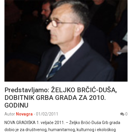
Predstavljamo: ŽELJKO BRČIĆ-DUŠA,
DOBITNIK GRBA GRADA ZA 2010.
GODINU
Autor
Novagra
-
01/02/2011
0
NOVA GRADIŠKA 1. veljače 2011. – Željko Brčić-Duša Grb grada
dobio je za društvenog, humanitarnog, kulturnog i ekološkog