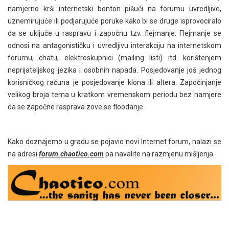
namjerno krši internetski bonton pišući na forumu uvredljive,
uznemirujuće ili podjarujuće poruke kako bi se druge isprovociralo
da se uključe u raspravu i započnu tzv. flejmanje. Flejmanje se
odnosi na antagonističku i uvredljivu interakciju na internetskom
forumu, chatu, elektroskupnici (mailing listi) itd. korištenjem
neprijateljskog jezika i osobnih napada. Posjedovanje još jednog
korisničkog računa je posjedovanje klona ili altera. Započinjanje
velikog broja tema u kratkom vremenskom periodu bez namjere
da se započne rasprava zove se floodanje.
Kako doznajemo u gradu se pojavio novi Internet forum, nalazi se
na adresi
forum.chaotico.com
pa navalite na razmjenu mišljenja.