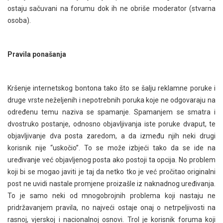
ostaju sačuvani na forumu dok ih ne obriše moderator (stvarna
osoba).
Pravila ponašanja
Kršenje internetskog bontona tako što se šalju reklamne poruke i
druge vrste neželjenih i nepotrebnih poruka koje ne odgovaraju na
određenu temu naziva se spamanje. Spamanjem se smatra i
dvostruko postanje, odnosno objavljivanja iste poruke dvaput, te
objavljivanje dva posta zaredom, a da između njih neki drugi
korisnik nije “uskočio”. To se može izbjeći tako da se ide na
uređivanje već objavljenog posta ako postoji ta opcija. No problem
koji bi se mogao javiti je taj da netko tko je već pročitao originalni
post ne uvidi nastale promjene proizašle iz naknadnog uređivanja.
To je samo neki od mnogobrojnih problema koji nastaju ne
pridržavanjem pravila, no najveći ostaje onaj o netrpeljivosti na
rasnoj, vjerskoj i nacionalnoj osnovi. Trol je korisnik foruma koji