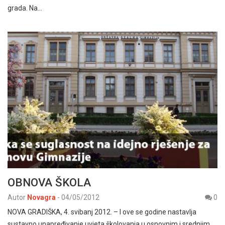
grada. Na…
OBNOVA ŠKOLA
Autor
Novagra
-
04/05/2012
0
NOVA GRADIŠKA, 4. svibanj 2012. – I ove se godine nastavlja
sustavno unapređivanje uvjeta školovanja u osnovnim i srednjim