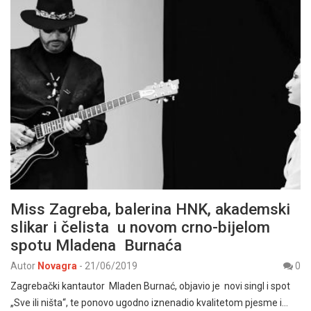
Miss Zagreba, balerina HNK, akademski
slikar i čelista u novom crno-bijelom
spotu Mladena Burnaća
Autor
Novagra
-
21/06/2019
0
Zagrebački kantautor Mladen Burnać, objavio je novi singl i spot
„Sve ili ništa“, te ponovo ugodno iznenadio kvalitetom pjesme i…