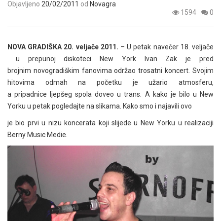
Objavljeno
20/02/2011
od
Novagra
1594
0
NOVA GRADIŠKA 20. veljače 2011.
– U petak navečer 18. veljače
u prepunoj diskoteci New York Ivan Zak je pred
brojnim novogradiškim fanovima održao trosatni koncert. Svojim
hitovima odmah na početku je užario atmosferu,
a pripadnice ljepšeg spola doveo u trans. A kako je bilo u New
Yorku u petak pogledajte na slikama. Kako smo i najavili ovo
je bio prvi u nizu koncerata koji slijede u New Yorku u realizaciji
Berny Music Medie.