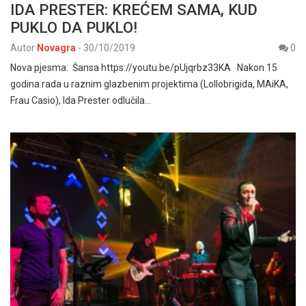
IDA PRESTER: KREĆEM SAMA, KUD
PUKLO DA PUKLO!
Autor
Novagra
-
30/10/2019
0
Nova pjesma: Šansa https://youtu.be/pUjqrbz33KA Nakon 15
godina rada u raznim glazbenim projektima (Lollobrigida, MAiKA,
Frau Casio), Ida Prester odlučila…