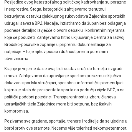
Posljedice ovog katastrofalnog političkog kadroviranja su porazne
i neoprostive. Stoga, kategorički zahtijevamo trenutnu i
bezuvjetnu ostavku cjelokupnog rukovodstva Zajednice sportskih
udruga i saveza BPŽ. Nadalje, inzistiramo da župan bez odlaganja
podnese detaljno izvješće o ovom debaklu i konkretnim mjerama
koje će poduzeti. Zahtijevamo hitno uključivanje Centra za razvoj
Brodsko-posavske županije u pripremu dokumentacije za
natječaje – to je njihov posao i dužnost prema poreznim
obveznicima.
Krajnje je vrijeme da se ovaj truli sustav sruši do temelja i izgradi
iznova. Zahtijevamo da upravljanje sportom preuzmu isključivo
dokazani sportski stručnjaci, sposobni i informatički pismeni ljudi
kojima je stalo do prosperiteta sporta na području cijele BPŽ, a ne
politički podobni pojedinci. Transparentnost u izboru članova
upravljačkih tijela Zajednice mora biti potpuna, bez ikakvih
kompromisa.
Pozivamo sve građane, sportaše, trenere i roditelje da se ujedine u
borbi protiv ove sramote. Nećemo više tolerirati nekompetentnost,