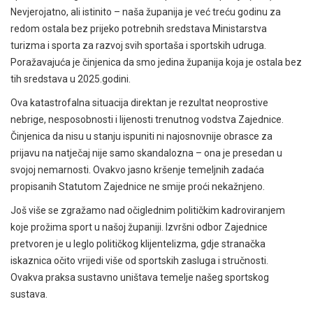
Nevjerojatno, ali istinito – naša županija je već treću godinu za
redom ostala bez prijeko potrebnih sredstava Ministarstva
turizma i sporta za razvoj svih sportaša i sportskih udruga.
Poražavajuća je činjenica da smo jedina županija koja je ostala bez
tih sredstava u 2025.godini.
Ova katastrofalna situacija direktan je rezultat neoprostive
nebrige, nesposobnosti i lijenosti trenutnog vodstva Zajednice.
Činjenica da nisu u stanju ispuniti ni najosnovnije obrasce za
prijavu na natječaj nije samo skandalozna – ona je presedan u
svojoj nemarnosti. Ovakvo jasno kršenje temeljnih zadaća
propisanih Statutom Zajednice ne smije proći nekažnjeno.
Još više se zgražamo nad očiglednim političkim kadroviranjem
koje prožima sport u našoj županiji. Izvršni odbor Zajednice
pretvoren je u leglo političkog klijentelizma, gdje stranačka
iskaznica očito vrijedi više od sportskih zasluga i stručnosti.
Ovakva praksa sustavno uništava temelje našeg sportskog
sustava.