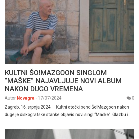
KULTNI ŠO!MAZGOON SINGLOM
“MAŠKE” NAJAVLJUJE NOVI ALBUM
NAKON DUGO VREMENA
Autor
Novagra
-
17/07/2024
0
Zagreb, 16. srpnja 2024. – Kultni otočki bend Šo!Mazgoon nakon
duge je diskografske stanke objavio novi singl “Maške”. Glazbu i…