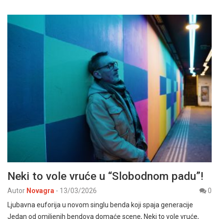
Neki to vole vruće u “Slobodnom padu”!
Autor
Novagra
-
13/03/2026
0
Ljubavna euforija u novom singlu benda koji spaja generacije
Jedan od omiljenih bendova domaće scene, Neki to vole vruće,