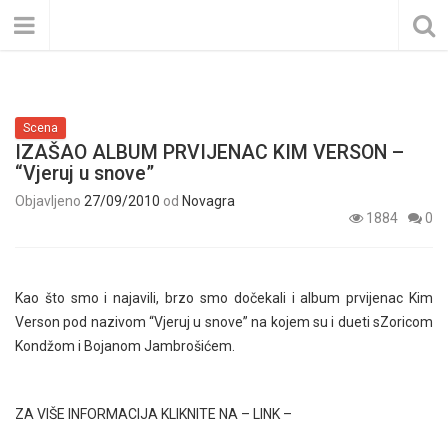
Scena
IZAŠAO ALBUM PRVIJENAC KIM VERSON –
“Vjeruj u snove”
Objavljeno
27/09/2010
od
Novagra
1884
0
Kao što smo i najavili, brzo smo dočekali i album prvijenac Kim
Verson pod nazivom “Vjeruj u snove” na kojem su i dueti sZoricom
Kondžom i Bojanom Jambrošićem.
ZA VIŠE INFORMACIJA KLIKNITE NA – LINK –