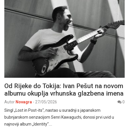
Od Rijeke do Tokija: Ivan Pešut na novom
albumu okuplja vrhunska glazbena imena
Autor
Novagra
-
27/05/2026
0
Singl „Lost in Post-its“, nastao u suradnji s japanskom
bubnjarskom senzacijom Senri Kawaguchi, donosi prvi uvid u
najnoviji album „Identity“.…