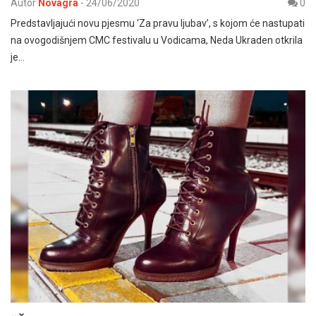
Autor
Novagra
-
24/06/2020
0
Predstavljajući novu pjesmu ‘Za pravu ljubav’, s kojom će nastupati
na ovogodišnjem CMC festivalu u Vodicama, Neda Ukraden otkrila
je…