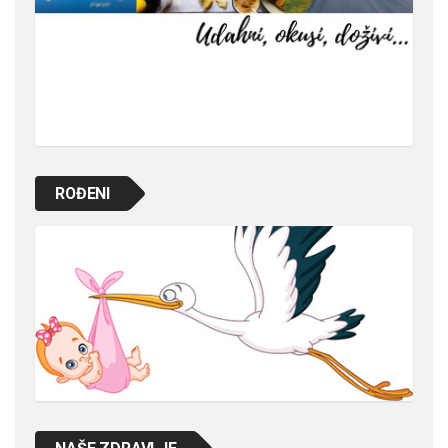
ROĐENI