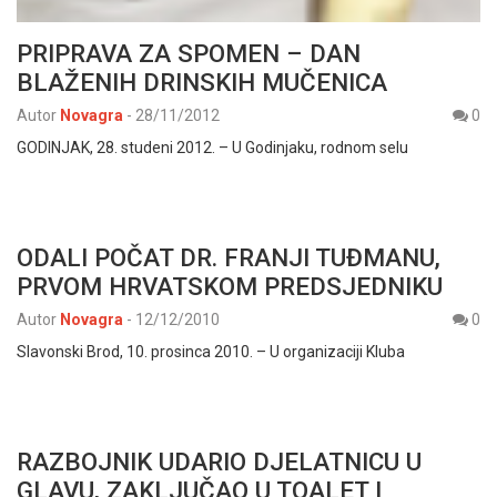
PRIPRAVA ZA SPOMEN – DAN
BLAŽENIH DRINSKIH MUČENICA
Autor
Novagra
-
28/11/2012
0
GODINJAK, 28. studeni 2012. – U Godinjaku, rodnom selu
ODALI POČAT DR. FRANJI TUĐMANU,
PRVOM HRVATSKOM PREDSJEDNIKU
Autor
Novagra
-
12/12/2010
0
Slavonski Brod, 10. prosinca 2010. – U organizaciji Kluba
RAZBOJNIK UDARIO DJELATNICU U
GLAVU, ZAKLJUČAO U TOALET I