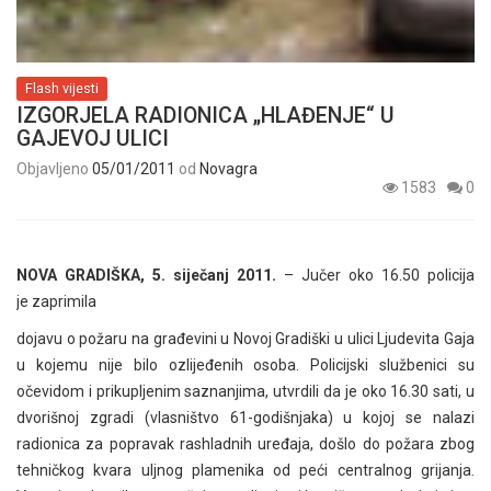
Flash vijesti
IZGORJELA RADIONICA „HLAĐENJE“ U
GAJEVOJ ULICI
Objavljeno
05/01/2011
od
Novagra
1583
0
NOVA GRADIŠKA, 5. siječanj 2011.
– Jučer oko 16.50 policija
je zaprimila
dojavu o požaru na građevini u Novoj Gradiški u ulici Ljudevita Gaja
u kojemu nije bilo ozlijeđenih osoba. Policijski službenici su
očevidom i prikupljenim saznanjima, utvrdili da je oko 16.30 sati, u
dvorišnoj zgradi (vlasništvo 61-godišnjaka) u kojoj se nalazi
radionica za popravak rashladnih uređaja, došlo do požara zbog
tehničkog kvara uljnog plamenika od peći centralnog grijanja.