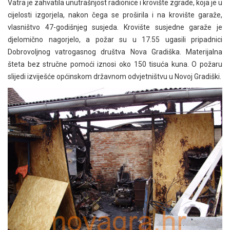
Vatra je zahvatila unutrašnjost radionice i krovište zgrade, koja je u
cijelosti izgorjela, nakon čega se proširila i na krovište garaže,
vlasništvo 47-godišnjeg susjeda. Krovište susjedne garaže je
djelomično nagorjelo, a požar su u 17.55 ugasili pripadnici
Dobrovoljnog vatrogasnog društva Nova Gradiška. Materijalna
šteta bez stručne pomoći iznosi oko 150 tisuća kuna. O požaru
slijedi izviješće općinskom državnom odvjetništvu u Novoj Gradiški.