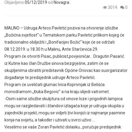
Objavljeno
05/12/2019
od
Novagra
3014
0
MALINO – Udruga Arteco Pavletić poziva na otvorenje izložbe
„Božićna svjetlost“ u Tematskom parku Pavletić prilikom kojeg će
tradicionalno obilježiti i „Bonifacijev Božić“ koje će se održati
08.12.2019. u 18.30 h u Malinu, Ante Starčevića 29.
Program će otvoriti Pisac, publicist,povjesničar… Dragutin Pasarić
iz Kutine kao član Družbe sinova bezgrješne, zatim će se
okupljenima obratiti predstavnik Općine Oriovac kao suorganizator
događanje te predsjednik udruge Arteco Pavletić.
Program će uveličati glumac Ivica Koprivnjak iz Belišća
monodramom „Đuka Begović“ a na kraju slijedi vatromet.
-Osim same izložbe skulptura od vinove loze i prigodnih lampica
mogu se razgledavati i štandovi izlagača koje je udruga okupila u
zajednički projekt, mogu se vidjeti živi konjići iz najmanje pasmine
konja na svijetu, a također i uživati u svirci uživo …
Veselimo se vaše Zoran Pavletić dolasku , poručuje predsjednik