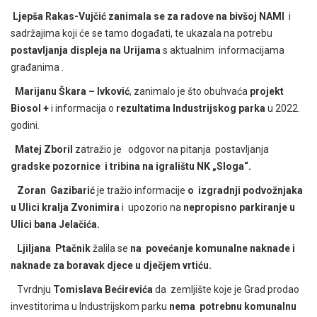
Ljepša Rakas-Vujčić zanimala se za radove na bivšoj NAMI
i
sadržajima koji će se tamo događati, te ukazala na potrebu
postavljanja displeja na Urijama
s aktualnim informacijama
građanima .
Marijanu Škara – Ivković
, zanimalo je što obuhvaća
projekt
Biosol +
i informacija
o
rezultatima Industrijskog
parka
u 2022.
godini.
Matej Zboril
zatražio je odgovor na pitanja postavljanja
gradske pozornice i tribina na igralištu NK „Sloga“.
Zoran Gazibarić
je tražio informacije
o izgradnji podvožnjaka
u Ulici kralja Zvonimira
i upozorio na
nepropisno parkiranje u
Ulici bana Jelačića.
Ljiljana Ptačnik
žalila se
na povećanje komunalne naknade i
naknade za boravak djece u dječjem vrtiću.
Tvrdnju
Tomislava Bećirevića
da zemljište koje je Grad prodao
investitorima u Industrijskom parku
nema potrebnu komunalnu