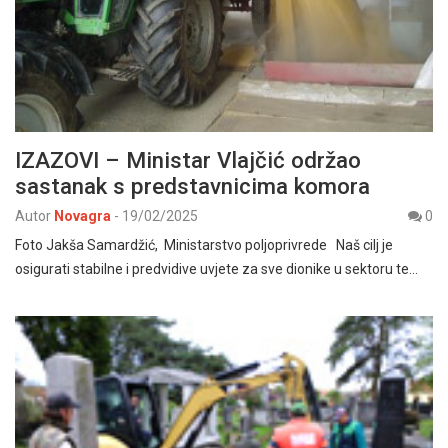
IZAZOVI – Ministar Vlajčić održao
sastanak s predstavnicima komora
Autor
Novagra
-
19/02/2025
0
Foto Jakša Samardžić, Ministarstvo poljoprivrede Naš cilj je
osigurati stabilne i predvidive uvjete za sve dionike u sektoru te…