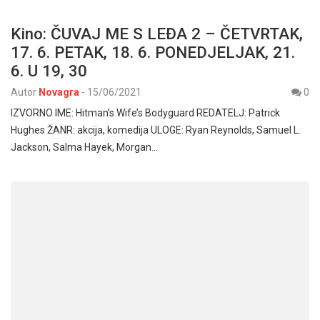
Kino: ČUVAJ ME S LEĐA 2 – ČETVRTAK,
17. 6. PETAK, 18. 6. PONEDJELJAK, 21.
6. U 19, 30
Autor
Novagra
-
15/06/2021
0
IZVORNO IME: Hitman’s Wife’s Bodyguard REDATELJ: Patrick
Hughes ŽANR: akcija, komedija ULOGE: Ryan Reynolds, Samuel L.
Jackson, Salma Hayek, Morgan…