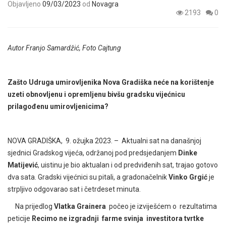
Objavljeno
09/03/2023
od
Novagra
2193
0
Autor Franjo Samardžić, Foto Cajtung
Zašto Udruga umirovljenika Nova Gradiška neće na korištenje
uzeti obnovljenu i opremljenu bivšu gradsku vijećnicu
prilagođenu umirovljenicima?
NOVA GRADIŠKA, 9. ožujka 2023. – Aktualni sat na današnjoj
sjednici Gradskog vijeća, održanoj pod predsjedanjem
D
inke
Matijević
, uistinu je bio aktualan i od predviđenih sat, trajao gotovo
dva sata. Gradski vijećnici su pitali, a gradonačelnik
Vinko Grgić
je
strpljivo odgovarao sat i četrdeset minuta.
Na prijedlog
Vlatka Grainera
počeo je izviješćem o rezultatima
peticije
Recimo ne izgradnji farme svinja investitora tvrtke