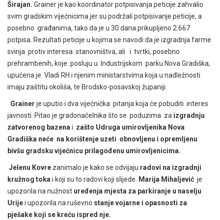
Širajan.
Grainer je kao koordinator potpisivanja peticije zahvalio
svim gradskim vijećnicima jer su podržali potpisivanje peticije, a
posebno građanima, tako da je u 30 dana prikupljeno 2.667
potpisa. Rezultati peticije u kojima se navodi da je izgradnja farme
svinja protiv interesa stanovništva, ali i tvrtki, posebno
prehrambenih, koje posluju u Industrijskom parku Nova Gradiška,
upućena je Vladi RH i njenim ministarstvima koja u nadležnosti
imaju zaštitu okoliša, te Brodsko-posavskoj županiji.
Grainer
je uputio i dva vijećnička pitanja koja će pobuditi interes
javnosti. Pitao je gradonačelnika što se poduzima za
izgradnju
zatvorenog bazena
i
zašto Udruga umirovljenika Nova
Gradiška neće na korištenje uzeti obnovljenu i opremljenu
bivšu gradsku vijećnicu prilagođenu umirovljenicima.
Jelenu Kovre
zanimalo je kako se odvijaju
radovi na izgradnji
kružnog toka
i koji su
to radovi koji slijede.
Marija Mihaljević
je
upozorila na nužnost
uređenja mjesta za parkiranje u naselju
Urije
i upozorila na ruševno
stanje vojarne i opasnosti za
pješake koji se kreću ispred nje.