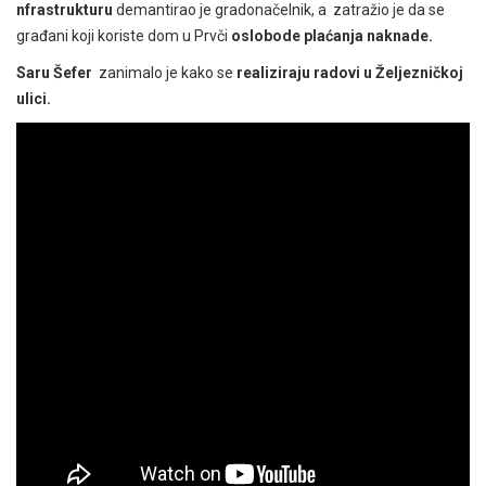
nfrastrukturu
demantirao je gradonačelnik, a zatražio je da se
građani koji koriste dom u Prvči
oslobode plaćanja naknade.
Saru Šefer
zanimalo je kako se
realiziraju radovi u Željezničkoj
ulici.