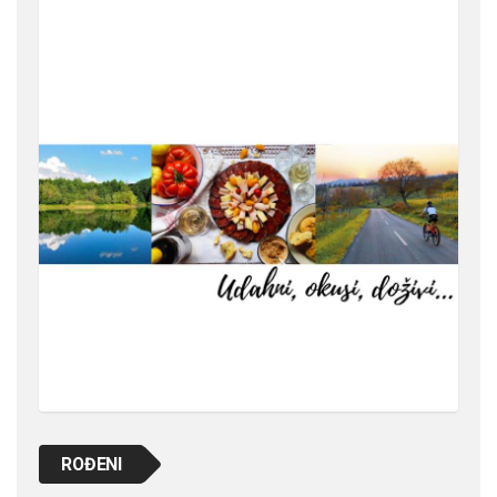
ROĐENI