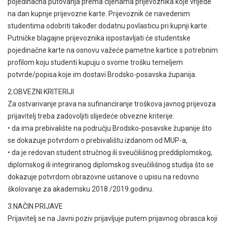
pojedinačna putovanja prema cijenama prijevoznika koje vrijede
na dan kupnje prijevozne karte. Prijevoznik će navedenim
studentima odobriti također dodatnu povlasticu pri kupnji karte.
Putničke blagajne prijevoznika ispostavljati će studentske
pojedinačne karte na osnovu važeće pametne kartice s potrebnim
profilom koju studenti kupuju o svome trošku temeljem
potvrde/popisa koje im dostavi Brodsko-posavska županija.
2.OBVEZNI KRITERIJI
Za ostvarivanje prava na sufinanciranje troškova javnog prijevoza
prijavitelj treba zadovoljiti slijedeće obvezne kriterije:
• da ima prebivalište na području Brodsko-posavske županije što
se dokazuje potvrdom o prebivalištu izdanom od MUP-a,
• da je redovan student stručnog ili sveučilišnog preddiplomskog,
diplomskog ili integriranog diplomskog sveučilišnog studija što se
dokazuje potvrdom obrazovne ustanove o upisu na redovno
školovanje za akademsku 2018./2019.godinu.
3.NAČIN PRIJAVE
Prijavitelj se na Javni poziv prijavljuje putem prijavnog obrasca koji