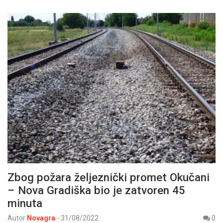
Zbog požara željeznički promet Okučani
– Nova Gradiška bio je zatvoren 45
minuta
Autor
Novagra
-
31/08/2022
0