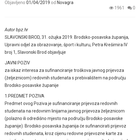
Objavljeno
01/04/2019
od
Novagra
1961
0
Autor bpz.hr
SLAVONSKI BROD, 31. ožujka 2019. Brodsko-posavska županija,
Upravni odjel za obrazovanje, šport i kulturu, Petra Krešimira IV
broj 1, Slavonski Brod objavljuje
JAVNI POZIV
za iskaz interesa za sufinanciranje troškova javnog prijevoza
(željeznicom) redovnih studenata s prebivalištem na području
Brodsko-posavske županije
1.PREDMET POZIVA
Predmet ovog Poziva je sufinanciranje prijevoza redovnih
studenata na redovnim linijama javnog prijevoza željeznicom
(polazno ili odredišno mjesto na području Brodsko-posavske
županije). Brodsko-posavska županija će sufinancirati prijevoz
redovnih studenata, kroz cijenu redovne prijevozne karte za