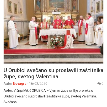
U Orubici svečano su proslavili zaštitnika
župe, svetog Valentina
Autor
Novagra
-
16/02/2020
0
Aotor: Višnja Mikić ORUBICA – Vjernici župe sv Ilije proroka u
Orubici svečano su proslavili zaštitnika župe, svetog Valentina.
Svečano…