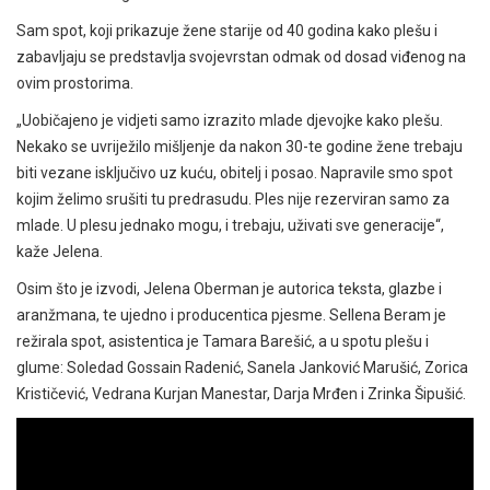
Sam spot, koji prikazuje žene starije od 40 godina kako plešu i
zabavljaju se predstavlja svojevrstan odmak od dosad viđenog na
ovim prostorima.
„Uobičajeno je vidjeti samo izrazito mlade djevojke kako plešu.
Nekako se uvriježilo mišljenje da nakon 30-te godine žene trebaju
biti vezane isključivo uz kuću, obitelj i posao. Napravile smo spot
kojim želimo srušiti tu predrasudu. Ples nije rezerviran samo za
mlade. U plesu jednako mogu, i trebaju, uživati sve generacije“,
kaže Jelena.
Osim što je izvodi, Jelena Oberman je autorica teksta, glazbe i
aranžmana, te ujedno i producentica pjesme. Sellena Beram je
režirala spot, asistentica je Tamara Barešić, a u spotu plešu i
glume: Soledad Gossain Radenić, Sanela Janković Marušić, Zorica
Krističević, Vedrana Kurjan Manestar, Darja Mrđen i Zrinka Šipušić.