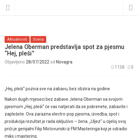
Aktualnosti
Scena
Jelena Oberman predstavlja spot za pjesmu
“Hej, pleši”
Objavljeno
28/07/2022
od
Novagra
1158
0
„Hej, pleši“ poziva sve na zabavu, bez obzira na godine
Nakon dugih mjeseci bez zabave Jelena Oberman sa svojom
pjesmom „Hej, pleši“ će vas natjerati da se pokrenete, zabavite i
zaplešete. Ova zarazna electro-pop pjesma, izvedba, spot i
produkcija rezultat je rada isključivo – žena. „Uljez“ u cijeloj ovoj
priči je genijalni Filip Motovunski iz FM Masteringa koji je odradio
miks i mastering.