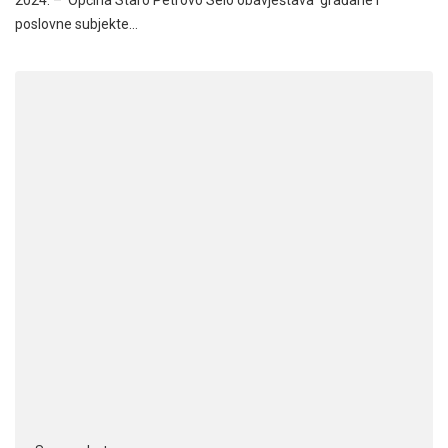
2024. – Općina Staro Petrovo Selo obavještava građane i
poslovne subjekte…