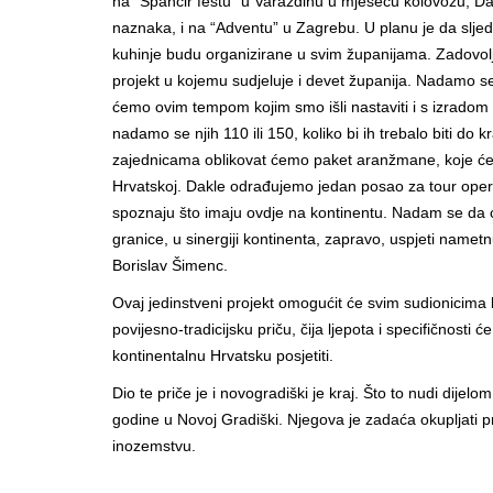
na “Špancir festu” u Varaždinu u mjesecu kolovozu, Da
naznaka, i na “Adventu” u Zagrebu. U planu je da sljed
kuhinje budu organizirane u svim županijama. Zadovolj
projekt u kojemu sudjeluje i devet županija. Nadamo se
ćemo ovim tempom kojim smo išli nastaviti i s izradom 
nadamo se njih 110 ili 150, koliko bi ih trebalo biti do kr
zajednicama oblikovat ćemo paket aranžmane, koje ćem
Hrvatskoj. Dakle odrađujemo jedan posao za tour oper
spoznaju što imaju ovdje na kontinentu. Nadam se da ć
granice, u sinergiji kontinenta, zapravo, uspjeti nametn
Borislav Šimenc.
Ovaj jedinstveni projekt omogućit će svim sudionicima k
povijesno-tradicijsku priču, čija ljepota i specifičnosti 
kontinentalnu Hrvatsku posjetiti.
Dio te priče je i novogradiški je kraj. Što to nudi di
godine u Novoj Gradiški. Njegova je zadaća okupljati pr
inozemstvu.