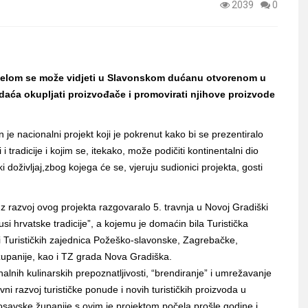
2039
0
i dijelom se može vidjeti u Slavonskom dućanu otvorenom u
daća okupljati proizvođače i promovirati njihove proizvode
e nacionalni projekt koji je pokrenut kako bi se prezentiralo
 i tradicije i kojim se, itekako, može podičiti kontinentalni dio
i doživljaj,zbog kojega će se, vjeruju sudionici projekta, gosti
uz razvoj ovog projekta razgovaralo 5. travnja u Novoj Gradiški
 hrvatske tradicije”, a kojemu je domaćin bila Turistička
i Turističkih zajednica Požeško-slavonske, Zagrebačke,
upanije, kao i TZ grada Nova Gradiška.
alnih kulinarskih prepoznatljivosti, “brendiranje” i umrežavanje
i razvoj turističke ponude i novih turističkih proizvoda u
osavske županije s ovim je projektom počela prošle godine i