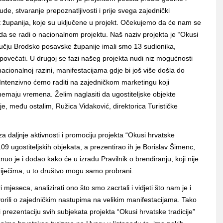
ude, stvaranje prepoznatljivosti i prije svega zajednički
t županija, koje su uključene u projekt. Očekujemo da će nam se
i da se radi o nacionalnom projektu. Naš naziv projekta je “Okusi
ručju Brodsko posavske županije imali smo 13 sudionika,
 povećati. U drugoj se fazi našeg projekta nudi niz mogućnosti
 nacionalnoj razini, manifestacijama gdje bi još više došla do
Intenzivno ćemo raditi na zajedničkom marketingu koji
 nemaju vremena. Želim naglasiti da ugostiteljske objekte
je, među ostalim, Ružica Vidaković, direktorica Turističke
 daljnje aktivnosti i promociju projekta “Okusi hrvatske
109 ugostiteljskih objekata, a prezentirao ih je Borislav Šimenc,
nuo je i dodao kako će u izradu Pravilnik o brendiranju, koji nije
 riječima, u to društvo mogu samo probrani.
jeseca, analizirati ono što smo zacrtali i vidjeti što nam je i
vorili o zajedničkim nastupima na velikim manifestacijama. Tako
 prezentaciju svih subjekata projekta “Okusi hrvatske tradicije”