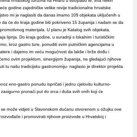
nima hrvatskog turizma na Hvaru u listopadu te, ima nekih
eće godine zajedničke velike revije tradicionalne hrvatske
stvo mi je naglasiti da danas imamo 109 objekata uključenih u
 da će do kraja godine biti pokriveno 15 županija i nadam se da
promotivnog materijala. U planu je Katalog svih objekata,
aja lipnja. Do kraja godine, u suradnji s lokalnim i turističkim
o, kroz gastro ture, ponuditi svim putničkim agencijama u
atere i dajemo im veću mogućnost da lakše i brže dođu i
emo ovim projektom, sinergijom županija, ne gledajući njihove
uti tu našu tradicijsku gastronomiju- naglasio je direktor projekta
roz eno-gastro ponudu ispričati i jednu cjelovitu kulturno-
će zasigurno pronaći put do srca i duša svih onih koji će
jelom se može vidjeti u Slavonskom dućanu otvorenom u ožujku ove
oizvođače i promovirati njihove proizvode u Hrvatskoj i