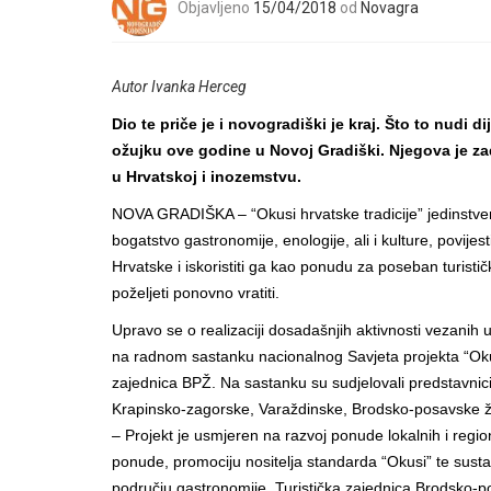
Objavljeno
15/04/2018
od
Novagra
Autor Ivanka Herceg
Dio te priče je i novogradiški je kraj. Što to nud
ožujku ove godine u Novoj Gradiški. Njegova je za
u Hrvatskoj i inozemstvu.
NOVA GRADIŠKA – “Okusi hrvatske tradicije” jedinstven j
bogatstvo gastronomije, enologije, ali i kulture, povijesti
Hrvatske i iskoristiti ga kao ponudu za poseban turističk
poželjeti ponovno vratiti.
Upravo se o realizaciji dosadašnjih aktivnosti vezanih 
na radnom sastanku nacionalnog Savjeta projekta “Okusi
zajednica BPŽ. Na sastanku su sudjelovali predstavnic
Krapinsko-zagorske, Varaždinske, Brodsko-posavske ž
– Projekt je usmjeren na razvoj ponude lokalnih i region
ponude, promociju nositelja standarda “Okusi” te sustavn
području gastronomije. Turistička zajednica Brodsko-p