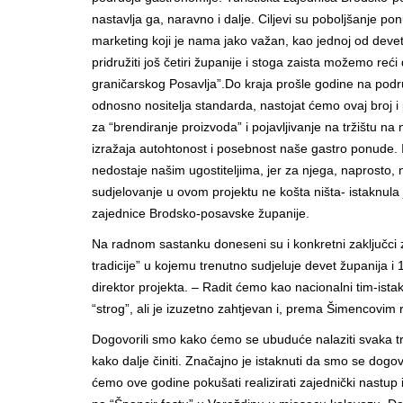
nastavlja ga, naravno i dalje. Ciljevi su poboljšanje pon
marketing koji je nama jako važan, kao jednoj od deve
pridružiti još četiri županije i stoga zaista možemo reć
graničarskog Posavlja”.Do kraja prošle godine na pod
odnosno nositelja standarda, nastojat ćemo ovaj broj i
za “brendiranje proizvoda” i pojavljivanje na tržištu na
izražaja autohtonost i posebnost naše gastro ponude. 
nedostaje našim ugostiteljima, jer za njega, naprosto,
sudjelovanje u ovom projektu ne košta ništa- istaknula 
zajednice Brodsko-posavske županije.
Na radnom sastanku doneseni su i konkretni zaključci za
tradicije” u kojemu trenutno sudjeluje devet županija i 
direktor projekta. – Radit ćemo kao nacionalni tim-istak
“strog”, ali je izuzetno zahtjevan i, prema Šimencovim
Dogovorili smo kako ćemo se ubuduće nalaziti svaka tri m
kako dalje činiti. Značajno je istaknuti da smo se dogo
ćemo ove godine pokušati realizirati zajednički nastup i