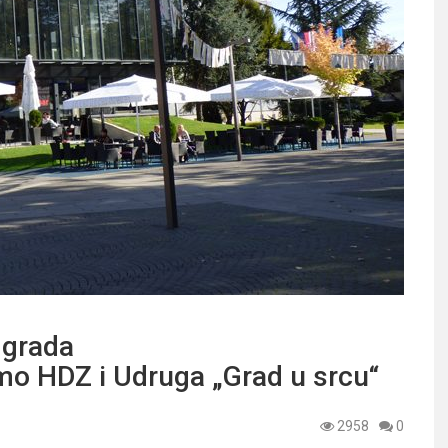
 grada
amo HDZ i Udruga „Grad u srcu“
2958
0