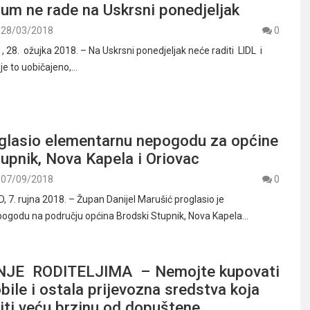
zum ne rade na Uskrsni ponedjeljak
28/03/2018
0
28. ožujka 2018. – Na Uskrsni ponedjeljak neće raditi LIDL i
je to uobičajeno,…
glasio elementarnu nepogodu za općine
upnik, Nova Kapela i Oriovac
07/09/2018
0
7. rujna 2018. – Župan Danijel Marušić proglasio je
ogodu na području općina Brodski Stupnik, Nova Kapela…
JE RODITELJIMA – Nemojte kupovati
bile i ostala prijevozna sredstva koja
iti veću brzinu od dopuštene