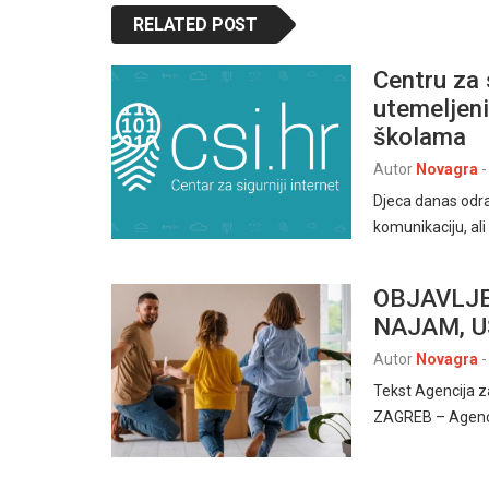
RELATED POST
Centru za 
utemeljeni
školama
Autor
Novagra
-
Djeca danas odras
komunikaciju, ali 
OBJAVLJE
NAJAM, U
Autor
Novagra
-
Tekst Agencija z
ZAGREB – Agenci