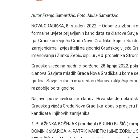
Autor Franjo Samardžić, Foto Jakša Samardžić
NOVA GRADIŠKA, 8. studeni 2022. – Odbor za izbor i ime
formalne uvjete prijavljenih kandidata za članove Savj
ga Gradskom vijeću Grada Nove Gradiške koje treba don
zamjenicima. Izvjestitelji na sjednici Gradskog vijeća G
imenovanja i Zlatko Zebić, dipl.iur., v.d. pročelnika Stru
Gradsko vijeće na sjednici održanoj 28. lipnja 2022. pok
članova Savjeta mladih Grada Nova Gradiška u kome se 
godina. Savjet mladih ima sedam članova uključujući pr
razdoblje od tri godine.
Na javni poziv javili su se članovi Hrvatske demokrats
Gradskog vijeća Grada Nova Gradiška obavio provjeru fo
kandidata i njihovih zamjenika:
1. BLAŽENKA BOŠNJAK (kandidat) BRUNO BUŠIĆ (zam
DOMINIK ŠKARICA, 4. PATRIK IVANETIĆ i ŠIME ZORIČIĆ