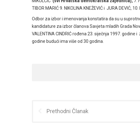
MIKULČIĆ
(svi Hrvatska demokratska zajednica),
7.
TIBOR MARIĆ 9. NIKOLINA KNEŽEVIĆ i JURA DEVIĆ, 10
Odbor za izbor i imenovanja konstatira da su u suprot
kandidature za izbor članova Savjeta mladih Grada No
VALENTINA CINDRIĆ rođena 23. siječnja 1997. godine 
godine budući ima više od 30 godina.
Prethodni Članak