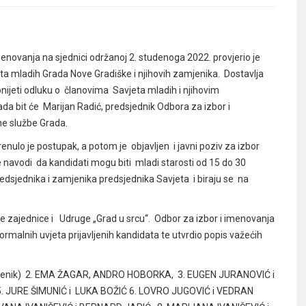
novanja na sjednici održanoj 2. studenoga 2022. provjerio je
eta mladih Grada Nove Gradiške i njihovih zamjenika. Dostavlja
ijeti odluku o članovima Savjeta mladih i njihovim
rada bit će Marijan Radić, predsjednik Odbora za izbor i
čne službe Grada.
renulo je postupak, a potom je objavljen i javni poziv za izbor
navodi da kandidati mogu biti mladi starosti od 15 do 30
edsjednika i zamjenika predsjednika Savjeta i biraju se na
ke zajednice i Udruge „Grad u srcu“. Odbor za izbor i imenovanja
rmalnih uvjeta prijavljenih kandidata te utvrdio popis važećih
jenik) 2. EMA ŽAGAR, ANDRO HOBORKA, 3. EUGEN JURANOVIĆ i
 5. JURE ŠIMUNIĆ i LUKA BOŽIĆ 6. LOVRO JUGOVIĆ i VEDRAN