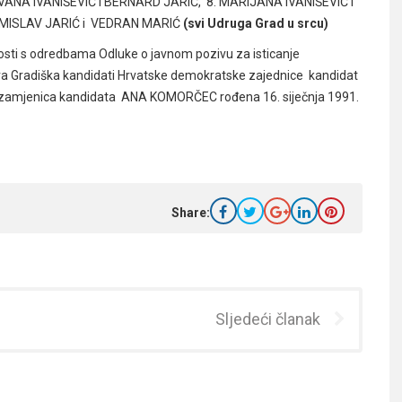
 IVANA IVANIŠEVIĆ i BERNARD JARIĆ, 8. MARIJANA IVANIŠEVIĆ i
. MISLAV JARIĆ i VEDRAN MARIĆ
(svi Udruga Grad u srcu)
nosti s odredbama Odluke o javnom pozivu za isticanje
va Gradiška kandidati Hrvatske demokratske zajednice kandidat
i zamjenica kandidata ANA KOMORČEC rođena 16. siječnja 1991.
Share:
Sljedeći članak