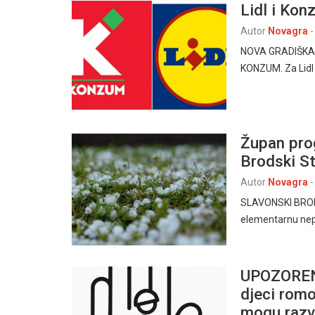
Lidl i Kon
Autor
Novagra
-
NOVA GRADIŠKA , 
KONZUM. Za Lidl 
Župan pro
Brodski St
Autor
Novagra
-
SLAVONSKI BROD, 
elementarnu nep
UPOZOREN
djeci romo
mogu razv