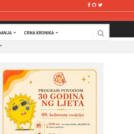
ĐANJA
CRNA KRONIKA
u“