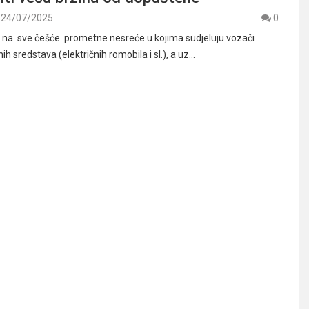
24/07/2025
0
 na sve češće prometne nesreće u kojima sudjeluju vozači
ih sredstava (električnih romobila i sl.), a uz…