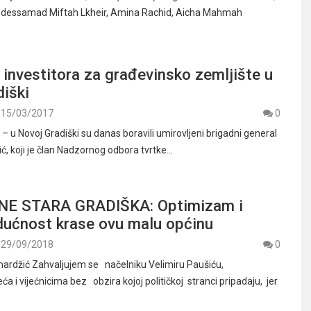
bdessamad Miftah Lkheir, Amina Rachid, Aicha Mahmah
investitora za građevinsko zemljište u
iški
15/03/2017
0
u Novoj Gradiški su danas boravili umirovljeni brigadni general
ć, koji je član Nadzornog odbora tvrtke…
NE STARA GRADIŠKA: Optimizam i
dućnost krase ovu malu općinu
29/09/2018
0
ardžić Zahvaljujem se načelniku Velimiru Paušiću,
ća i vijećnicima bez obzira kojoj političkoj stranci pripadaju, jer