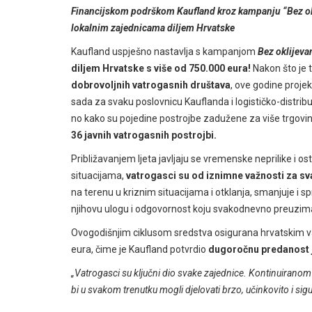
Financijskom podrškom Kaufland kroz kampanju “Bez ok
lokalnim zajednicama diljem Hrvatske
Kaufland uspješno nastavlja s kampanjom
Bez oklijeva
diljem Hrvatske s više od 750.000 eura!
Nakon što je 
dobrovoljnih vatrogasnih društava
, ove godine projek
sada za
svaku poslovnicu Kauflanda i logističko-distrib
no kako su pojedine postrojbe zadužene za više trgovin
36 javnih vatrogasnih postrojbi.
Približavanjem ljeta javljaju se vremenske neprilike i o
situacijama,
vatrogasci su od iznimne važnosti za s
na terenu u kriznim situacijama i otklanja, smanjuje i s
njihovu ulogu i odgovornost koju svakodnevno preuzimaju
Ovogodišnjim ciklusom sredstva osigurana hrvatskim 
eura, čime je Kaufland potvrdio
dugoročnu predanost ja
„Vatrogasci su ključni dio svake zajednice. Kontinuiranom
bi u svakom trenutku mogli djelovati brzo, učinkovito i sig