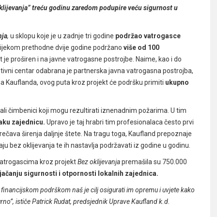
lijevanja” treću godinu zaredom podupire veću sigurnost u
nja
,
u sklopu koje je u zadnje tri godine
podržao vatrogasce
tijekom prethodne dvije godine podržano
više od 100
t je proširen i na javne vatrogasne postrojbe. Naime, kao i do
utivni centar odabrana je partnerska javna vatrogasna postrojba,
a Kauflanda, ovog puta kroz projekt će podršku primiti
ukupno
stali čimbenici koji mogu rezultirati iznenadnim požarima. U tim
vaku zajednicu.
Upravo je taj hrabri tim profesionalaca često prvi
prečava širenja daljnje štete. Na tragu toga, Kaufland prepoznaje
 bez oklijevanja te ih nastavlja podržavati iz godine u godinu.
vatrogascima kroz projekt
Bez oklijevanja
premašila su 750.000
čanju sigurnosti i otpornosti lokalnih zajednica.
 financijskom podrškom naš je cilj osigurati im opremu i uvjete kako
urno”, ističe Patrick Rudat, predsjednik Uprave Kaufland k.d.