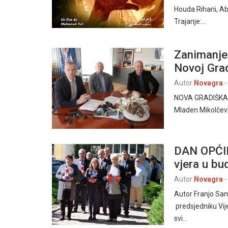
Houda Rihani, A
Trajanje:…
Zanimanje 
Novoj Grad
Autor
Novagra
-
NOVA GRADIŠKA – 
Mladen Mikolčevi
DAN OPĆI
vjera u bu
Autor
Novagra
-
Autor Franjo Sam
predsjedniku Vije
svi…