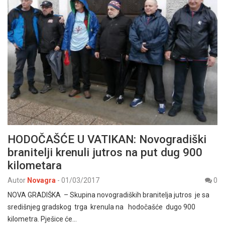
HODOČAŠĆE U VATIKAN: Novogradiški
branitelji krenuli jutros na put dug 900
kilometara
Autor
Novagra
-
01/03/2017
0
NOVA GRADIŠKA – Skupina novogradiških branitelja jutros je sa
središnjeg gradskog trga krenula na hodočašće dugo 900
kilometra. Pješice će…