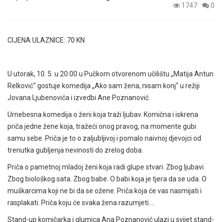
1747
0
CIJENA ULAZNICE: 70 KN
U utorak, 10. 5. u 20:00 u Pučkom otvorenom učilištu „Matija Antun
Relković“ gostuje komedija „Ako sam žena, nisam konj“ u režiji
Jovana Ljubenovića i izvedbi Ane Poznanović.
Urnebesna komedija o ženi koja traži ljubav.
Komična i iskrena
priča jedne žene koja, tražeći onog pravog, na momente gubi
samu sebe. Priča je to o zaljubljivoj i pomalo naivnoj djevojci od
trenutka gubljenja nevinosti do zrelog doba.
Priča o pametnoj mladoj ženi koja radi glupe stvari. Zbog ljubavi.
Zbog biološkog sata. Zbog babe. O babi koja je tjera da se uda. O
muškarcima koji ne bi da se ožene. Priča koja će vas nasmijati i
rasplakati. Priča koju će svaka žena razumjeti….
Stand-up komičarka i glumica Ana Poznanović ulazi u svijet stand-