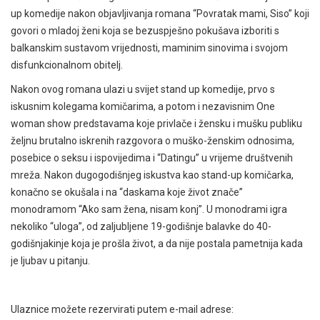
up komedije nakon objavljivanja romana “Povratak mami, Siso” koji
govori o mladoj ženi koja se bezuspješno pokušava izboriti s
balkanskim sustavom vrijednosti, maminim sinovima i svojom
disfunkcionalnom obitelj.
Nakon ovog romana ulazi u svijet stand up komedije, prvo s
iskusnim kolegama komičarima, a potom i nezavisnim One
woman show predstavama koje privlače i žensku i mušku publiku
željnu brutalno iskrenih razgovora o muško-ženskim odnosima,
posebice o seksu i ispovijedima i “Datingu” u vrijeme društvenih
mreža. Nakon dugogodišnjeg iskustva kao stand-up komičarka,
konačno se okušala i na “daskama koje život znače”
monodramom “Ako sam žena, nisam konj”. U monodrami igra
nekoliko “uloga”, od zaljubljene 19-godišnje balavke do 40-
godišnjakinje koja je prošla život, a da nije postala pametnija kada
je ljubav u pitanju.
Ulaznice možete rezervirati putem e-mail adrese: