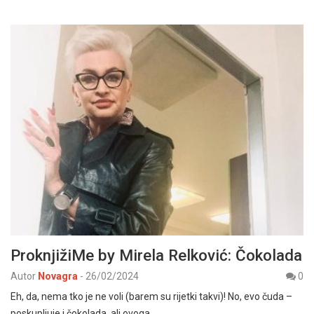
ProknjižiMe by Mirela Relković: Čokolada
Autor
Novagra
-
26/02/2024
0
Eh, da, nema tko je ne voli (barem su rijetki takvi)! No, evo čuda –
poskupljuje i čokolada, ali ovoga…