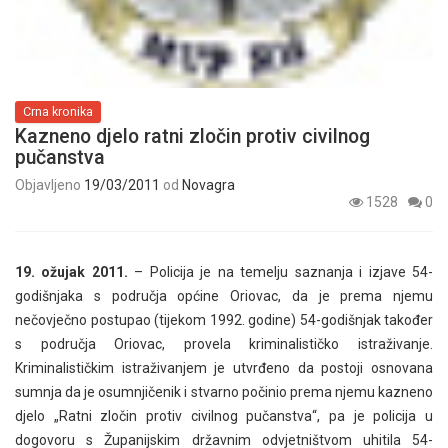
Crna kronika
Kazneno djelo ratni zločin protiv civilnog
pučanstva
Objavljeno
19/03/2011
od
Novagra
1528
0
19. ožujak 2011.
– Policija je na temelju saznanja i izjave 54-
godišnjaka s područja općine Oriovac, da je prema njemu
nečovječno postupao (tijekom 1992. godine) 54-godišnjak također
s područja Oriovac, provela kriminalističko istraživanje.
Kriminalističkim istraživanjem je utvrđeno da postoji osnovana
sumnja da je osumnjičenik i stvarno počinio prema njemu kazneno
djelo „Ratni zločin protiv civilnog pučanstva“, pa je policija u
dogovoru s Županijskim državnim odvjetništvom uhitila 54-