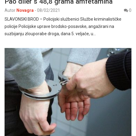
Pao diler s 48,8 grama amfetamina
Autor
Novagra
-
08/02/2021
0
SLAVONSKI BROD – Policijski službenici Službe kriminalističke
policije Policijske uprave brodsko-posavske, angažirani na
suzbijanju zlouporabe droga, dana 5. veljače, u…