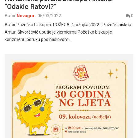
“Odakle Ratovi?”
Autor
Novagra
-
05/03/2022
0
Autor Požeška biskupija POŽEGA, 4. ožujka 2022. -Požeški biskup
Antun Škvorčević uputio je vjernicima Požeške biskupije
korizmenu poruku pod naslovom…