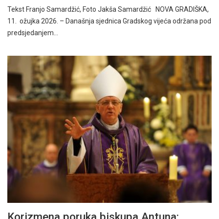
Tekst Franjo Samardžić, Foto Jakša Samardžić NOVA GRADIŠKA,
11. ožujka 2026. – Današnja sjednica Gradskog vijeća održana pod
predsjedanjem…
Korizmena poruka biskupa Antuna: