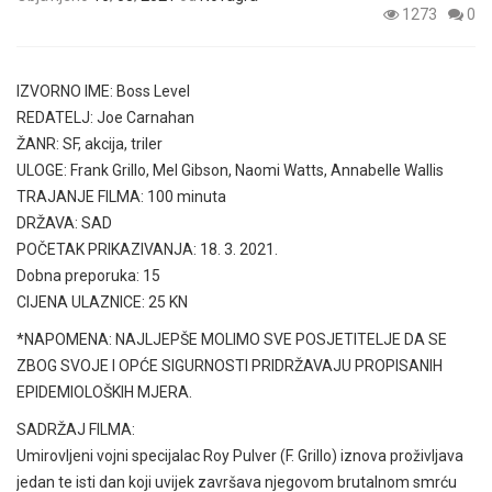
1273
0
IZVORNO IME: Boss Level
REDATELJ: Joe Carnahan
ŽANR: SF, akcija, triler
ULOGE: Frank Grillo, Mel Gibson, Naomi Watts, Annabelle Wallis
TRAJANJE FILMA: 100 minuta
DRŽAVA: SAD
POČETAK PRIKAZIVANJA: 18. 3. 2021.
Dobna preporuka: 15
CIJENA ULAZNICE: 25 KN
*NAPOMENA: NAJLJEPŠE MOLIMO SVE POSJETITELJE DA SE
ZBOG SVOJE I OPĆE SIGURNOSTI PRIDRŽAVAJU PROPISANIH
EPIDEMIOLOŠKIH MJERA.
SADRŽAJ FILMA:
Umirovljeni vojni specijalac Roy Pulver (F. Grillo) iznova proživljava
jedan te isti dan koji uvijek završava njegovom brutalnom smrću