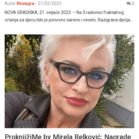
Autor
Novagra
-
21/02/2023
0
NOVA GRADIŠKA, 21. veljače 2023. – Na 3.radionici fraktalnog
crtanja za djecu bilo je ponovno šareno i veselo. Razigrana dječja…
ProknjižiMe by Mirela Relković: Nagrade