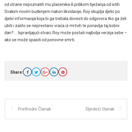
od strane nepoznatih mu plaćenika ili prilikom bježanja od istih.
Svakim novim buđenjem nakon likvidacije, Roy skuplja djelić po
djelić informacija koja bi ga trebala dovesti do odgovora tko ga želi
ubiti i zašto se neprestano vraća iz mrtvih te ponavlja taj kobni
dan? … Ispravljajući stvari, Roy može postati najbolja verzija sebe –
ako se može spasiti od ponovne smrti.
Share:
Prethodni Članak
Sljedeći članak