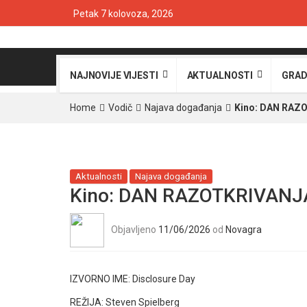
Petak 7 kolovoza, 2026
NAJNOVIJE VIJESTI
AKTUALNOSTI
GRAD
Home
Vodič
Najava događanja
Kino: DAN RAZO
Aktualnosti
Najava događanja
Kino: DAN RAZOTKRIVANJA 
Objavljeno
11/06/2026
od
Novagra
IZVORNO IME:
Disclosure Day
REŽIJA:
Steven Spielberg