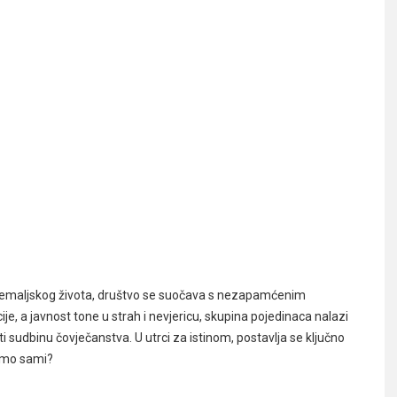
nzemaljskog života, društvo se suočava s nezapamćenim
e, a javnost tone u strah i nevjericu, skupina pojedinaca nalazi
i sudbinu čovječanstva. U utrci za istinom, postavlja se ključno
nismo sami?