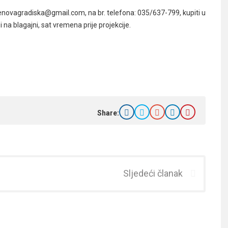
novagradiska@gmail.com, na br. telefona: 035/637-799, kupiti u
na blagajni, sat vremena prije projekcije.
Share:
Sljedeći članak