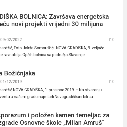
IŠKA BOLNICA: Završava energetska
eću novi projekti vrijedni 30 milijuna
09/02/2022
0
mardžić, Foto Jakša Samardžić NOVA GRADIŠKA, 9. veljače
e ravnatelja Općih bolnica sa područja Slavonije …
a Božićnjaka
01/12/2019
0
mardžić NOVA GRADIŠKA, 1. prosinac 2019. – Na otvaranju
enta u našem gradu najmlađi Novogradiščani bili su…
sporazum i položen kamen temeljac za
 zgrade Osnovne škole „Milan Amruš“