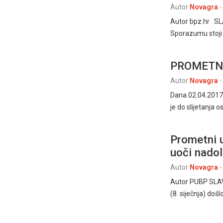
Autor
Novagra
-
Autor bpz.hr SL
Sporazumu stoji
PROMETNA
Autor
Novagra
-
Dana 02.04.2017.g
je do slijetanja
Prometni u
uoči nado
Autor
Novagra
-
Autor PUBP SLAVO
(8. siječnja) doš