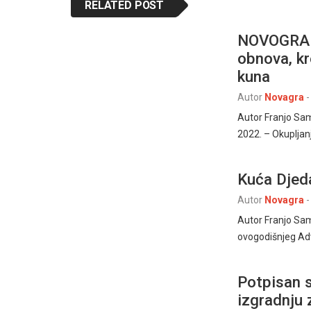
RELATED POST
NOVOGRAD
obnova, kr
kuna
Autor
Novagra
-
Autor Franjo Sa
2022. – Okupljanj
Kuća Djed
Autor
Novagra
-
Autor Franjo Sa
ovogodišnjeg Adv
Potpisan 
izgradnju