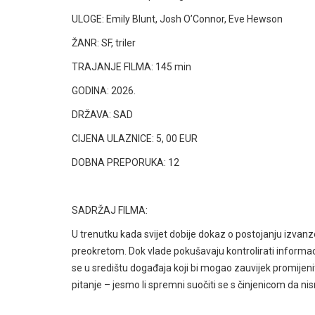
ULOGE:
Emily Blunt, Josh O’Connor, Eve Hewson
ŽANR: SF, triler
TRAJANJE FILMA: 145 min
GODINA: 2026.
DRŽAVA: SAD
CIJENA ULAZNICE: 5, 00 EUR
DOBNA PREPORUKA: 12
SADRŽAJ FILMA:
U trenutku kada svijet dobije dokaz o postojanju izva
preokretom. Dok vlade pokušavaju kontrolirati informacij
se u središtu događaja koji bi mogao zauvijek promijenit
pitanje – jesmo li spremni suočiti se s činjenicom da 