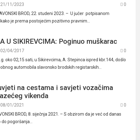
21/11/2023
0
AVONSKI BROD, 22. studeni 2023. – U jučer potpisanom
 kako je prema postojećim pozitivno pravnim…
 U SIKIREVCIMA: Poginuo muškarac
02/04/2017
0
. oko 02,15 sati, u Sikirevcima, A. Stepinca ispred kbr.144, došlo
 osobnog automobila slavonsko brodskih registarskih…
vjeti na cestama i savjeti vozačima
lazećeg vikenda
08/01/2021
0
NSKI BROD, 8. siječnja 2021. – S obzirom da je već od danas
lo do pogoršanja…