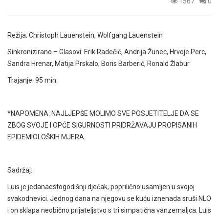
1567
0
Režija: Christoph Lauenstein, Wolfgang Lauenstein
Sinkronizirano – Glasovi: Erik Radečić, Andrija Žunec, Hrvoje Perc,
Sandra Hrenar, Matija Prskalo, Boris Barberić, Ronald Žlabur
Trajanje: 95 min.
*NAPOMENA: NAJLJEPŠE MOLIMO SVE POSJETITELJE DA SE
ZBOG SVOJE I OPĆE SIGURNOSTI PRIDRŽAVAJU PROPISANIH
EPIDEMIOLOŠKIH MJERA.
Sadržaj:
Luis je jedanaestogodišnji dječak, poprilično usamljen u svojoj
svakodnevici. Jednog dana na njegovu se kuću iznenada sruši NLO
i on sklapa neobično prijateljstvo s tri simpatična vanzemaljca. Luis