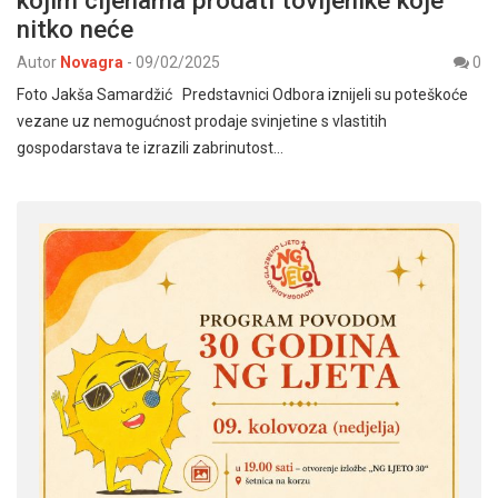
kojim cijenama prodati tovljenike koje
nitko neće
Autor
Novagra
-
09/02/2025
0
Foto Jakša Samardžić Predstavnici Odbora iznijeli su poteškoće
vezane uz nemogućnost prodaje svinjetine s vlastitih
gospodarstava te izrazili zabrinutost…