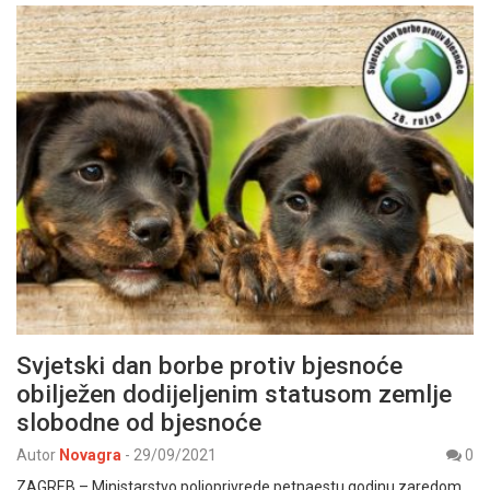
Svjetski dan borbe protiv bjesnoće
obilježen dodijeljenim statusom zemlje
slobodne od bjesnoće
Autor
Novagra
-
29/09/2021
0
ZAGREB – Ministarstvo poljoprivrede petnaestu godinu zaredom