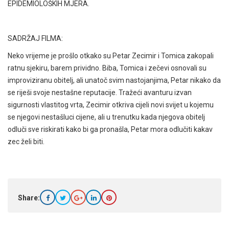
EPIDEMIOLOŠKIH MJERA.
SADRŽAJ FILMA:
Neko vrijeme je prošlo otkako su Petar Zecimir i Tomica zakopali
ratnu sjekiru, barem prividno. Biba, Tomica i zečevi osnovali su
improviziranu obitelj, ali unatoč svim nastojanjima, Petar nikako da
se riješi svoje nestašne reputacije. Tražeći avanturu izvan
sigurnosti vlastitog vrta, Zecimir otkriva cijeli novi svijet u kojemu
se njegovi nestašluci cijene, ali u trenutku kada njegova obitelj
odluči sve riskirati kako bi ga pronašla, Petar mora odlučiti kakav
zec želi biti.
Share: