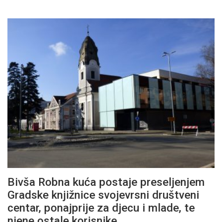
Bivša Robna kuća postaje preseljenjem
Gradske knjižnice svojevrsni društveni
centar, ponajprije za djecu i mlade, te
njene ostale korisnike