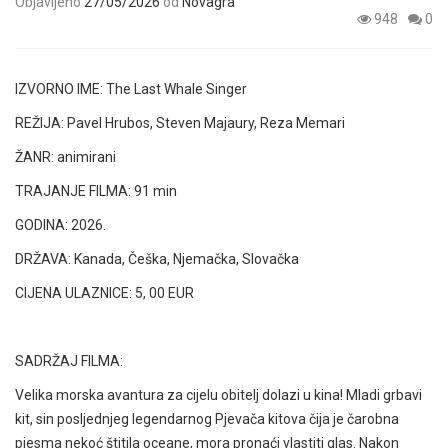
Objavljeno
27/05/2026
od
Novagra
948
0
IZVORNO IME:
The Last Whale Singer
REŽIJA:
Pavel Hrubos, Steven Majaury, Reza Memari
ŽANR: animirani
TRAJANJE FILMA: 91 min
GODINA: 2026.
DRŽAVA: Kanada, Češka, Njemačka, Slovačka
CIJENA ULAZNICE: 5, 00 EUR
SADRŽAJ FILMA:
Velika morska avantura za cijelu obitelj dolazi u kina! Mladi grbavi
kit, sin posljednjeg legendarnog Pjevača kitova čija je čarobna
pjesma nekoć štitila oceane, mora pronaći vlastiti glas. Nakon