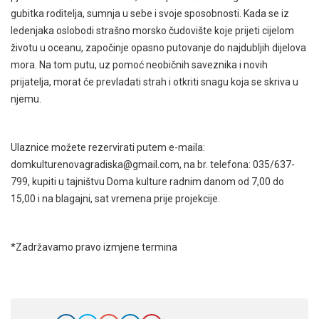
gubitka roditelja, sumnja u sebe i svoje sposobnosti. Kada se iz
ledenjaka oslobodi strašno morsko čudovište koje prijeti cijelom
životu u oceanu, započinje opasno putovanje do najdubljih dijelova
mora. Na tom putu, uz pomoć neobičnih saveznika i novih
prijatelja, morat će prevladati strah i otkriti snagu koja se skriva u
njemu.
Ulaznice možete rezervirati putem e-maila:
domkulturenovagradiska@gmail.com, na br. telefona: 035/637-
799, kupiti u tajništvu Doma kulture radnim danom od 7,00 do
15,00 i na blagajni, sat vremena prije projekcije.
*Zadržavamo pravo izmjene termina