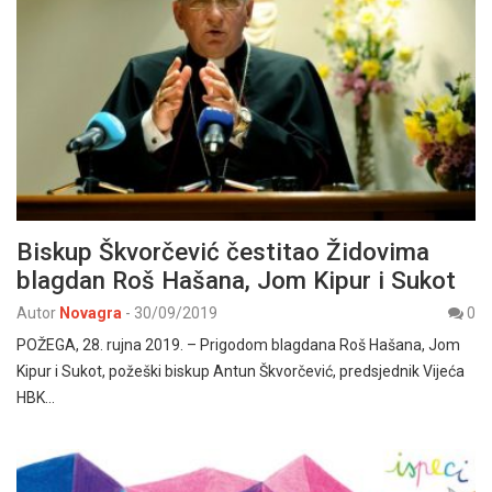
Biskup Škvorčević čestitao Židovima
blagdan Roš Hašana, Jom Kipur i Sukot
Autor
Novagra
-
30/09/2019
0
POŽEGA, 28. rujna 2019. – Prigodom blagdana Roš Hašana, Jom
Kipur i Sukot, požeški biskup Antun Škvorčević, predsjednik Vijeća
HBK…