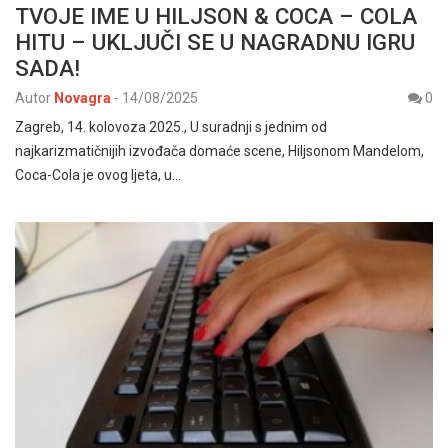
TVOJE IME U HILJSON & COCA – COLA
HITU – UKLJUČI SE U NAGRADNU IGRU
SADA!
Autor
Novagra
-
14/08/2025
0
Zagreb, 14. kolovoza 2025., U suradnji s jednim od
najkarizmatičnijih izvođača domaće scene, Hiljsonom Mandelom,
Coca-Cola je ovog ljeta, u…