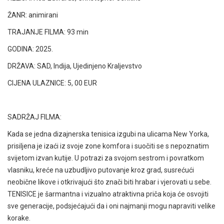
ŽANR: animirani
TRAJANJE FILMA: 93 min
GODINA: 2025.
DRŽAVA: SAD, Indija, Ujedinjeno Kraljevstvo
CIJENA ULAZNICE: 5, 00 EUR
SADRŽAJ FILMA:
Kada se jedna dizajnerska tenisica izgubi na ulicama New Yorka,
prisiljena je izaći iz svoje zone komfora i suočiti se s nepoznatim
svijetom izvan kutije. U potrazi za svojom sestrom i povratkom
vlasniku, kreće na uzbudljivo putovanje kroz grad, susrećući
neobične likove i otkrivajući što znači biti hrabar i vjerovati u sebe.
TENISICE je šarmantna i vizualno atraktivna priča koja će osvojiti
sve generacije, podsjećajući da i oni najmanji mogu napraviti velike
korake.