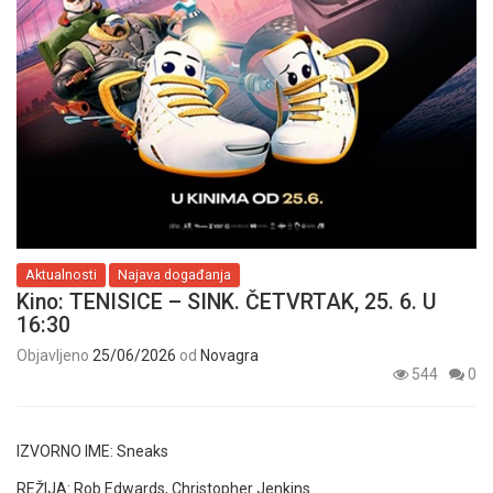
Aktualnosti
Najava događanja
Kino: TENISICE – SINK. ČETVRTAK, 25. 6. U
16:30
Objavljeno
25/06/2026
od
Novagra
544
0
IZVORNO IME:
Sneaks
REŽIJA:
Rob Edwards, Christopher Jenkins