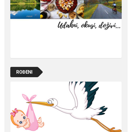
ROĐENI