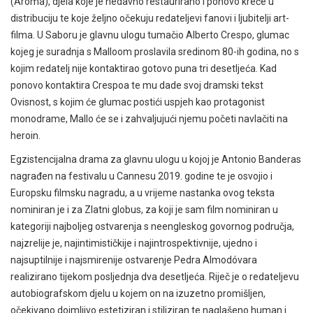
(Aroma), djela koje je nedavno restaurirano i ponovo kreće u
distribuciju te koje željno očekuju redateljevi fanovi i ljubitelji art-
filma. U Saboru je glavnu ulogu tumačio Alberto Crespo, glumac
kojeg je suradnja s Malloom proslavila sredinom 80-ih godina, no s
kojim redatelj nije kontaktirao gotovo puna tri desetljeća. Kad
ponovo kontaktira Crespoa te mu dade svoj dramski tekst
Ovisnost, s kojim će glumac postići uspjeh kao protagonist
monodrame, Mallo će se i zahvaljujući njemu početi navlačiti na
heroin.
Egzistencijalna drama za glavnu ulogu u kojoj je Antonio Banderas
nagrađen na festivalu u Cannesu 2019. godine te je osvojio i
Europsku filmsku nagradu, a u vrijeme nastanka ovog teksta
nominiran je i za Zlatni globus, za koji je sam film nominiran u
kategoriji najboljeg ostvarenja s neengleskog govornog područja,
najzrelije je, najintimističkije i najintrospektivnije, ujedno i
najsuptilnije i najsmirenije ostvarenje Pedra Almodóvara
realizirano tijekom posljednja dva desetljeća. Riječ je o redateljevu
autobiografskom djelu u kojem on na izuzetno promišljen,
očekivano dojmljivo estetiziran i stiliziran te naglašeno human i