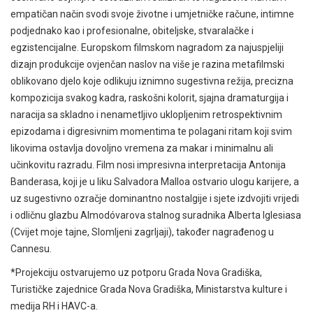
empatičan način svodi svoje životne i umjetničke račune, intimne
podjednako kao i profesionalne, obiteljske, stvaralačke i
egzistencijalne. Europskom filmskom nagradom za najuspjeliji
dizajn produkcije ovjenčan naslov na više je razina metafilmski
oblikovano djelo koje odlikuju iznimno sugestivna režija, precizna
kompozicija svakog kadra, raskošni kolorit, sjajna dramaturgija i
naracija sa skladno i nenametljivo uklopljenim retrospektivnim
epizodama i digresivnim momentima te polagani ritam koji svim
likovima ostavlja dovoljno vremena za makar i minimalnu ali
učinkovitu razradu. Film nosi impresivna interpretacija Antonija
Banderasa, koji je u liku Salvadora Malloa ostvario ulogu karijere, a
uz sugestivno ozračje dominantno nostalgije i sjete izdvojiti vrijedi
i odličnu glazbu Almodóvarova stalnog suradnika Alberta Iglesiasa
(Cvijet moje tajne, Slomljeni zagrljaji), također nagrađenog u
Cannesu.
*Projekciju ostvarujemo uz potporu Grada Nova Gradiška,
Turističke zajednice Grada Nova Gradiška, Ministarstva kulture i
medija RH i HAVC-a.