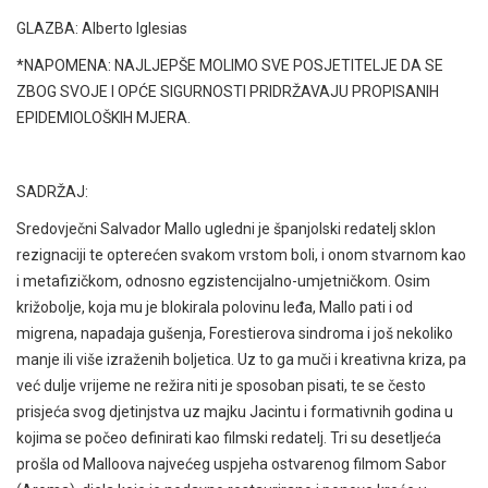
GLAZBA: Alberto Iglesias
*NAPOMENA: NAJLJEPŠE MOLIMO SVE POSJETITELJE DA SE
ZBOG SVOJE I OPĆE SIGURNOSTI PRIDRŽAVAJU PROPISANIH
EPIDEMIOLOŠKIH MJERA.
SADRŽAJ:
Sredovječni Salvador Mallo ugledni je španjolski redatelj sklon
rezignaciji te opterećen svakom vrstom boli, i onom stvarnom kao
i metafizičkom, odnosno egzistencijalno-umjetničkom. Osim
križobolje, koja mu je blokirala polovinu leđa, Mallo pati i od
migrena, napadaja gušenja, Forestierova sindroma i još nekoliko
manje ili više izraženih boljetica. Uz to ga muči i kreativna kriza, pa
već dulje vrijeme ne režira niti je sposoban pisati, te se često
prisjeća svog djetinjstva uz majku Jacintu i formativnih godina u
kojima se počeo definirati kao filmski redatelj. Tri su desetljeća
prošla od Malloova najvećeg uspjeha ostvarenog filmom Sabor