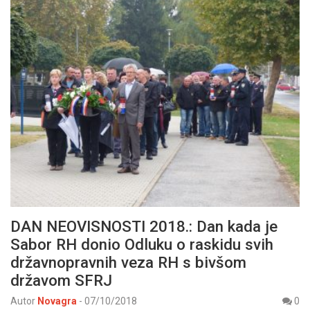
DAN NEOVISNOSTI 2018.: Dan kada je
Sabor RH donio Odluku o raskidu svih
državnopravnih veza RH s bivšom
državom SFRJ
Autor
Novagra
-
07/10/2018
0