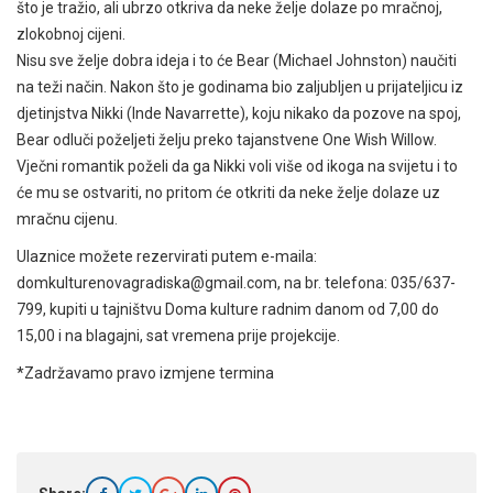
što je tražio, ali ubrzo otkriva da neke želje dolaze po mračnoj,
zlokobnoj cijeni.
Nisu sve želje dobra ideja i to će Bear (Michael Johnston) naučiti
na teži način. Nakon što je godinama bio zaljubljen u prijateljicu iz
djetinjstva Nikki (Inde Navarrette), koju nikako da pozove na spoj,
Bear odluči poželjeti želju preko tajanstvene One Wish Willow.
Vječni romantik poželi da ga Nikki voli više od ikoga na svijetu i to
će mu se ostvariti, no pritom će otkriti da neke želje dolaze uz
mračnu cijenu.
Ulaznice možete rezervirati putem e-maila:
domkulturenovagradiska@gmail.com, na br. telefona: 035/637-
799, kupiti u tajništvu Doma kulture radnim danom od 7,00 do
15,00 i na blagajni, sat vremena prije projekcije.
*Zadržavamo pravo izmjene termina