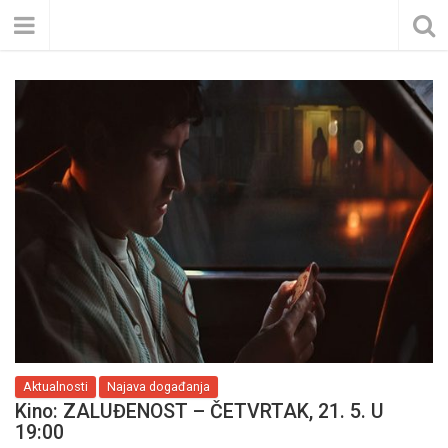
Aktualnosti
Najava događanja
Kino: ZALUĐENOST – ČETVRTAK, 21. 5. U
19:00