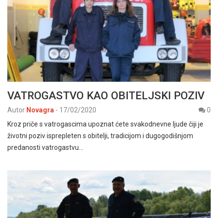
VATROGASTVO KAO OBITELJSKI POZIV
Autor
Novagra
-
17/02/2020
0
Kroz priče s vatrogascima upoznat ćete svakodnevne ljude čiji je
životni poziv isprepleten s obitelji, tradicijom i dugogodišnjom
predanosti vatrogastvu…