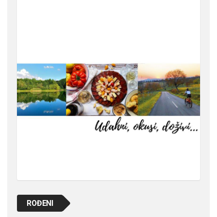
ROĐENI