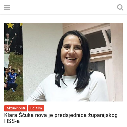
Aktualnosti
Politika
Klara Šćuka nova je predsjednica županijskog
HSS-a