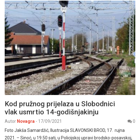
Kod pružnog prijelaza u Slobodnici
vlak usmrtio 14-godišnjakinju
Autor
Novagra
-
17/09/2021
0
Foto Jakša Samardžić, Ilustracija SLAVONSKI BROD, 17. rujna
2021. – Sinoć, u 19.50 sati, u Policijskoj upravi brodsko-posavskoj,