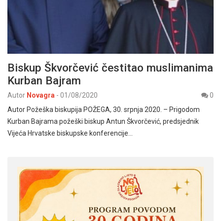
Biskup Škvorčević čestitao muslimanima
Kurban Bajram
Autor
Novagra
-
01/08/2020
0
Autor Požeška biskupija POŽEGA, 30. srpnja 2020. – Prigodom
Kurban Bajrama požeški biskup Antun Škvorčević, predsjednik
Vijeća Hrvatske biskupske konferencije…