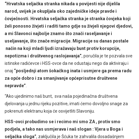
“Hrvatska seljačka stranka nikada u povijesti nije dijelila
narod, uvijek je okupljala oko zajedničke ideje pravde i
čovječnosti. Hrvatska seljačka stranka je stranka čovjeka koji
želi ponosno živjeti i raditi tamo gdje su živjeli njegovi djedovi,
a mi Slavonci najbolje znamo što znači raseljavanje i
useljavanje, što znače migracije. Migracije su danas postale
način na koji mladi ljudi izražavaju bunt protiv korupcije,
nepotizma i društvenog raslojavanja”
, poručila je te pozvala sve
istinske radićevce i HSS-ovce da ne odustaju nego da aktiviraju i
onaj
“posljednji atom šokačkog inata i usmjere ga prema radu
za opće dobro i za smanjivanje općeprisutne društvene
nepravde”
.
“Ako ujedinimo naš bunt, sva naša pojedinačna društvena
djelovanja u jednu rijeku pozitive, imati ćemo dovoljno snage za
pokrenuti elektranu koja će osvijetliti Slavoniju.
HSS-ovci probudimo se i recimo mi smo ZA , protiv smo
podjela, a tako nas usmjerava i naš slogan : Vjera u Boga i
seljačka sloga”
, zaključila je Šćuka te zahvalila dosadašnjem