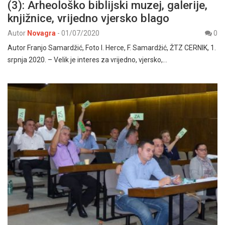
(3): Arheološko biblijski muzej, galerije,
knjižnice, vrijedno vjersko blago
Autor
Novagra
-
01/07/2020
0
Autor Franjo Samardžić, Foto I. Herce, F. Samardžić, ŽTZ CERNIK, 1.
srpnja 2020. – Velik je interes za vrijedno, vjersko,…