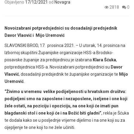
Objavljeno
17/12/2021
od
Novagra
2818
0
Novoizabrani potpredsjednici su dosadašnji predsjednik
Davor Vlaović
i
Mijo Uremović
SLAVONSKI BROD, 17. prosinca 2021. – U utorak, 14. prosinca na
Izbornoj skupštini Županijske organizacije HSS-a Brodsko-
posavske županije za predsjednicu je izabrana
Klara Šćuka
,
potpredsjednica HSS-a. Novoizabrani potpredsjednici su
Davor
Vlaović
, dosadašnji predsjednik te županijske organizacije te
Mijo
Uremović
.
“Živimo u vremenu velike podijeljenosti u hrvatskom društvu:
podijeljeni smo na zaposlene i nezaposlene, iseljene i one koji
žele ostati, na poziciju i opoziciju, na one koji će imati pun
blagdanski stol i one koji će i na Božić biti gladni”
, rekla je Šćuka
te dodala kako se u posljednje vrijeme dijelimo i na one koji su za
cijepljenje te one koji to ne žele učiniti.