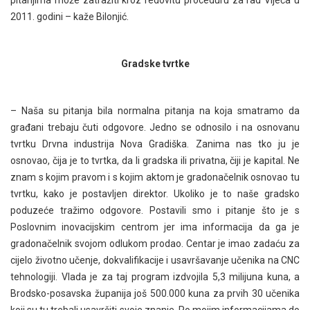
2011. godini – kaže Bilonjić.
Gradske tvrtke
– Naša su pitanja bila normalna pitanja na koja smatramo da
građani trebaju čuti odgovore. Jedno se odnosilo i na osnovanu
tvrtku Drvna industrija Nova Gradiška. Zanima nas tko ju je
osnovao, čija je to tvrtka, da li gradska ili privatna, čiji je kapital. Ne
znam s kojim pravom i s kojim aktom je gradonačelnik osnovao tu
tvrtku, kako je postavljen direktor. Ukoliko je to naše gradsko
poduzeće tražimo odgovore. Postavili smo i pitanje što je s
Poslovnim inovacijskim centrom jer ima informacija da ga je
gradonačelnik svojom odlukom prodao. Centar je imao zadaću za
cijelo životno učenje, dokvalifikacije i usavršavanje učenika na CNC
tehnologiji. Vlada je za taj program izdvojila 5,3 milijuna kuna, a
Brodsko-posavska županija još 500.000 kuna za prvih 30 učenika
koji su tu trebali usavršiti svoje znanje. Po mojim informacijama do