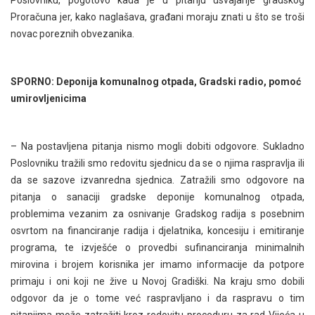
Proračuna jer, kako naglašava, građani moraju znati u što se troši
novac poreznih obvezanika.
SPORNO: Deponija komunalnog otpada, Gradski radio, pomoć
umirovljenicima
– Na postavljena pitanja nismo mogli dobiti odgovore. Sukladno
Poslovniku tražili smo redovitu sjednicu da se o njima raspravlja ili
da se sazove izvanredna sjednica. Zatražili smo odgovore na
pitanja o sanaciji gradske deponije komunalnog otpada,
problemima vezanim za osnivanje Gradskog radija s posebnim
osvrtom na financiranje radija i djelatnika, koncesiju i emitiranje
programa, te izvješće o provedbi sufinanciranja minimalnih
mirovina i brojem korisnika jer imamo informacije da potpore
primaju i oni koji ne žive u Novoj Gradiški. Na kraju smo dobili
odgovor da je o tome već raspravljano i da raspravu o tim
pitanjima može zatražiti kroz redovitu proceduru za rad Vijeća u