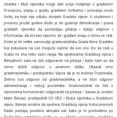
stranka i Klub vijećnika mogli dati svoje mišljenje o gradskom
Proračunu, stanju u gradu, gradskim tvrtkama i osnivanju novih
tvrtki, za koje nije odluku donijelo Gradsko vijeće. U studenom i
prosincu prošle godine došlo je do gušenje demokracije i prava
gradskih vijećnika da postavljaju pitanja i dobiju odgovor i
informacije, da oni kao vijećnici, ali i građani znaju o čemu se radi.
Došlo je do velike samovolje gradonačelnika Grada Nove Gradiške
koji pokušava na sve moguće načine da sve ono što se radi u
Gradu ne zna nitko osim njega. Na sjednicama Gradskog vijeća i
Aktualnom satu ne želi odgovarati na pitanja i kaže nam se da
ćemo dobiti odgovor u pisanom obliku. Ukazali smo
gradonačelniku i predsjedniku Vijeća da je to kršenje Poslovnika.
Želimo čuti odgovor od gradonačelnika, a ne šturi odgovor
administracije i nekog pročelnika. Gradonačelnik ne želi s
vijećnicima komunicirati i odgovarati na pitanja – kazao je uvodno
Mato Bilonjić, predsjednik GO HDZ i Kluba vijećnika u Gradskom
vijeću. Bilonjić smatra da sjednice Gradskog vijeća treba prenositi
Radio postaja, posebno aktualni sat, kako je to predviđeno po
Poslovniku, pogotovo kada je u pitanju usvajanje gradskog