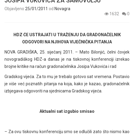
JOSIPA VUKOVIĆA ZA SAMOVOLJU
Objavljeno
25/01/2011
od
Novagra
1632
0
HDZ ĆE USTRAJATI U TRAŽENJU DA GRADONAČELNIK
ODGOVORI NA NJIHOVA VIJEČNIČKA PITANJA
NOVA GRADIŠKA, 25. siječanj 2011. – Mato Bilonjić, čelni čovjek
novogradiškog HDZ-a danas je na tiskovnoj konferenciji izrekao
brojne kritike na račun gradonačelnika Josipa Vukovića i rad
Gradskog vijeća. Za to mu je trebalo gotovo sat vremena. Postavio
je više već poznatih pitanja na koja, kako je kazao, gradonačelnik
izbjegava odgovoriti na sjednicama Gradskog vijeća.
Aktualni sat izgubio smisao
– Za ovu tiskovnu konferenciju smo se odlučili zato što nismo kao