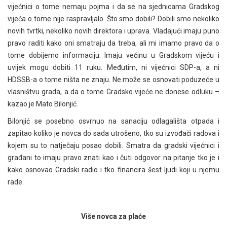
vijećnici o tome nemaju pojma i da se na sjednicama Gradskog
vijeća o tome nije raspravljalo. Što smo dobili? Dobili smo nekoliko
novih tvrtki, nekoliko novih direktora i uprava. Vladajući imaju puno
pravo raditi kako oni smatraju da treba, ali mi imamo pravo da o
tome dobijemo informaciju. Imaju većinu u Gradskom vijeću i
uvijek mogu dobiti 11 ruku. Međutim, ni vijećnici SDP-a, a ni
HDSSB-a o tome ništa ne znaju. Ne može se osnovati poduzeće u
vlasništvu grada, a da o tome Gradsko vijeće ne donese odluku –
kazao je Mato Bilonjić.
Bilonjić se posebno osvrnuo na sanaciju odlagališta otpada i
zapitao koliko je novca do sada utrošeno, tko su izvođači radova i
kojem su to natječaju posao dobili. Smatra da gradski vijećnici i
građani to imaju pravo znati kao i čuti odgovor na pitanje tko je i
kako osnovao Gradski radio i tko financira šest ljudi koji u njemu
rade.
Više novca za plaće