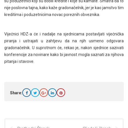
su poduzetnici koji su dobili kredite i koje su kamate. Smatra da to
nije poslovna tajna, kako kaže gradonačelnik, jer je kao jamstvo tim
kreditima i poduzetnicima novac poreznih obveznika.
Vijećnici HDZ-a će i nadalje na sjednicama postavljati vijećnička
piranja i ustrajati u zahtjevu da na njih usmeno odgovara
gradonačelnik. U suprotnom će, rekao je, nakon sjednice sazivati
konferencije za novinare kako bi javnost mogla saznati za njihova
pitanja i stavove.
Share: