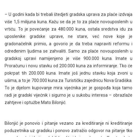
– U godini kada bi trebali štedjeti gradska uprava za plaće izdvaja
više 1,5 milijuna kuna. Kažu se da je to za plaće novouposlenih u
vrtiću. To je povećanje za 480.000 kuna, ostala sredstva idu za
uposlenike gradske uprave, ne stare, već nove koje je
gradonačelnik primio, a govorio je da treba napraviti reformu i
određenim ljudima se zahvaliti. Samo za plaće novouposlenih u
gradskoj upravi namijenjeno je više 900.000 kuna. Imate u
Proračunu i novu stavku od 200.000 kuna za informiranje. Tko će
pokrpat tih 200.000 kuna. Imate još jednu stavku koja zvoni u
ušima, a to je 700.000 kuna za Turističku zajednicu Nova Gradiška.
To je dijelom kupovanje mira vijećnika jer je gospođa koja tamo
radi je gradski vijećnik i sigurno je u sukobu interesa – obrazlaže
zahtjeve i optužbe Mato Bilonjić.
Bilonjić je ponovio i pitanje vezano za kreditiranje ni kreditiranje
poduzetnika uz gradsku i ponovo zatražio odgovor na pitanje tko