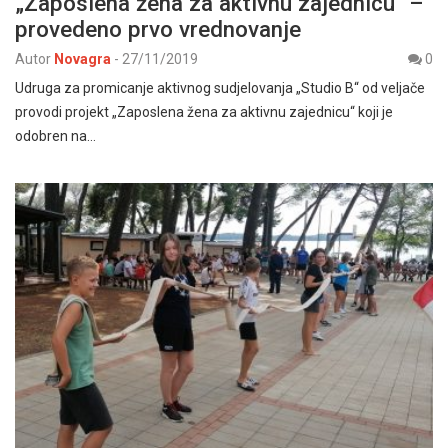
„Zaposlena žena za aktivnu zajednicu“ –
provedeno prvo vrednovanje
Autor
Novagra
-
27/11/2019
0
Udruga za promicanje aktivnog sudjelovanja „Studio B“ od veljače
provodi projekt „Zaposlena žena za aktivnu zajednicu“ koji je
odobren na…