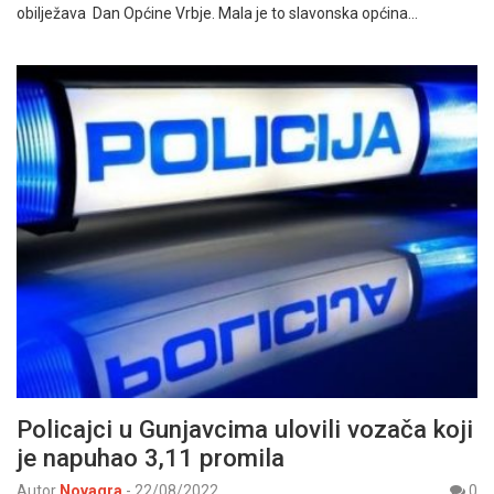
obilježava Dan Općine Vrbje. Mala je to slavonska općina…
Policajci u Gunjavcima ulovili vozača koji
je napuhao 3,11 promila
Autor
Novagra
-
22/08/2022
0