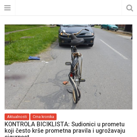
Aktualnosti
Crna kronika
KONTROLA BICIKLISTA: Sudionici u prometu
koji često krše prometna pravila i ugrožavaju