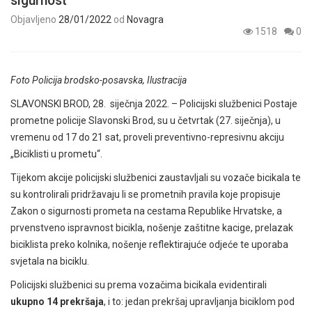
sigurnost
Objavljeno
28/01/2022
od
Novagra
1518
0
Foto Policija brodsko-posavska, Ilustracija
SLAVONSKI BROD, 28. siječnja 2022. – Policijski službenici Postaje
prometne policije Slavonski Brod, su u četvrtak (27. siječnja), u
vremenu od 17 do 21 sat, proveli preventivno-represivnu akciju
„Biciklisti u prometu“.
Tijekom akcije policijski službenici zaustavljali su vozače bicikala te
su kontrolirali pridržavaju li se prometnih pravila koje propisuje
Zakon o sigurnosti prometa na cestama Republike Hrvatske, a
prvenstveno ispravnost bicikla, nošenje zaštitne kacige, prelazak
biciklista preko kolnika, nošenje reflektirajuće odjeće te uporaba
svjetala na biciklu.
Policijski službenici su prema vozačima bicikala evidentirali
ukupno 14 prekršaja
, i to: jedan prekršaj upravljanja biciklom pod