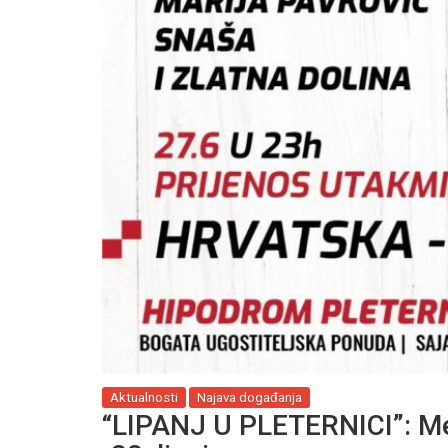
Aktualnosti
Najava događanja
“LIPANJ U PLETERNICI”: Međ