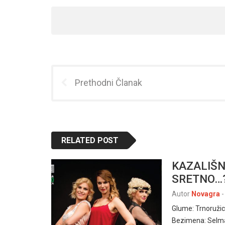
Prethodni Članak
RELATED POST
KAZALIŠN
SRETNO…? 
Autor
Novagra
-
Glume: Trnoružic
Bezimena: Selma 