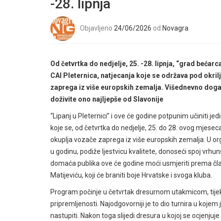
-28. lipnja
Objavljeno
24/06/2026
od
Novagra
Od četvrtka do nedjelje, 25. -28. lipnja, “grad beća
CAI Pleternica, natjecanja koje se održava pod okri
zaprega iz više europskih zemalja.
Višednevno događa
doživite ono najljepše od Slavonije
“Lipanj u Pleternici” i ove će godine potpunim učiniti je
koje se, od četvrtka do nedjelje, 25. do 28. ovog mjese
okuplja vozače zaprega iz više europskih zemalja. U org
u godinu, podiže ljestvicu kvalitete, donoseći spoj vrhu
domaća publika ove će godine moći usmjeriti prema čl
Matijeviću, koji će braniti boje Hrvatske i svoga kluba.
Program počinje u četvrtak dresurnom utakmicom, tijek
pripremljenosti. Najodgovorniji je to dio turnira u koje
nastupiti. Nakon toga slijedi dresura u kojoj se ocjenju