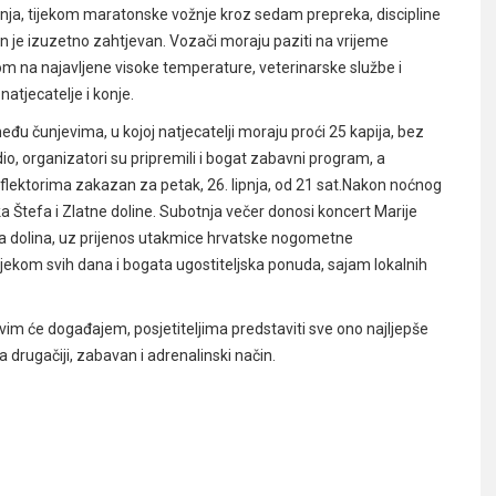
lipnja, tijekom maratonske vožnje kroz sedam prepreka, discipline
ton je izuzetno zahtjevan. Vozači moraju paziti na vrijeme
irom na najavljene visoke temperature, veterinarske službe i
natjecatelje i konje.
među čunjevima, u kojoj natjecatelji moraju proći 25 kapija, bez
io, organizatori su pripremili i bogat zabavni program, a
reflektorima zakazan za petak, 26. lipnja, od 21 sat.Nakon noćnog
ka Štefa i Zlatne doline. Subotnja večer donosi koncert Marije
a dolina, uz prijenos utakmice hrvatske nogometne
tijekom svih dana i bogata ugostiteljska ponuda, sajam lokalnih
im će događajem, posjetiteljima predstaviti sve ono najljepše
na drugačiji, zabavan i adrenalinski način.