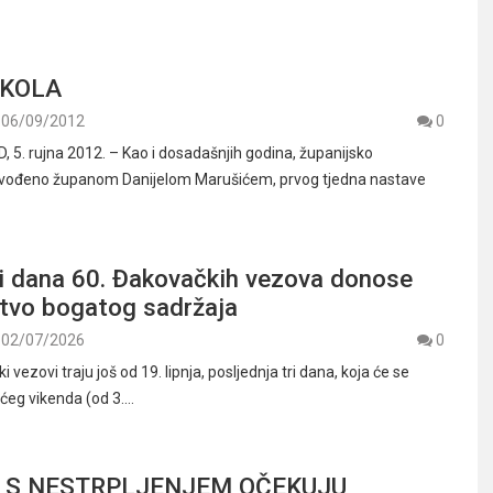
ŠKOLA
06/09/2012
0
5. rujna 2012. – Kao i dosadašnjih godina, županijsko
dvođeno županom Danijelom Marušićem, prvog tjedna nastave
ri dana 60. Đakovačkih vezova donose
vo bogatog sadržaja
02/07/2026
0
 vezovi traju još od 19. lipnja, posljednja tri dana, koja će se
ćeg vikenda (od 3.…
 S NESTRPLJENJEM OČEKUJU