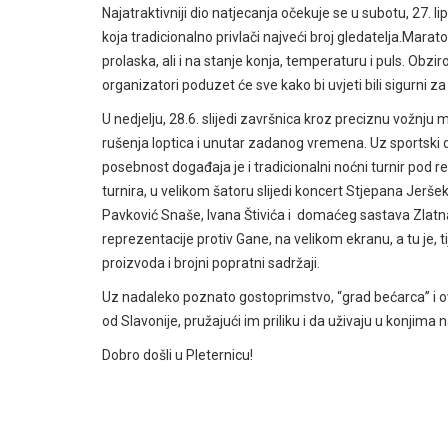
Najatraktivniji dio natjecanja očekuje se u subotu, 27. 
koja tradicionalno privlači najveći broj gledatelja.Mara
prolaska, ali i na stanje konja, temperaturu i puls. Obz
organizatori poduzet će sve kako bi uvjeti bili sigurni za 
U nedjelju, 28.6. slijedi završnica kroz preciznu vožnju 
rušenja loptica i unutar zadanog vremena. Uz sportski d
posebnost događaja je i tradicionalni noćni turnir pod 
turnira, u velikom šatoru slijedi koncert Stjepana Jerše
Pavković Snaše, Ivana Štivića i domaćeg sastava Zlatn
reprezentacije protiv Gane, na velikom ekranu, a tu je, 
proizvoda i brojni popratni sadržaji.
Uz nadaleko poznato gostoprimstvo, “grad bećarca” i ov
od Slavonije, pružajući im priliku i da uživaju u konjima 
Dobro došli u Pleternicu!