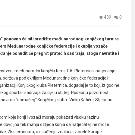
439
0
rca” ponovno će biti središte međunarodnog konjičkog turnira
ljem Međunarodne konjičke federacije i okuplja vozače
nje ponudit će pregršt pratećih sadržaja, stoga navratite i
dinstveni međunarodni konjički turnir
CAI Pleternica, natjecanje
ca, održava pod okriljem Međunarodne konjičke federacije i
anizaciji
Konjičkog kluba Pleternica, događaj je to koji, iz godine
nskog sporta i sadržaja za cijelu obitelj. Posebnu pozornost
anovima “domaćeg” Konjičkog kluba -Vinku Katiću i Stjepanu
om koje konji i vozači moraju pokazati visoku razinu
m je dovoljna tek manja ozljeda konja da natjecatelj ne može
je čak 25 elemenata, uz suđenje znalaca iz cijele Europe.