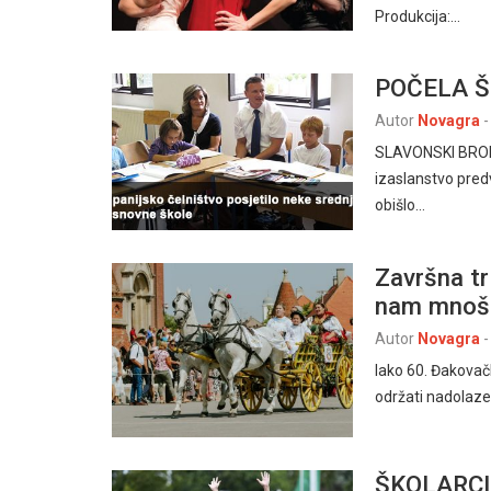
Produkcija:…
POČELA 
Autor
Novagra
-
SLAVONSKI BROD, 
izaslanstvo pre
obišlo…
Završna t
nam mnošt
Autor
Novagra
-
Iako 60. Đakovački
održati nadolaze
ŠKOLARCI