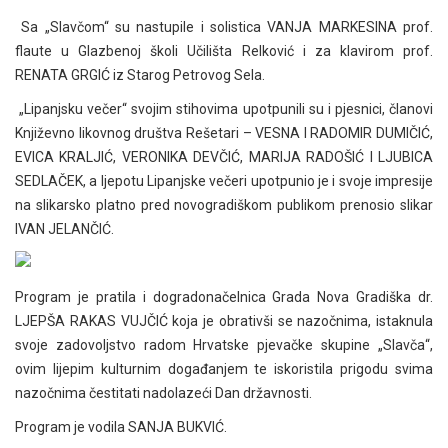
Sa „Slavčom“ su nastupile i solistica VANJA MARKESINA prof.
flaute u Glazbenoj školi Učilišta Relković i za klavirom prof.
RENATA GRGIĆ iz Starog Petrovog Sela.
„Lipanjsku večer“ svojim stihovima upotpunili su i pjesnici, članovi
Književno likovnog društva Rešetari – VESNA I RADOMIR DUMIČIĆ,
EVICA KRALJIĆ, VERONIKA DEVČIĆ, MARIJA RADOŠIĆ I LJUBICA
SEDLAČEK, a ljepotu Lipanjske večeri upotpunio je i svoje impresije
na slikarsko platno pred novogradiškom publikom prenosio slikar
IVAN JELANČIĆ.
Program je pratila i dogradonačelnica Grada Nova Gradiška dr.
LJEPŠA RAKAS VUJČIĆ koja je obrativši se nazočnima, istaknula
svoje zadovoljstvo radom Hrvatske pjevačke skupine „Slavča“,
ovim lijepim kulturnim događanjem te iskoristila prigodu svima
nazočnima čestitati nadolazeći Dan državnosti.
Program je vodila SANJA BUKVIĆ.