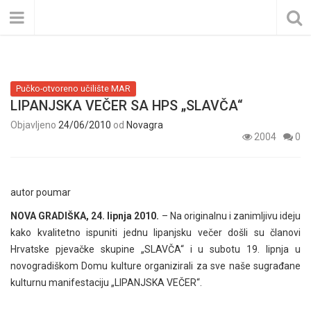
Pučko-otvoreno učilište MAR
LIPANJSKA VEČER SA HPS „SLAVČA“
Objavljeno
24/06/2010
od
Novagra
2004
0
autor poumar
NOVA GRADIŠKA, 24. lipnja 2010.
– Na originalnu i zanimljivu ideju
kako kvalitetno ispuniti jednu lipanjsku večer došli su članovi
Hrvatske pjevačke skupine „SLAVČA“ i u subotu 19. lipnja u
novogradiškom Domu kulture organizirali za sve naše sugrađane
kulturnu manifestaciju „LIPANJSKA VEČER“.