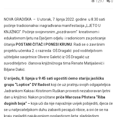
1297
0
NOVA GRADIŠKA – U utorak, 7. lipnja 2022. godine u 8.30 sati
počinje tradicionalna i nagrađivana manifestacija „LJETO U
KNJIŽNICI“. Počinje
svojevrsnim „pozdravom“ kreativnom i
edukativnom ljetu na Dječjem odjelu i radionicom za poticanje
čitanja
POSTANI ČITAČ I PONESI KRUNU
. Radi se o završnim
projektu učenika 2. c razreda OŠ Dragalić pod voditeljstvom
učiteljske savjetnice Olivere Galetić iz OŠ Dragalić uz
suvoditeljstvo članova knjižničnoga tima Renate Matijašević i
Biljane Dakić.
U srijedu, 8. lipnja u 9:45 sati ugostiti ćemo stariju jasličku
grupu “Loptice” DV Radost
koji će uz pratnju svojih odgajateljica
Jadrankom Kaksa i Kristinom Ruškan provesti nezaboravan ljetni
dan u knjižnici. Nakon pročitane
priče Marcusa Pfistera “Riba
duginih boja” –
koja uči da nije najvažnije uvijek pobijediti, djeca će
se u natjecateljskom duhu zabaviti pecajući ribice, a svi će se na
kraju zasladiti najukusnijom poslasticom ljeta: sladoledom.