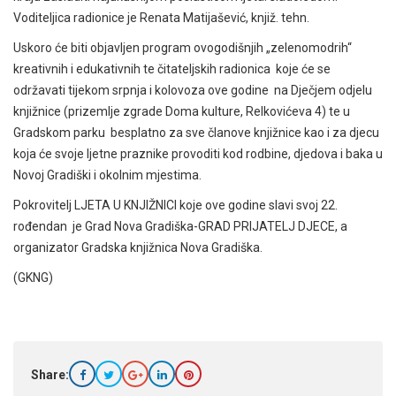
Voditeljica radionice je Renata Matijašević, knjiž. tehn.
Uskoro će biti objavljen program ovogodišnjih „zelenomodrih“
kreativnih i edukativnih te čitateljskih radionica koje će se
održavati tijekom srpnja i kolovoza ove godine na Dječjem odjelu
knjižnice (prizemlje zgrade Doma kulture, Relkovićeva 4) te u
Gradskom parku besplatno za sve članove knjižnice kao i za djecu
koja će svoje ljetne praznike provoditi kod rodbine, djedova i baka u
Novoj Gradiški i okolnim mjestima.
Pokrovitelj LJETA U KNJIŽNICI koje ove godine slavi svoj 22.
rođendan je Grad Nova Gradiška-GRAD PRIJATELJ DJECE, a
organizator Gradska knjižnica Nova Gradiška.
(GKNG)
Share: