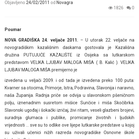
Objavljeno
24/02/2011
od
Novagra
1826
0
Poumar
NOVA GRADIŠKA 24. veljače 2011.
– U utorak 22. veljače na
novogradiškim kazališnim daskama gostovala je Kazališna
družina PUTUJUĆE KAZALIŠTE iz Osijeka sa lutkarskom
predstavom VELIKA LJUBAV MALOGA MIŠA ( B. Kalić ). VELIKA
LJUBAV MALOGA MIŠA premijerno je
izvedena u veljači 2009. i od tada je izvedena preko 100 puta:
Kvarner sa otocima, Primorje, Istra, Podravina, Slavonija i naravno,
naša Županija. Radnja priče se odvija u slavonskom pšeničnom
polju, iznenadnim susretom mišice Sunčice i miša Skočibrka.
Slavonski ugođaj i šokački izričaj, živi ritam, veseli glazbeni brojevi,
suradnja glumaca i publike, promicanje životnih i ljudskih
vrijednosti … sve su to odlike ove lijepe lutkarske predstave u kojoj
su uživali učenici nižih razreda novogradiške Osnovne škole