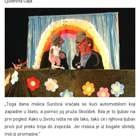
Ljudevita Gaja.
„Toga dana mišica Sunčica vraćala se kući automobilom koji
zapadne u blato, a pomoć joj pruža Skočibrk. Bila je to ljubav na
prvi pogled. Kako u životu ništa ne ide lako, tako će i njihova ljubav
proći put preko trnja do zvijezda. Jer mišica je iz bogate obitelji,
miš iz siromašne.“