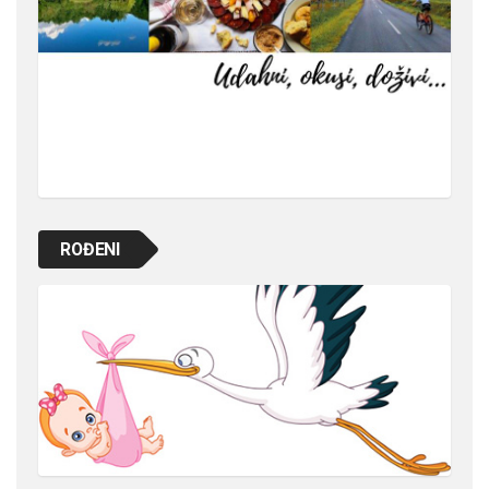
ROĐENI