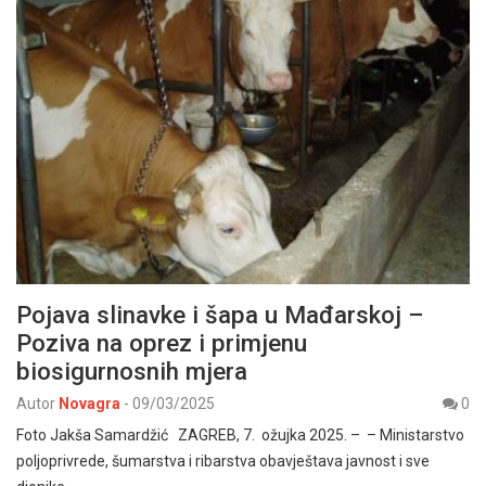
Pojava slinavke i šapa u Mađarskoj –
Poziva na oprez i primjenu
biosigurnosnih mjera
Autor
Novagra
-
09/03/2025
0
Foto Jakša Samardžić ZAGREB, 7. ožujka 2025. – – Ministarstvo
poljoprivrede, šumarstva i ribarstva obavještava javnost i sve