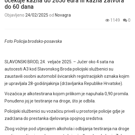
očekuje kazna do 2650 eura ili kazna zatvora
do 60 dana
Objavljeno
24/02/2025
od
Novagra
1149
0
Foto Policija brodsko-posavska
SLAVONSKI BROD, 24. veljače 2025. – Jučer oko 4 sata na
autocesti A3 kod Slavonskog Broda policijski službenici su
zaustavili osobni automobil švicarskih registracijskih oznaka kojim
je upravljala 28-godišnjakinja (državljanka Republike Hrvatske).
Vozačica je alkotestirana kojom prilikom je napuhala 0,90 promila.
Ponuđeno joj je testiranje na droge, što je odbila.
Policijski službenici su vozačicu priveli u prostorije policije gdje je
zadržana do prestanka djelovanja opojnog sredstva.
Zbog vožnje pod utjecajem alkohola i odbijanja testiranja na droge