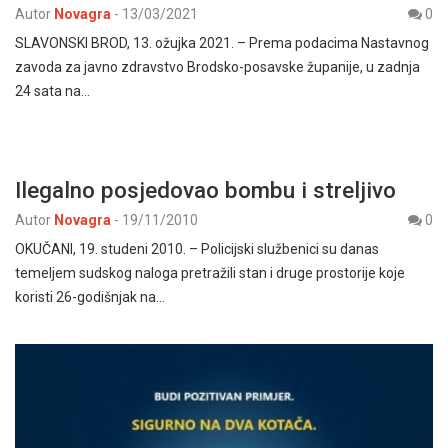
Autor
Novagra
-
13/03/2021
0
SLAVONSKI BROD, 13. ožujka 2021. – Prema podacima Nastavnog
zavoda za javno zdravstvo Brodsko-posavske županije, u zadnja
24 sata na…
Ilegalno posjedovao bombu i streljivo
Autor
Novagra
-
19/11/2010
0
OKUČANI, 19. studeni 2010. – Policijski službenici su danas
temeljem sudskog naloga pretražili stan i druge prostorije koje
koristi 26-godišnjak na…