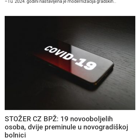
– I u 2024. godini nastavljena je modernizacija gradskih…
STOŽER CZ BPŽ: 19 novooboljelih
osoba, dvije preminule u novogradiškoj
bolnici