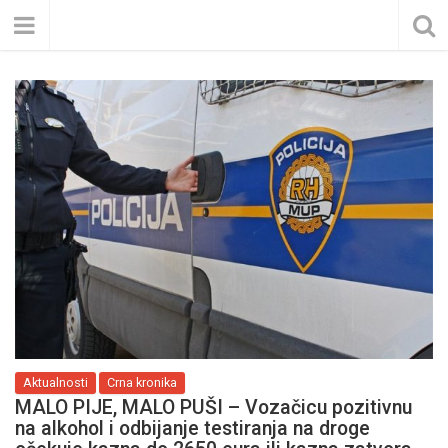
Aktualnosti
Crna kronika
MALO PIJE, MALO PUŠI – Vozačicu pozitivnu
na alkohol i odbijanje testiranja na droge