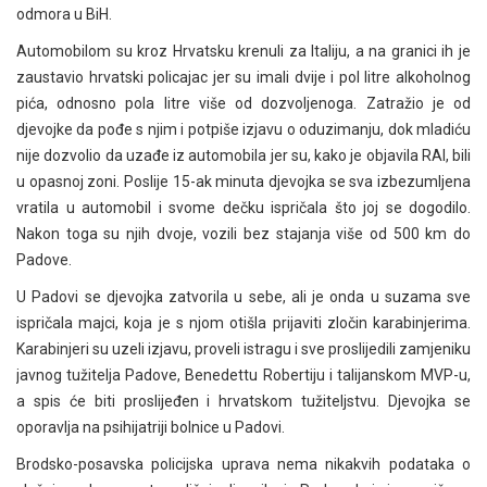
odmora u BiH.
Automobilom su kroz Hrvatsku krenuli za Italiju, a na granici ih je
zaustavio hrvatski policajac jer su imali dvije i pol litre alkoholnog
pića, odnosno pola litre više od dozvoljenoga. Zatražio je od
djevojke da pođe s njim i potpiše izjavu o oduzimanju, dok mladiću
nije dozvolio da uzađe iz automobila jer su, kako je objavila RAI, bili
u opasnoj zoni. Poslije 15-ak minuta djevojka se sva izbezumljena
vratila u automobil i svome dečku ispričala što joj se dogodilo.
Nakon toga su njih dvoje, vozili bez stajanja više od 500 km do
Padove.
U Padovi se djevojka zatvorila u sebe, ali je onda u suzama sve
ispričala majci, koja je s njom otišla prijaviti zločin karabinjerima.
Karabinjeri su uzeli izjavu, proveli istragu i sve proslijedili zamjeniku
javnog tužitelja Padove, Benedettu Robertiju i talijanskom MVP-u,
a spis će biti proslijeđen i hrvatskom tužiteljstvu. Djevojka se
oporavlja na psihijatriji bolnice u Padovi.
Brodsko-posavska policijska uprava nema nikakvih podataka o