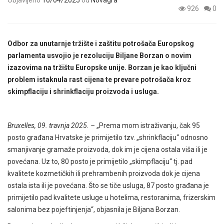
Objavljeno
10/04/2025
od
Novagra
926
0
Odbor za unutarnje tržište i zaštitu potrošača Europskog
parlamenta usvojio je rezoluciju Biljane Borzan o novim
izazovima na tržištu Europske unije. Borzan je kao ključni
problem istaknula rast cijena te prevare potrošača kroz
skimpflaciju i shrinkflaciju proizvoda i usluga.
Bruxelles, 09. travnja 2025. –
„Prema mom istraživanju, čak 95
posto građana Hrvatske je primijetilo tzv. „shrinkflaciju“ odnosno
smanjivanje gramaže proizvoda, dok im je cijena ostala viša ili je
povećana. Uz to, 80 posto je primijetilo „skimpflaciju“ tj. pad
kvalitete kozmetičkih ili prehrambenih proizvoda dok je cijena
ostala ista ili je povećana. Što se tiče usluga, 87 posto građana je
primijetilo pad kvalitete usluge u hotelima, restoranima, frizerskim
salonima bez pojeftinjenja“, objasnila je Biljana Borzan.