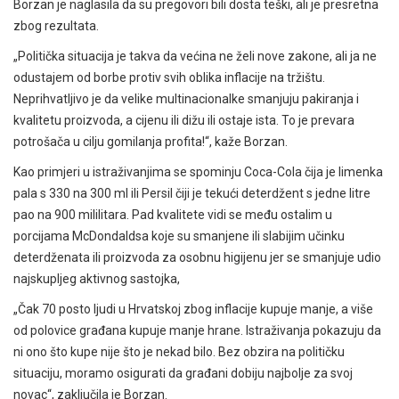
Borzan je naglasila da su pregovori bili dosta teški, ali je presretna
zbog rezultata.
„Politička situacija je takva da većina ne želi nove zakone, ali ja ne
odustajem od borbe protiv svih oblika inflacije na tržištu.
Neprihvatljivo je da velike multinacionalke smanjuju pakiranja i
kvalitetu proizvoda, a cijenu ili dižu ili ostaje ista. To je prevara
potrošača u cilju gomilanja profita!“, kaže Borzan.
Kao primjeri u istraživanjima se spominju Coca-Cola čija je limenka
pala s 330 na 300 ml ili Persil čiji je tekući deterdžent s jedne litre
pao na 900 mililitara. Pad kvalitete vidi se među ostalim u
porcijama McDondaldsa koje su smanjene ili slabijim učinku
deterdženata ili proizvoda za osobnu higijenu jer se smanjuje udio
najskupljeg aktivnog sastojka,
„Čak 70 posto ljudi u Hrvatskoj zbog inflacije kupuje manje, a više
od polovice građana kupuje manje hrane. Istraživanja pokazuju da
ni ono što kupe nije što je nekad bilo. Bez obzira na političku
situaciju, moramo osigurati da građani dobiju najbolje za svoj
novac“, zaključila je Borzan.