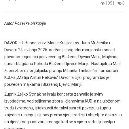
1051
0
Autor Požeška biskupija
DAVOR – U župnoj crkvi Marije Kraljice i sv. Jurja Mučenika u
Davoru 24. svibnja 2026. održan je prigodni marijanski koncert
povodom mjeseca posvećenog Blaženoj Djevici Mariji, Majčinog
dana i blagdana Pohoda Blažene Djevice Marije. Nastupili su Mali
župni zbor uz orguljašku pratnju Mihaela Tankosića i tamburaši
KUD-a „Matija Antun Relković“ Davor, a cijeli program bio je
posvećen majkama i Blaženoj Djevici Mariji.
Župnik Željko Strnak na kraju koncerta zahvalio je svim
izvođačima, voditeljicama zbora i članovima KUD-a na uloženom
trudu i vremenu, istaknuvši da takvi susreti povezuju župnu
zajednicu i njeguju ljubav prema vjeri, tradiciji i obitelji te dokazuju
da djeca mogu ostvariti mnogo kad se s njima radi s ljubavlju i
strpljenjem.