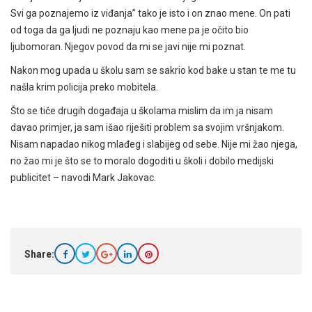
Svi ga poznajemo iz viđanja” tako je isto i on znao mene. On pati
od toga da ga ljudi ne poznaju kao mene pa je očito bio
ljubomoran. Njegov povod da mi se javi nije mi poznat.
Nakon mog upada u školu sam se sakrio kod bake u stan te me tu
našla krim policija preko mobitela.
Što se tiče drugih događaja u školama mislim da im ja nisam
davao primjer, ja sam išao riješiti problem sa svojim vršnjakom.
Nisam napadao nikog mlađeg i slabijeg od sebe. Nije mi žao njega,
no žao mi je što se to moralo dogoditi u školi i dobilo medijski
publicitet – navodi Mark Jakovac.
Share: