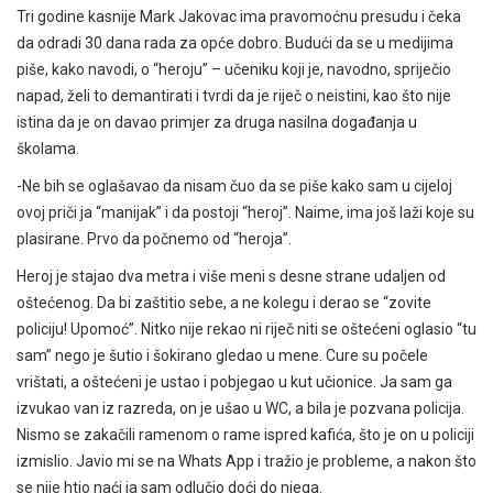
Tri godine kasnije Mark Jakovac ima pravomoćnu presudu i čeka
da odradi 30 dana rada za opće dobro. Budući da se u medijima
piše, kako navodi, o “heroju” – učeniku koji je, navodno, spriječio
napad, želi to demantirati i tvrdi da je riječ o neistini, kao što nije
istina da je on davao primjer za druga nasilna događanja u
školama.
-Ne bih se oglašavao da nisam čuo da se piše kako sam u cijeloj
ovoj priči ja “manijak” i da postoji “heroj”. Naime, ima još laži koje su
plasirane. Prvo da počnemo od “heroja”.
Heroj je stajao dva metra i više meni s desne strane udaljen od
oštećenog. Da bi zaštitio sebe, a ne kolegu i derao se “zovite
policiju! Upomoć”. Nitko nije rekao ni riječ niti se oštećeni oglasio “tu
sam” nego je šutio i šokirano gledao u mene. Cure su počele
vrištati, a oštećeni je ustao i pobjegao u kut učionice. Ja sam ga
izvukao van iz razreda, on je ušao u WC, a bila je pozvana policija.
Nismo se zakačili ramenom o rame ispred kafića, što je on u policiji
izmislio. Javio mi se na Whats App i tražio je probleme, a nakon što
se nije htio naći ja sam odlučio doći do njega.