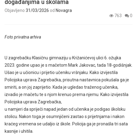
događanjima u školama
Objavljeno
31/03/2026
od
Novagra
763
0
Foto privatna arhiva
U zagrebačku Klasičnu gimnaziju u Križanićevoj ulici 6. ožujka
2023. godine upao je s mačetom Mark Jakovac, tada 18-godišnjak.
Ušao je u učionicu i prijetio učeniku vršnjaku. Kako izvijestila
Policijska uprava Zagrebačka, prisutna nastavnica pokušala ga je
smiriti, a on joj zaprijetio. Kada je ugledao traženog učenika,
izvadio je mačetu te s njom krenuo prema njemu. Kako izvijestila
Policijska uprava Zagrebačka,
u namjeri da spriječi napad jedan od učenika je podigao školsku
stolicu. Nakon toga je osumnjičeni zastao s prijetnjama i nakon
kraćeg vremena se udaljio iz škole. Policija ga je pronašla tri sata
kasnije i uhitila.