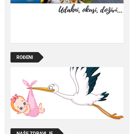
ROĐENI
NAŠE ZDRAVLJE