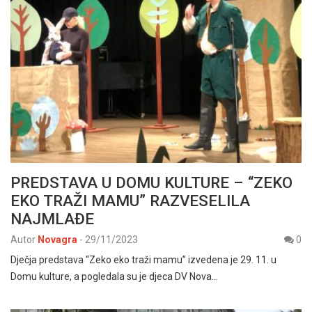
PREDSTAVA U DOMU KULTURE – “ZEKO
EKO TRAŽI MAMU” RAZVESELILA
NAJMLAĐE
Autor
Novagra
-
29/11/2023
0
Dječja predstava “Zeko eko traži mamu” izvedena je 29. 11. u
Domu kulture, a pogledala su je djeca DV Nova…