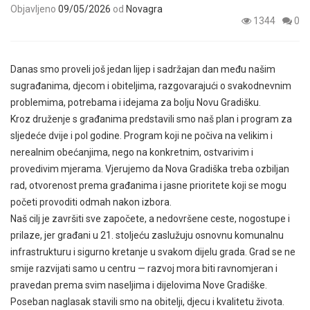
Objavljeno
09/05/2026
od
Novagra
1344
0
Danas smo proveli još jedan lijep i sadržajan dan među našim
sugrađanima, djecom i obiteljima, razgovarajući o svakodnevnim
problemima, potrebama i idejama za bolju Novu Gradišku.
Kroz druženje s građanima predstavili smo naš plan i program za
sljedeće dvije i pol godine. Program koji ne počiva na velikim i
nerealnim obećanjima, nego na konkretnim, ostvarivim i
provedivim mjerama. Vjerujemo da Nova Gradiška treba ozbiljan
rad, otvorenost prema građanima i jasne prioritete koji se mogu
početi provoditi odmah nakon izbora.
Naš cilj je završiti sve započete, a nedovršene ceste, nogostupe i
prilaze, jer građani u 21. stoljeću zaslužuju osnovnu komunalnu
infrastrukturu i sigurno kretanje u svakom dijelu grada. Grad se ne
smije razvijati samo u centru — razvoj mora biti ravnomjeran i
pravedan prema svim naseljima i dijelovima Nove Gradiške.
Poseban naglasak stavili smo na obitelji, djecu i kvalitetu života.