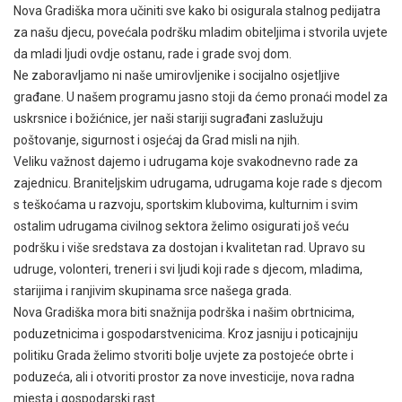
Nova Gradiška mora učiniti sve kako bi osigurala stalnog pedijatra
za našu djecu, povećala podršku mladim obiteljima i stvorila uvjete
da mladi ljudi ovdje ostanu, rade i grade svoj dom.
Ne zaboravljamo ni naše umirovljenike i socijalno osjetljive
građane. U našem programu jasno stoji da ćemo pronaći model za
uskrsnice i božićnice, jer naši stariji sugrađani zaslužuju
poštovanje, sigurnost i osjećaj da Grad misli na njih.
Veliku važnost dajemo i udrugama koje svakodnevno rade za
zajednicu. Braniteljskim udrugama, udrugama koje rade s djecom
s teškoćama u razvoju, sportskim klubovima, kulturnim i svim
ostalim udrugama civilnog sektora želimo osigurati još veću
podršku i više sredstava za dostojan i kvalitetan rad. Upravo su
udruge, volonteri, treneri i svi ljudi koji rade s djecom, mladima,
starijima i ranjivim skupinama srce našega grada.
Nova Gradiška mora biti snažnija podrška i našim obrtnicima,
poduzetnicima i gospodarstvenicima. Kroz jasniju i poticajniju
politiku Grada želimo stvoriti bolje uvjete za postojeće obrte i
poduzeća, ali i otvoriti prostor za nove investicije, nova radna
mjesta i gospodarski rast.