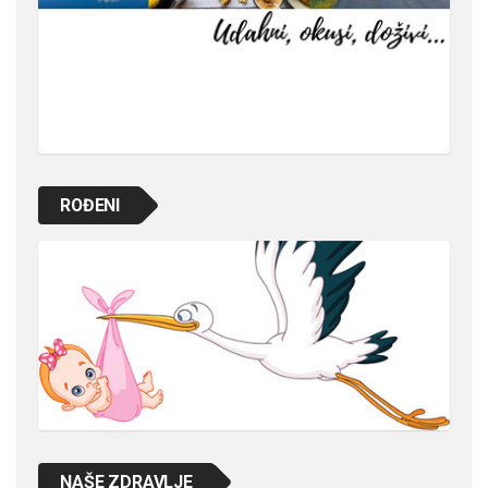
ROĐENI
NAŠE ZDRAVLJE