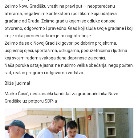
Želimo Novu Gradišku vratiti na pravi put — neopterećenu
aferama, negativnim kontekstom i politikom koja udaljava
građane od Grada. Želimo grad u kojem se odluke donose
otvoreno, odgovorno i pravedno. Grad koji sluša svoje građane i koji
im je ruka pomoći kada im je to najpotrebnije.
Želimo da se o Novoj Gradiški govori po dobrim projektima,
uspješnoj djeci, sportašima, udrugama, poduzetnicima i ljudima
koji svojim radom svakoga dana doprinose zajednici.
Naša poruka ostaje jasna: ne nudimo velika obećanja, nego pošten
rad, realan program i odgovorno vodstvo.
Bliže ljudima!
Marko Ćosić, nestranački kandidat za gradonačelnika Nove
Gradiške uz potporu SDP-a