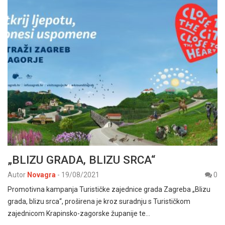
„BLIZU GRADA, BLIZU SRCA“
Autor
Novagra
-
19/08/2021
0
Promotivna kampanja Turističke zajednice grada Zagreba „Blizu
grada, blizu srca“, proširena je kroz suradnju s Turističkom
zajednicom Krapinsko-zagorske županije te…