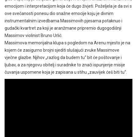
emocijom i interpretacijom koja će dugo živjeti. Poželjela je da svi s
ove svečanosti ponesu dio snažne emocije koju je divnim
instrumentalnim izvedbama Massimovih pjesama potaknuo i
gudački kvartret za koji je aranžmane pripremio dugogodišnji
Massimov violinist Bruno Urlić.
Massimova memorijalna klupa s pogledom na Arenu mjesto je na
kojem će zasigurno brojni sjediti slušajući zvuke Massimove
vječne glazbe. Njihov „razlog da budem tu“ bit će poštovanje i
ljubav, a za njegovu obitelj i suradnike to znači ispunjenje misije
čuvanja uspomene koja je zapisana u stihu „zauvijek ćeš biti tu“.