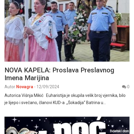
NOVA KAPELA: Proslava Preslavnog
Imena Marijina
Autor
Novagra
-
12/09/2024
0
Autorica Višnja Mikić Euharistija je okupila velik broj vjernika, bilo
je lijepo i svečano, članovi KUD-a „Šokadija“ Batrina u…