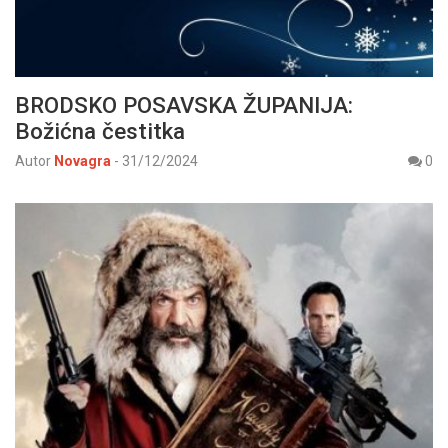
BRODSKO POSAVSKA ŽUPANIJA:
Božićna čestitka
Autor
Novagra
-
31/12/2024
0