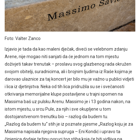
Foto: Valter Zanco
Izjavio je tada da kao maleni dječak, diveći se velebnom zdanju
Arene, nije mogao niti sanjati da će jednom na tom mjestu
doživjeti takav trenutak – proslavu svog glazbenog rada okružen
svojom obitelji, suradnicima, ali i brojnim ljudima iz Raše kojima je
darovao ulaznice za taj koncert jer bilo mu je važno u publici vidjeti
i lica iz djetinjstva. Neka od tih lica pridružila su se i svečanosti
otkrivanja memorijalne klupe postavljene u trajni spomen na
Massima baš uz pulsku Arenu. Massimo je i 13 godina nakon, na
istom mjestu, u srcu Pule, za njih i sve okupljene u tom
dostojanstvenom trenutku bio – razlog da budem tu.
„Razlog da budem tu“ stih je iz poznate pjesme „Razlog koju je za
Massima napisala njegova supruga – Eni Kondić i upravo ta
činjenica dodaje težinu poruci tog stiha koja će biti vidljiva na