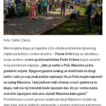
Foto: Valter Zanco
Memorijalnu klupu je zajedno s Eni otkrila pročelnica Upravnog
odjela za kulturu i civilno društvo –
Paola Orlić
koja se obratila u
svoje osobno i
u ime gradonačelnika Peđe Grbina
koji je ususret
ovoj svečanosti napisao:
„Iako je rođen u Puli, Massimo je bio
građanin svijeta. Njegove pjesme svakog su dodirivale na drugi
način i zato je ovaj znak pažnje najmanje što je Pula mogla napraviti
za našeg Massima. I kad jednom neki stranac u noći sjedne na tu
klupu, nek mu taj trenutak bude ispunjen kao što je i svima nama
srce bilo ispunjeno dok smo slušali Massima kako pjeva!“
Pročelnica je u svom govoru istaknula da je Massimo čovjek čiji
glas traje, koji je obilježio generacije i i svojom snažnom karizmom,