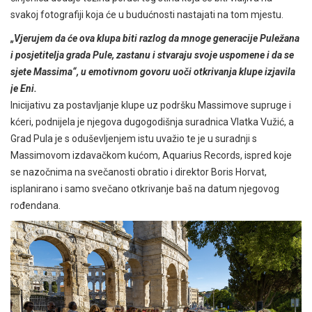
svakoj fotografiji koja će u budućnosti nastajati na tom mjestu.
„Vjerujem da će ova klupa biti razlog da mnoge generacije Puležana
i posjetitelja grada Pule, zastanu i stvaraju svoje uspomene i da se
sjete Massima“, u emotivnom govoru uoči otkrivanja klupe izjavila
je Eni.
Inicijativu za postavljanje klupe uz podršku Massimove supruge i
kćeri, podnijela je njegova dugogodišnja suradnica Vlatka Vužić, a
Grad Pula je s oduševljenjem istu uvažio te je u suradnji s
Massimovom izdavačkom kućom, Aquarius Records, ispred koje
se nazočnima na svečanosti obratio i direktor Boris Horvat,
isplanirano i samo svečano otkrivanje baš na datum njegovog
rođendana.