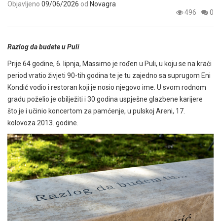
Objavljeno
09/06/2026
od
Novagra
496
0
Razlog da budete u Puli
Prije 64 godine, 6. lipnja, Massimo je rođen u Puli, u koju se na kraći
period vratio živjeti 90-tih godina te je tu zajedno sa suprugom Eni
Kondić vodio i restoran koji je nosio njegovo ime. U svom rodnom
gradu poželio je obilježiti i 30 godina uspješne glazbene karijere
što je i učinio koncertom za pamćenje, u pulskoj Areni, 17.
kolovoza 2013. godine.