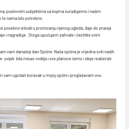
tvima, poslovnim subjektima sa kojima surađujemo i našim
e to nama bilo potrebno.
se posebno isticali u promicanju njenog ugleda, daje do znanja
znaje i nagrađuje. Stoga upućujem zahvale i čestitke svim
am vam današnji dan Općine. Naša općina je vrijedna svih naših
 uvijek bila misao vodilja i sve planove ćemo i ideje realizirati
im vam ugodan boravak u mojoj općini i proglašavam ovu