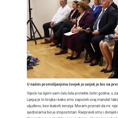
U našim promišljanjima čovjek je uvijek je bio na p
Vijeće na čijem sam čelu bila protekle četiri godine, u 
Lijepa je to brojka i kako smo započeli ovaj mandat tak
uljuđeno, bez ikakvih tenzija. Moram priznati da mi nije 
sjednicama bio je stopostotan. Raspravili smo i donijeli