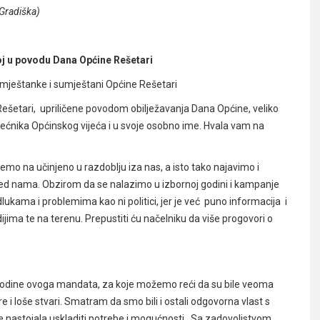
 Gradiška)
oj u povodu Dana Općine Rešetari
sumještanke i sumještani Općine Rešetari
ešetari, upriličene povodom obilježavanja Dana Općine, veliko
vijećnika Općinskog vijeća i u svoje osobno ime. Hvala vam na
emo na učinjeno u razdoblju iza nas, a isto tako najavimo i
je pred nama. Obzirom da se nalazimo u izbornoj godini i kampanje
dlukama i problemima kao ni politici, jer je već puno informacija i
ma te na terenu. Prepustiti ću načelniku da više progovori o
le godine ovoga mandata, za koje možemo reći da su bile veoma
e i loše stvari. Smatram da smo bili i ostali odgovorna vlast s
je nastojala uskladiti potrebe i mogućnosti. Sa zadovoljstvom