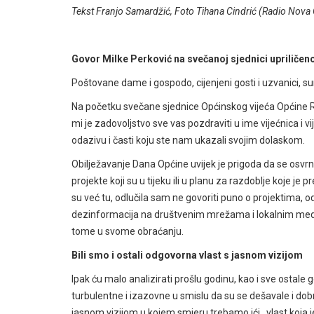
Tekst Franjo Samardžić, Foto Tihana Cindrić (Radio Nova
Govor Milke Perković na svečanoj sjednici upriličen
Poštovane dame i gospodo, cijenjeni gosti i uzvanici, 
Na početku svečane sjednice Općinskog vijeća Općine R
mi je zadovoljstvo sve vas pozdraviti u ime vijećnica i 
odazivu i časti koju ste nam ukazali svojim dolaskom.
Obilježavanje Dana Općine uvijek je prigoda da se osvrn
projekte koji su u tijeku ili u planu za razdoblje koje 
su već tu, odlučila sam ne govoriti puno o projektima, o
dezinformacija na društvenim mrežama i lokalnim mediji
tome u svome obraćanju.
Bili smo i ostali odgovorna vlast s jasnom vizijom
Ipak ću malo analizirati prošlu godinu, kao i sve osta
turbulentne i izazovne u smislu da su se dešavale i dobr
jasnom vizijom u kojem smjeru trebamo ići, vlast koja 