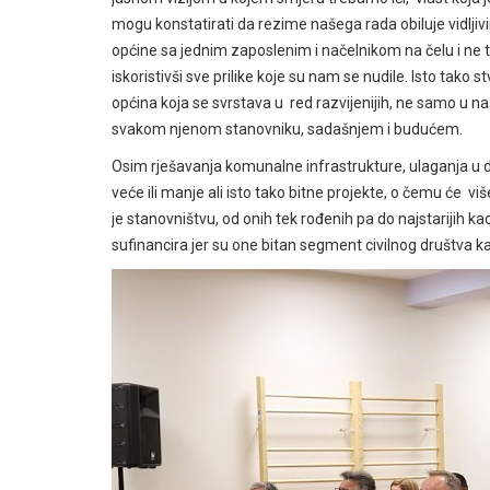
mogu konstatirati da rezime našega rada obiluje vidlji
općine sa jednim zaposlenim i načelnikom na čelu i ne t
iskoristivši sve prilike koje su nam se nudile. Isto tak
općina koja se svrstava u red razvijenijih, ne samo u na
svakom njenom stanovniku, sadašnjem i budućem.
Osim rješavanja komunalne infrastrukture, ulaganja u dj
veće ili manje ali isto tako bitne projekte, o čemu će v
je stanovništvu, od onih tek rođenih pa do najstarijih kao 
sufinancira jer su one bitan segment civilnog društva kao