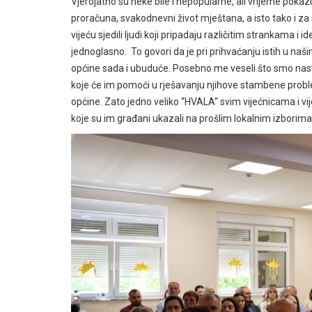
Vjerojatno su neke bile i nepopularne, ali vrijeme pokazu
proračuna, svakodnevni život mještana, a isto tako i z
vijeću sjedili ljudi koji pripadaju različitim strankama
jednoglasno. To govori da je pri prihvaćanju istih u na
općine sada i ubuduće. Posebno me veseli što smo nastavi
koje će im pomoći u rješavanju njihove stambene problem
općine. Zato jedno veliko “HVALA“ svim vijećnicama i v
koje su im građani ukazali na prošlim lokalnim izborima