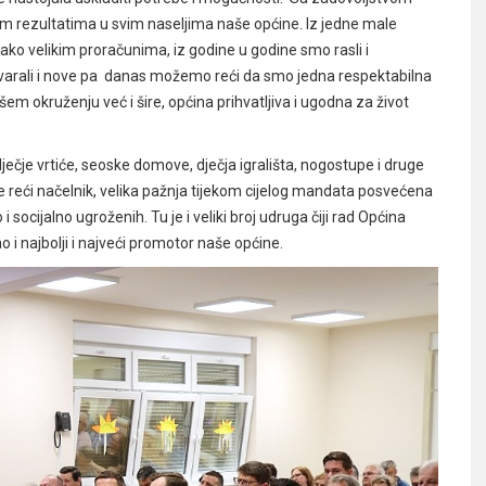
vim rezultatima u svim naseljima naše općine. Iz jedne male
ako velikim proračunima, iz godine u godine smo rasli i
o stvarali i nove pa danas možemo reći da smo jedna respektabilna
šem okruženju već i šire, općina prihvatljiva i ugodna za život
ečje vrtiće, seoske domove, dječja igrališta, nogostupe i druge
iše reći načelnik, velika pažnja tijekom cijelog mandata posvećena
i socijalno ugroženih. Tu je i veliki broj udruga čiji rad Općina
 i najbolji i najveći promotor naše općine.