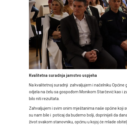
Kvalitetna suradnja jamstvo uspjeha
Na kvalitetnoj suradnji zahvaljujem i načelniku Općin
odjela na čelu sa gospođom Monikom Starčević kao i z
bilo niti rezultata.
Zahvaljujem i svim onim mještanima naše općine koji su
su nam bile i poticaj da budemo bolji, doprinijeli da d
život svakom stanovniku, općinu u kojoj će mlade obitelji