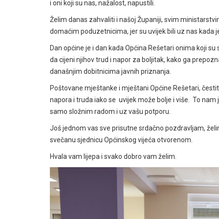
i oni koji su nas, nažalost, napustili.
Želim danas zahvaliti i našoj Županiji, svim ministars
domaćim poduzetnicima, jer su uvijek bili uz nas kada j
Dan općine je i dan kada Općina Rešetari onima koji su 
da cijeni njihov trud i napor za boljitak, kako ga prepo
današnjim dobitnicima javnih priznanja.
Poštovane mještanke i mještani Općine Rešetari, čestit
napora i truda iako se uvijek može bolje i više. To nam je
samo složnim radom i uz vašu potporu.
Još jednom vas sve prisutne srdačno pozdravljam, žel
svečanu sjednicu Općinskog vijeća otvorenom.
Hvala vam lijepa i svako dobro vam želim.