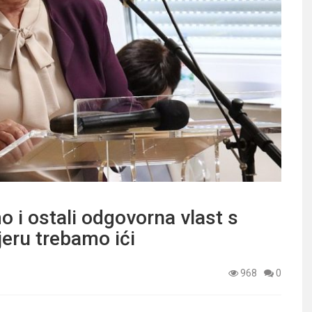
i ostali odgovorna vlast s
eru trebamo ići
968
0