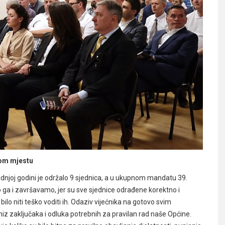
rvom mjestu
zadnjoj godini je održalo 9 sjednica, a u ukupnom mandatu 39.
o ga i završavamo, jer su sve sjednice odrađene korektno i
bilo niti teško voditi ih. Odaziv vijećnika na gotovo svim
 niz zaključaka i odluka potrebnih za pravilan rad naše Općine.