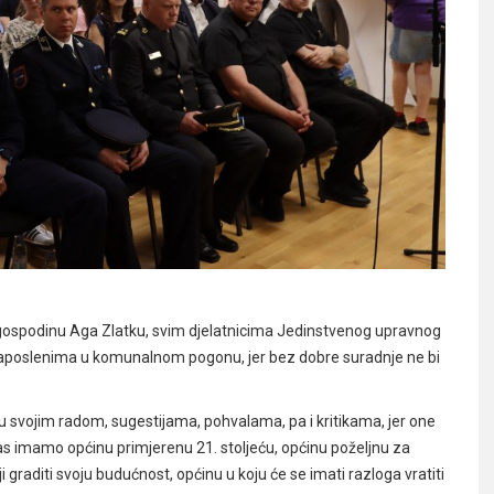
e gospodinu Aga Zlatku, svim djelatnicima Jedinstvenog upravnog
aposlenima u komunalnom pogonu, jer bez dobre suradnje ne bi
 svojim radom, sugestijama, pohvalama, pa i kritikama, jer one
anas imamo općinu primjerenu 21. stoljeću, općinu poželjnu za
 graditi svoju budućnost, općinu u koju će se imati razloga vratiti