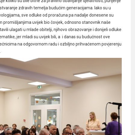
je koliko su bile bitne za pravilno obavljanje djelatnosti, punjenje
a stvaranje zdravih temelja budućim generacijama. Iako su u
 i ideologijama, sve odluke od proračuna pa nadalje donesene su
šim promišljanjima uvijek bio čovjek, odnosno stanovnik naše
li ulagati u mlade obitelji, njihovo obrazovanje i donijeli odluke
atike, jer mladi su uvijek bili, a i danas su budućnost ove
ijećnicima na odgovornom radu i ozbiljno prihvaćenom povjerenju
.