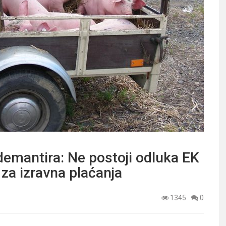
demantira: Ne postoji odluka EK
za izravna plaćanja
1345
0