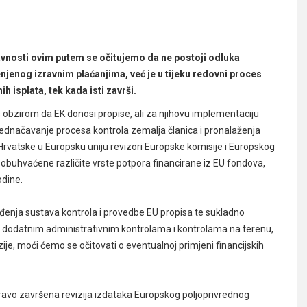
vnosti ovim putem se očitujemo da ne postoji odluka
jenog izravnim plaćanjima, već je u tijeku redovni proces
ih isplata, tek kada isti završi.
s obzirom da EK donosi propise, ali za njihovu implementaciju
ujednačavanje procesa kontrola zemalja članica i pronalaženja
Hrvatske u Europsku uniju revizori Europske komisije i Europskog
su obuhvaćene različite vrste potpora financirane iz EU fondova,
odine.
enja sustava kontrola i provedbe EU propisa te sukladno
 dodatnim administrativnim kontrolama i kontrolama na terenu,
ije, moći ćemo se očitovati o eventualnoj
primjeni financijskih
pravo završena revizija izdataka Europskog poljoprivrednog