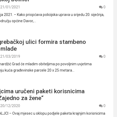
21/01/2021
0
a 2021. – Kako priopćava policijska uprava u srijedu 20. siječnja,
području općine Davor,…
grebačkoj ulici formira stambeno
a mlade
21/03/2019
0
ardžić Grad će mladim obiteljima po povoljnim uvjetima
nju kuća građevinske parcele 20 x 25 metara…
cima uručeni paketi korisnicima
Zajedno za žene“
20/12/2020
0
CI – Ovaj mjesec u sklopu podjele paketa krajnjim korisnicima