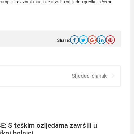
Europski revizorski sud,
nije utvrdila niti jednu grešku, o čemu
Share:
Sljedeći članak
: S teškim ozljedama završili u
koj bolnici