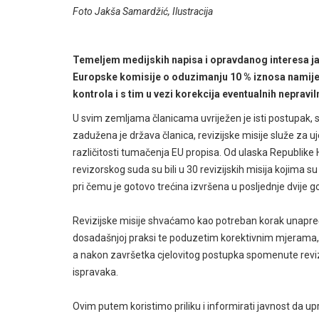
Foto Jakša Samardžić, Ilustracija
Temeljem medijskih napisa i opravdanog interesa ja
Europske komisije o oduzimanju 10 % iznosa namijen
kontrola i s tim u vezi korekcija eventualnih nepraviln
U svim zemljama članicama uvriježen je isti postupak, 
zadužena je država članica, revizijske misije služe za 
različitosti tumačenja EU propisa. Od ulaska Republike 
revizorskog suda su bili u 30 revizijskih misija kojima 
pri čemu je gotovo trećina izvršena u posljednje dvije g
Revizijske misije shvaćamo kao potreban korak unapređ
dosadašnjoj praksi te poduzetim korektivnim mjerama,
a nakon završetka cjelovitog postupka spomenute reviz
ispravaka.
Ovim putem koristimo priliku i informirati javnost da u