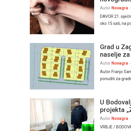
Autor
Novagra
-
DAVOR 21. siječnj
oko 15 sati, na 
Grad u Za
naselje z
Autor
Novagra
-
Autor Franjo Sam
ponuditi za grad
U Bodovalj
projekta „
Autor
Novagra
-
VRBJE / BODOVALJ