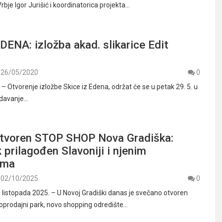
rbje Igor Jurišić i koordinatorica projekta…
DENA: izložba akad. slikarice Edit
26/05/2020
0
Otvorenje izložbe Skice iz Edena, održat će se u petak 29. 5. u
edavanje…
tvoren STOP SHOP Nova Gradiška:
k prilagođen Slavoniji i njenim
ima
02/10/2025
0
. listopada 2025. – U Novoj Gradiški danas je svečano otvoren
rodajni park, novo shopping odredište…