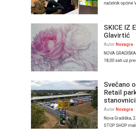
načelnik općine V
SKICE IZ E
Glavirtić
Autor
Novagra
-
NOVA GRADIŠKA – 
18,00 sati uz pr
Svečano o
Retail par
stanovnic
Autor
Novagra
-
Nova Gradiška, 2
STOP SHOP malop