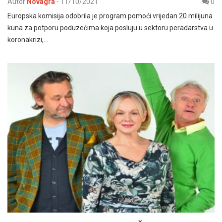
Autor
Novagra
-
11/10/2021
0
Europska komisija odobrila je program pomoći vrijedan 20 milijuna
kuna za potporu poduzećima koja posluju u sektoru peradarstva u
koronakrizi,…