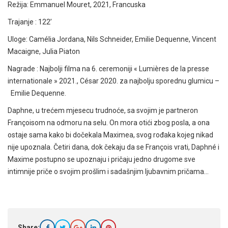
Režija: Emmanuel Mouret, 2021, Francuska
Trajanje : 122’
Uloge: Camélia Jordana, Nils Schneider, Emilie Dequenne, Vincent
Macaigne, Julia Piaton
Nagrade : Najbolji filma na 6. ceremoniji « Lumières de la presse
internationale » 2021., César 2020. za najbolju sporednu glumicu –
Emilie Dequenne.
Daphne, u trećem mjesecu trudnoće, sa svojim je partneron
Françoisom na odmoru na selu. On mora otići zbog posla, a ona
ostaje sama kako bi dočekala Maximea, svog rođaka kojeg nikad
nije upoznala. Četiri dana, dok čekaju da se François vrati, Daphné i
Maxime postupno se upoznaju i pričaju jedno drugome sve
intimnije priče o svojim prošlim i sadašnjim ljubavnim pričama…
Share: