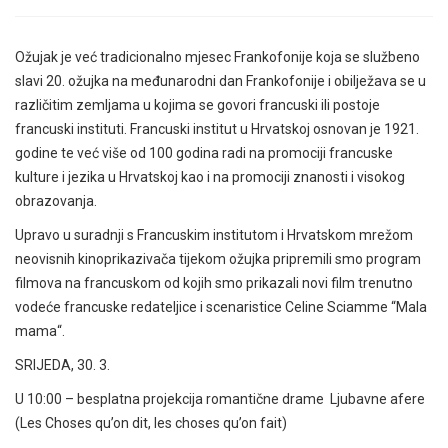
Ožujak je već tradicionalno mjesec Frankofonije koja se službeno
slavi 20. ožujka na međunarodni dan Frankofonije i obilježava se u
različitim zemljama u kojima se govori francuski ili postoje
francuski instituti. Francuski institut u Hrvatskoj osnovan je 1921.
godine te već više od 100 godina radi na promociji francuske
kulture i jezika u Hrvatskoj kao i na promociji znanosti i visokog
obrazovanja.
Upravo u suradnji s Francuskim institutom i Hrvatskom mrežom
neovisnih kinoprikazivača tijekom ožujka pripremili smo program
filmova na francuskom od kojih smo prikazali novi film trenutno
vodeće francuske redateljice i scenaristice Celine Sciamme “Mala
mama“.
SRIJEDA, 30. 3.
U 10:00 – besplatna projekcija romantične drame Ljubavne afere
(Les Choses qu’on dit,
les choses qu’on fait)